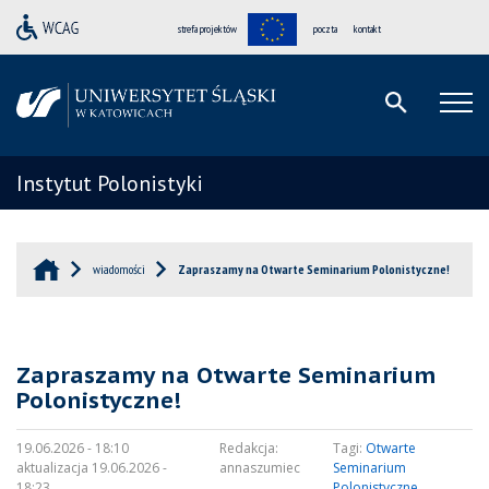
strefa projektów
poczta
kontakt
Instytut Polonistyki
wiadomości
Zapraszamy na Otwarte Seminarium Polonistyczne!
Zapraszamy na Otwarte Seminarium
Polonistyczne!
19.06.2026 - 18:10
Redakcja:
Tagi:
Otwarte
aktualizacja 19.06.2026 -
annaszumiec
Seminarium
18:23
Polonistyczne