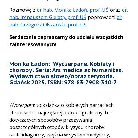
Rozmowę z
dr hab. Moniką Ładoń, prof. UŚ
oraz
dr.
hab. Ireneuszem Gielatą, prof. UŚ
poprowadzi
dr
hab. Grzegorz Olszański, prof. UŚ
.
Serdecznie zapraszamy do udziału wszystkich
zainteresowanych!
Monika Ładoń: 'Wyczerpane. Kobiety i
choroby'. Seria: Ars medica ac humanitas.
Wydawnictwo słowo/obraz terytoria.
Gdańsk 2025. ISBN: 978-83-7908-310-7
Wyczerpane
to książka o kobiecych narracjach
literackich – najczęściej autobiograficznych –
dotyczących sposobów przeżywania
poszczególnych etapów kryzysu-choroby:
(auto)diagnozy, wejścia w system medyczny,