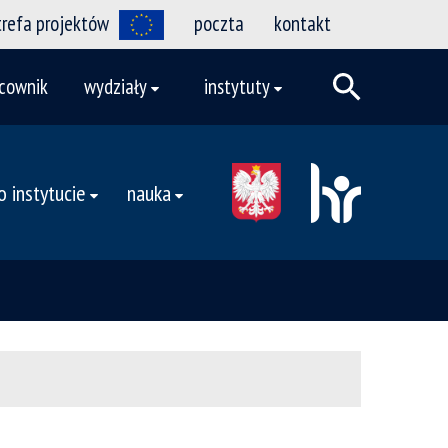
trefa projektów
poczta
kontakt
cownik
wydziały
instytuty
o instytucie
nauka