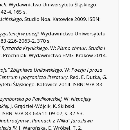
ach.
Wydawnictwo Uniwersytetu Śląskiego.
42-4, 165 s.
ścińskiego.
Studio Noa. Katowice 2009. ISBN:
zystencji w poezji.
Wydawnictwo Uniwersytetu
-83-226-2063-2, 370 s.
i Ryszarda Krynickiego.
W:
Pismo chmur. Studia i
. Próchniak. Wydawnictwo EMG. Kraków 2014.
oju” Zbigniewa Uniłowskiego.
W:
Poezja i proza
Centrum i pogranicza literatury.
Red. E. Dutka, G.
etu Śląskiego. Katowice 2014. ISBN: 978-83-
 Szymborska po Pawlikowskiej.
W:
Niepojęty
kiej.
J. Grądziel-Wójcik, K. Skibski.
ISBN: 978-83-64511-09-07, s. 32-53.
 Sinobrodym w „Pannach z Wilka” Jarosława
lecia IV.
J. Warońska, E. Wróbel. T. 2.