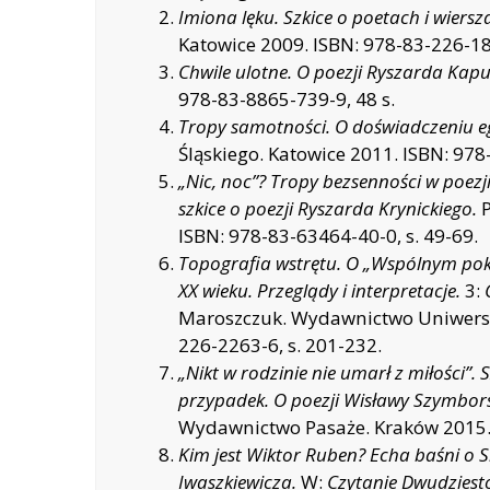
Imiona lęku. Szkice o poetach i wiersz
Katowice 2009. ISBN: 978-83-226-18
Chwile ulotne. O poezji Ryszarda Kapu
978-83-8865-739-9, 48 s.
Tropy samotności. O doświadczeniu eg
Śląskiego. Katowice 2011. ISBN: 978
„Nic, noc”? Tropy bezsenności w poezj
szkice o poezji Ryszarda Krynickiego.
P
ISBN: 978-83-63464-40-0, s. 49-69.
Topografia wstrętu. O „Wspólnym pok
XX wieku. Przeglądy i interpretacje.
3:
Maroszczuk. Wydawnictwo Uniwersyt
226-2263-6, s. 201-232.
„Nikt w rodzinie nie umarł z miłości”.
przypadek. O poezji Wisławy Szymbors
Wydawnictwo Pasaże. Kraków 2015. 
Kim jest Wiktor Ruben? Echa baśni o
Iwaszkiewicza.
W:
Czytanie Dwudziesto