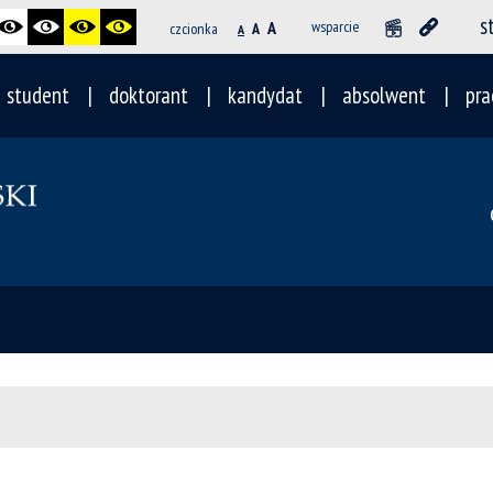
s
A
wsparcie
czcionka
A
A
student
doktorant
kandydat
absolwent
pra