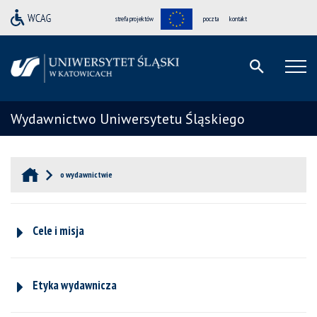
strefa projektów
poczta
kontakt
Wydawnictwo Uniwersytetu Śląskiego
o wydawnictwie
Cele i misja
Etyka wydawnicza