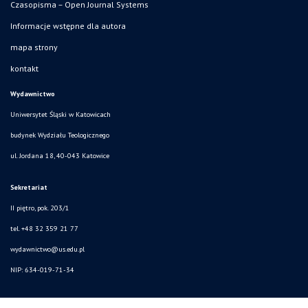
Czasopisma – Open Journal Systems
Informacje wstępne dla autora
mapa strony
kontakt
Wydawnictwo
Uniwersytet Śląski w Katowicach
budynek Wydziału Teologicznego
ul. Jordana 18, 40-043 Katowice
Sekretariat
II piętro, pok. 203/1
tel. +48 32 359 21 77
wydawnictwo@us.edu.pl
NIP: 634-019-71-34