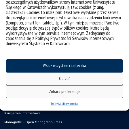
poszczególnych użytkowników, strony internetowe Uniwersytetu
Śląskiego w Katowicach wykorzystują tzw. cookies (z ang.
o wydawnictwie
ciasteczka). Cookies to małe pliki tekstowe wysyłane przez serwis
do przeglądarki internetowej użytkownika na urządzeniu końcowym
Kolegium Wydawnicze
(komputer, smartfon, tablet, itp.). W tym miejscu możecie Państwo
podjąć decyzję dotyczącą typów plików cookies, które będą
wykorzystywane w tym serwisie internetowym. Zachęcamy do
zapoznania się z Polityką Prywatności Serwisów Internetowych
Uniwersytetu Śląskiego w Katowicach.
Włącz wszystkie ciasteczka
Odrzuć
Zobacz preferencje
deklaracja dostępności
Polityka plików cookies
mapa strony
Księgarnia internetowa
Monografie – Open Monograph Press