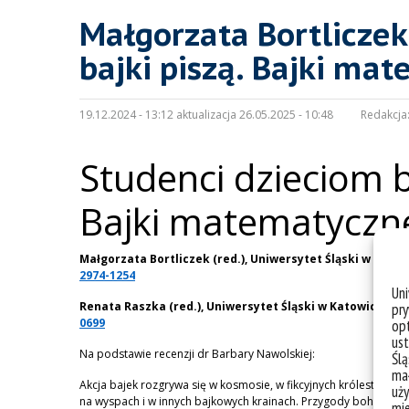
Małgorzata Bortliczek 
bajki piszą. Bajki ma
19.12.2024 - 13:12 aktualizacja 26.05.2025 - 10:48
Redakcja
Studenci dzieciom b
Bajki matematyczne
Małgorzata Bortliczek (red.), Uniwersytet Śląski w Kato
2974-1254
Un
Renata Raszka (red.), Uniwersytet Śląski w Katowicach
h
pry
0699
opt
ust
Na podstawie recenzji dr Barbary Nawolskiej:
Ślą
mał
Akcja bajek rozgrywa się w kosmosie, w fikcyjnych królestwach, 
uży
na wyspach i w innych bajkowych krainach. Przygody bohaterów
mie