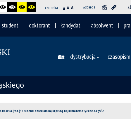
s
A
wsparcie
czcionka
A
A
student
doktorant
kandydat
absolwent
pra
🏡
dystrybucja
czasopism
ąskiego
a Raszka (red.): Studenci dzieciom bajki piszą. Bajki matematyczne. Część 2