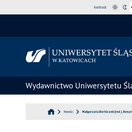
kontrast
Wydawnictwo Uniwersytetu Śl
Nowości
Małgorzata Bortliczek (red.), Renat