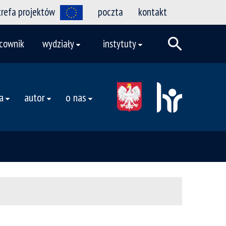
trefa projektów
poczta
kontakt
cownik
wydziały
instytuty
a
autor
o nas