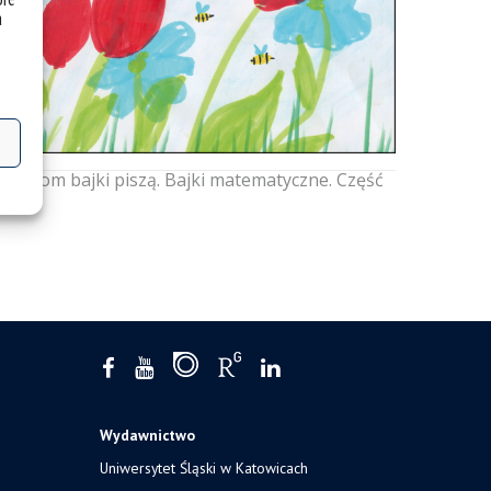
a
dzieciom bajki piszą. Bajki matematyczne. Część
Wydawnictwo
Uniwersytet Śląski w Katowicach