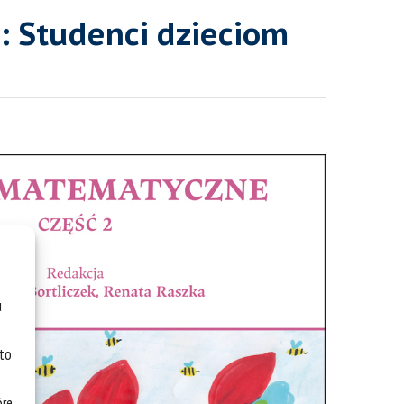
): Studenci dzieciom
u
 to
óre