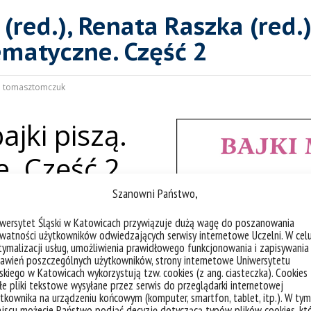
(red.), Renata Raszka (red.
tematyczne. Część 2
:
tomasztomczuk
ajki piszą.
. Część 2
Szanowni Państwo,
wicach
https://orcid.org/0000-0002-
iwersytet Śląski w Katowicach przywiązuje dużą wagę do poszanowania
ttps://orcid.org/0000-0002-3318-
watności użytkowników odwiedzających serwisy internetowe Uczelni. W cel
ymalizacji usług, umożliwienia prawidłowego funkcjonowania i zapisywania
awień poszczególnych użytkowników, strony internetowe Uniwersytetu
skiego w Katowicach wykorzystują tzw. cookies (z ang. ciasteczka). Cookies
e pliki tekstowe wysyłane przez serwis do przeglądarki internetowej
w wysokich górach, w lasach, w grotach,
tkownika na urządzeniu końcowym (komputer, smartfon, tablet, itp.). W tym
 są okazją do rozwiązywania
jscu możecie Państwo podjąć decyzję dotyczącą typów plików cookies, kt