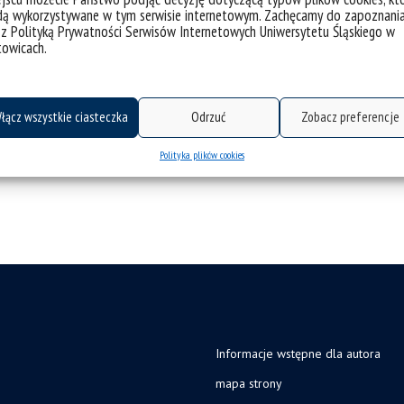
tywacją do wykazania się:
dą wykorzystywane w tym serwisie internetowym. Zachęcamy do zapoznani
lenia, porównywania różnicowego,
 z Polityką Prywatności Serwisów Internetowych Uniwersytetu Śląskiego w
owych,
towicach.
niami z ich wykorzystaniem,
obliczeń pieniężnych.
238
łącz wszystkie ciasteczka
Odrzuć
Zobacz preferencje
okładka książki: Studenci 
Polityka plików cookies
2
Informacje wstępne dla autora
mapa strony