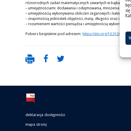
różnorodnych zadań matematycznych zawartych w bajkach i mo
bę
– umiejętnościami: dodawania i odejmowania, mnożenia i dzie
się
– umiejętnością wykonywania obliczeń zegarowych i kalendarz
Ka
– znajomością jednostek objętości, masy, długości oraz oblicze
– rozumieniem wartości pieniądza i umiejętnością wykonywania 
Pobierz bezpłatnie pod adresem:
https://doi.org/10.31261/PS.
W
deklaracja dostępności
mapa strony