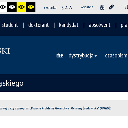
s
A
wsparcie
czcionka
A
A
student
doktorant
kandydat
absolwent
pra
🏡
dystrybucja
czasopism
ąskiego
iżowej bazy czasopism „Prawne Problemy Górnictwa i Ochrony Środowiska” (PPGiOŚ)