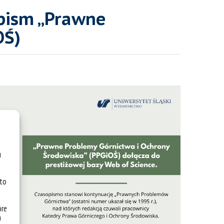
opism „Prawne
OŚ)
u
 to
óre
a