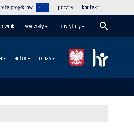
trefa projektów
poczta
kontakt
cownik
wydziały
instytuty
a
autor
o nas