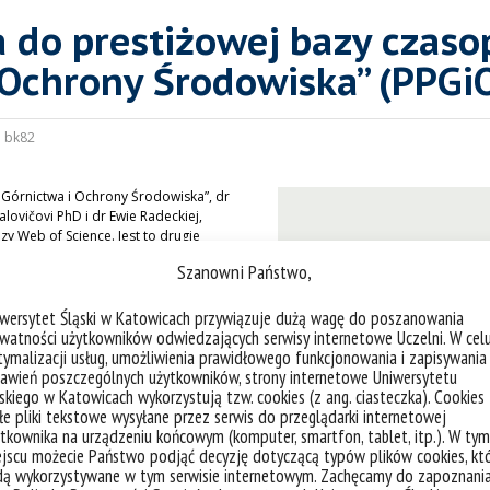
a do prestiżowej bazy czas
 Ochrony Środowiska” (PPGi
:
bk82
Górnictwa i Ochrony Środowiska”, dr
ovičovi PhD i dr Ewie Radeckiej,
y Web of Science. Jest to drugie
 się w tej znakomitej bazie.
Szanowni Państwo,
iorców zainteresowanych przedmiotową
tu jest jego wartość merytoryczna i
iwersytet Śląski w Katowicach przywiązuje dużą wagę do poszanowania
iane prawo ochrony środowiska.
watności użytkowników odwiedzających serwisy internetowe Uczelni. W cel
ymalizacji usług, umożliwienia prawidłowego funkcjonowania i zapisywania
a” (ostatni numer ukazał się w 1995
awień poszczególnych użytkowników, strony internetowe Uniwersytetu
rniczego i Ochrony Środowiska.
skiego w Katowicach wykorzystują tzw. cookies (z ang. ciasteczka). Cookies
e pliki tekstowe wysyłane przez serwis do przeglądarki internetowej
tkownika na urządzeniu końcowym (komputer, smartfon, tablet, itp.). W tym
jscu możecie Państwo podjąć decyzję dotyczącą typów plików cookies, kt
dą wykorzystywane w tym serwisie internetowym. Zachęcamy do zapoznani