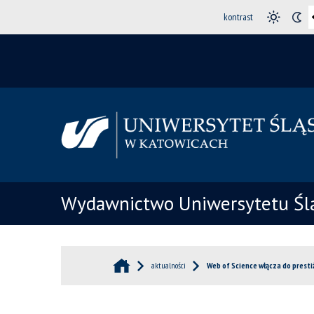
kontrast
Wydawnictwo Uniwersytetu Śl
aktualności
Web of Science włącza do prest