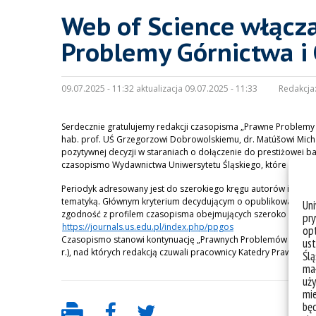
Web of Science włącz
Problemy Górnictwa i
09.07.2025 - 11:32 aktualizacja 09.07.2025 - 11:33
Redakcja
Serdecznie gratulujemy redakcji czasopisma „Prawne Problemy 
hab. prof. UŚ Grzegorzowi Dobrowolskiemu, dr. Matúšowi Michal
pozytywnej decyzji w staraniach o dołączenie do prestiżowej baz
czasopismo Wydawnictwa Uniwersytetu Śląskiego, które znalazło
Periodyk adresowany jest do szerokiego kręgu autorów i odb
tematyką. Głównym kryterium decydującym o opublikowaniu teks
Un
zgodność z profilem czasopisma obejmujących szeroko rozum
pry
https://journals.us.edu.pl/index.php/ppgos
opt
Czasopismo stanowi kontynuację „Prawnych Problemów Górnictw
ust
r.), nad których redakcją czuwali pracownicy Katedry Prawa Gó
Ślą
mał
uży
mie
bę