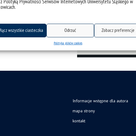
 z Polityką Prywatności Serwisów Internetowych Uniwersytetu Śląskiego w
towicach.
łącz wszystkie ciasteczka
Odrzuć
Zobacz preferencje
Polityka plików cookies
Informacje wstępne dla autora
mapa strony
kontakt