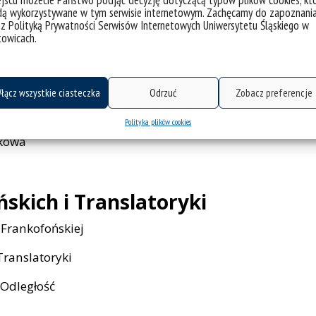
jscu możecie Państwo podjąć decyzję dotyczącą typów plików cookies, kt
dą wykorzystywane w tym serwisie internetowym. Zachęcamy do zapoznani
 z Polityką Prywatności Serwisów Internetowych Uniwersytetu Śląskiego w
towicach.
łącz wszystkie ciasteczka
Odrzuć
Zobacz preferencje
 Praktyk Komunikowania
Polityka plików cookies
ykowa
skich i Translatoryki
i Frankofońskiej
Translatoryki
 Odległość