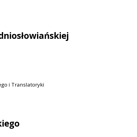
odniosłowiańskiej
go i Translatoryki
kiego