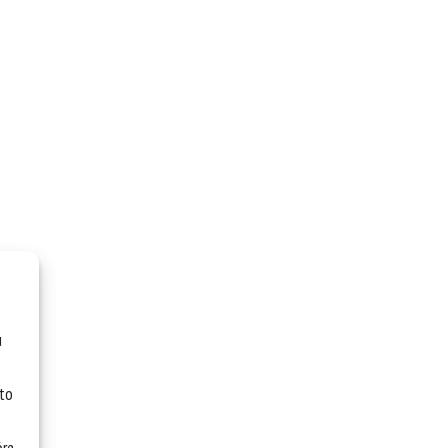
u
 to