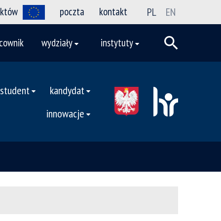
ektów
poczta
kontakt
PL
EN
cownik
wydziały
instytuty
student
kandydat
innowacje