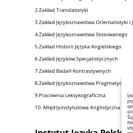
2.Zakład Translatoryki
3.Zakład Językoznawstwa Orientalistyki 
4.Zakład Językoznawstwa Stosowanego
5.Zakład Historii Języka Angielskiego
6.Zakład Języków Specjalistycznych
7.Zakład Badań Kontrastywnych
8.Zakład Językoznawstwa Pragmatyczne
9.Pracownia Leksykograficzna
Un
pry
opt
10. Międzyinstytutowa Anglistyczna Pr
ust
Ślą
mał
uży
Instytut Języka Polskie