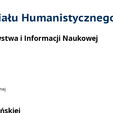
iału Humanistyczneg
wstwa i Informacji Naukowej
nej
ńskiej