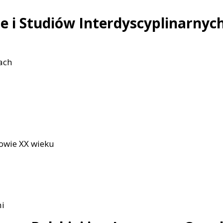
e i Studiów Interdyscyplinarnyc
ach
owie XX wieku
ni