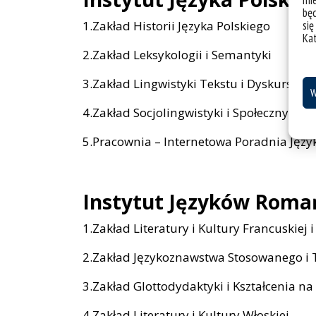
mie
bę
1.Zakład Historii Języka Polskiego
się
Ka
2.Zakład Leksykologii i Semantyki
3.Zakład Lingwistyki Tekstu i Dyskursu
W
4.Zakład Socjolingwistyki i Społecznych
5.Pracownia – Internetowa Poradnia Jęz
Instytut Języków Romań
1.Zakład Literatury i Kultury Francuskiej 
2.Zakład Językoznawstwa Stosowanego i 
3.Zakład Glottodydaktyki i Kształcenia na
4.Zakład Literatury i Kultury Włoskiej