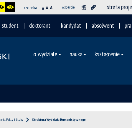
strefa proj
A
wsparcie
czcionka
A
A
student
doktorant
kandydat
absolwent
pra
o wydziale
nauka
kształcenie
toria. Fakty i liczby
Struktura Wydziału Humanistycznego