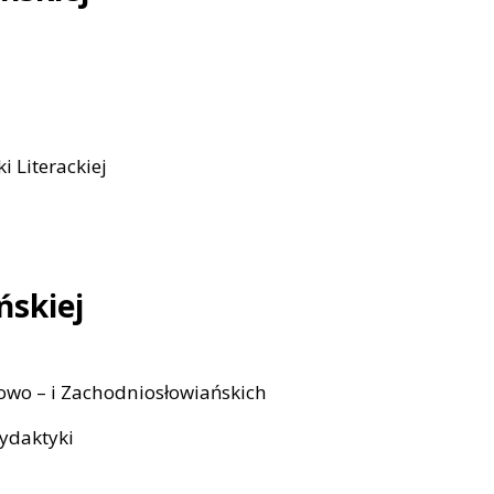
i Literackiej
ńskiej
owo – i Zachodniosłowiańskich
ydaktyki