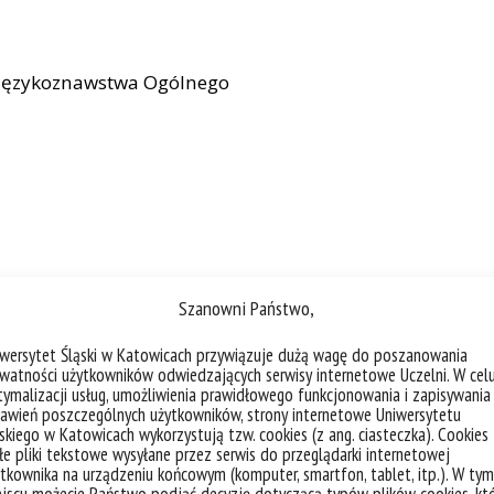
i Językoznawstwa Ogólnego
go
Szanowni Państwo,
iwersytet Śląski w Katowicach przywiązuje dużą wagę do poszanowania
watności użytkowników odwiedzających serwisy internetowe Uczelni. W cel
ymalizacji usług, umożliwienia prawidłowego funkcjonowania i zapisywania
acownia Komputerowa
awień poszczególnych użytkowników, strony internetowe Uniwersytetu
skiego w Katowicach wykorzystują tzw. cookies (z ang. ciasteczka). Cookies
e pliki tekstowe wysyłane przez serwis do przeglądarki internetowej
tkownika na urządzeniu końcowym (komputer, smartfon, tablet, itp.). W tym
go im. Ireny Bajerowej