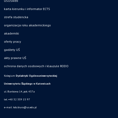
USOSweb
karta kierunku i informator ECTS
strefa studencka
organizacja roku akademickiego
akademiki
oferty pracy
gadżety UŚ
akty prawne UŚ
ochrona danych osobowych i klauzule RODO
Kolegium
Dydaktyki Ogólnouniwersyteckiej
Uniwersytetu Śląskiego w Katowicach
ul. Bankowa 14, pok. 437a
tel. +48 32 359 15 97
e-mail:
kdo.biuro@us.edu.pl