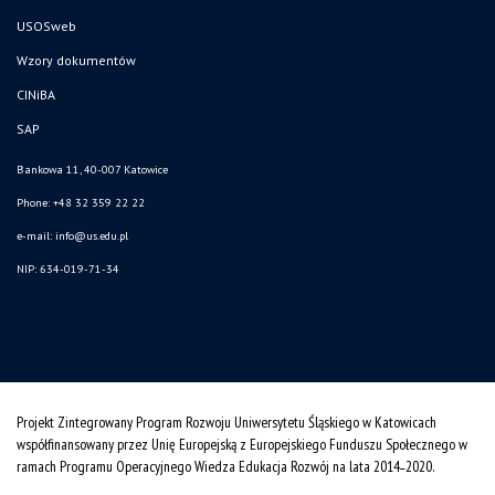
USOSweb
Wzory dokumentów
CINiBA
SAP
Bankowa 11, 40-007 Katowice
Phone: +48 32 359 22 22
e-mail:
info@us.edu.pl
NIP: 634-019-71-34
Projekt Zintegrowany Program Rozwoju Uniwersytetu Śląskiego w Katowicach
współfinansowany przez Unię Europejską z Europejskiego Funduszu Społecznego w
ramach Programu Operacyjnego Wiedza Edukacja Rozwój na lata 2014˗2020.