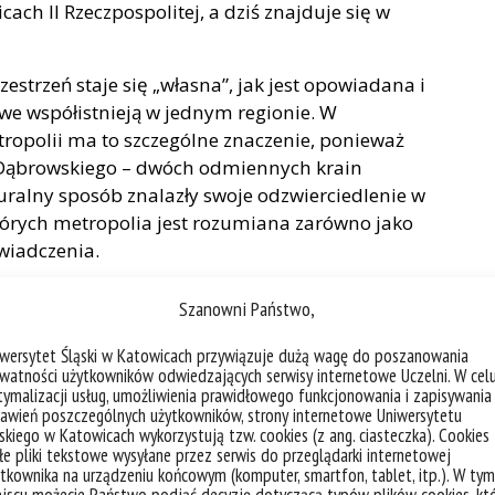
cach II Rzeczpospolitej, a dziś znajduje się w
estrzeń staje się „własna”, jak jest opowiadana i
owe współistnieją w jednym regionie. W
ropolii ma to szczególne znaczenie, ponieważ
a Dąbrowskiego – dwóch odmiennych krain
uralny sposób znalazły swoje odzwierciedlenie w
tórych metropolia jest rozumiana zarówno jako
świadczenia.
w centrum województwa śląskiego było czymś
Szanowni Państwo,
 są jej najważniejsze cele?
iwersytet Śląski w Katowicach przywiązuje dużą wagę do poszanowania
órnośląsko-Zagłębiowskiej Metropolii (GZM) było
watności użytkowników odwiedzających serwisy internetowe Uczelni. W cel
ymalizacji usług, umożliwienia prawidłowego funkcjonowania i zapisywania
w urbanizacji i metropolizacji, które od
awień poszczególnych użytkowników, strony internetowe Uniwersytetu
 województwa śląskiego w jeden funkcjonalnie
skiego w Katowicach wykorzystują tzw. cookies (z ang. ciasteczka). Cookies
zynienia ze świadomie kształtowanym projektem
e pliki tekstowe wysyłane przez serwis do przeglądarki internetowej
tkownika na urządzeniu końcowym (komputer, smartfon, tablet, itp.). W tym
woluuje, co potwierdzają zarówno prace nad