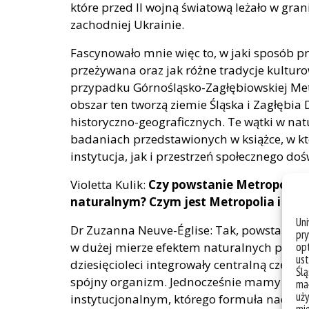
które przed II wojną światową leżało w grani
zachodniej Ukrainie.
Fascynowało mnie więc to, w jaki sposób prz
przeżywana oraz jak różne tradycje kultur
przypadku Górnośląsko-Zagłębiowskiej Met
obszar ten tworzą ziemie Śląska i Zagłębi
historyczno-geograficznych. Te wątki w nat
badaniach przedstawionych w książce, w k
instytucja, jak i przestrzeń społecznego do
Violetta Kulik:
Czy powstanie Metropolii 
naturalnym? Czym jest Metropolia i jakie
Un
Dr Zuzanna Neuve-Église: Tak, powstanie G
pry
opt
w dużej mierze efektem naturalnych procesó
ust
dziesięcioleci integrowały centralną część
Ślą
spójny organizm. Jednocześnie mamy do c
mał
uży
instytucjonalnym, którego formuła nadal e