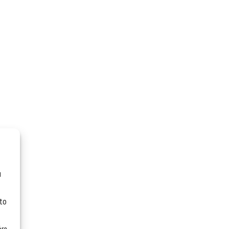
u
 to