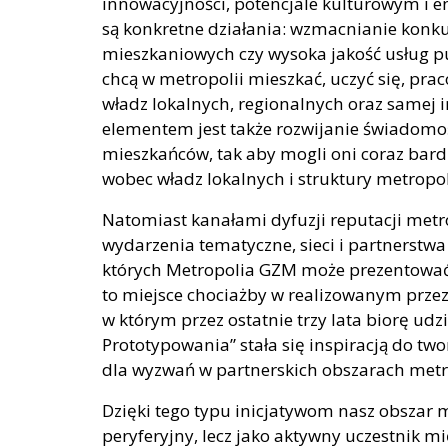
innowacyjności, potencjale kulturowym i ene
są konkretne działania: wzmacnianie konk
mieszkaniowych czy wysoka jakość usług pu
chcą w metropolii mieszkać, uczyć się, pra
władz lokalnych, regionalnych oraz samej 
elementem jest także rozwijanie świadomoś
mieszkańców, tak aby mogli oni coraz bar
wobec władz lokalnych i struktury metropol
Natomiast kanałami dyfuzji reputacji metr
wydarzenia tematyczne, sieci i partnerstw
których Metropolia GZM może prezentować 
to miejsce chociażby w realizowanym przez 
w którym przez ostatnie trzy lata biorę u
Prototypowania” stała się inspiracją do t
dla wyzwań w partnerskich obszarach metr
Dzięki tego typu inicjatywom nasz obszar m
peryferyjny, lecz jako aktywny uczestnik m