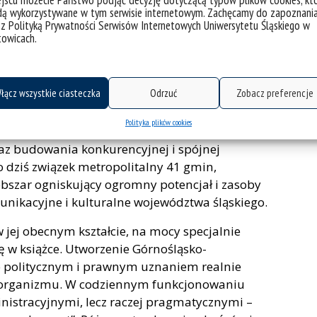
jscu możecie Państwo podjąć decyzję dotyczącą typów plików cookies, kt
debata nad koncepcją „jednego miasta”.
dą wykorzystywane w tym serwisie internetowym. Zachęcamy do zapoznani
cy od 2007 roku Górnośląski Związek
 z Polityką Prywatności Serwisów Internetowych Uniwersytetu Śląskiego w
towicach.
struktura współpracy metropolitalnej, łącząca 14
 się niejako oddolnie, z inicjatywy prezydentów
go. Śląskie i zagłębiowskie gminy połączyły więc
łącz wszystkie ciasteczka
Odrzuć
Zobacz preferencje
egionu, których nie da się skutecznie
n – m.in. w zakresie zintegrowanego systemu
Polityka plików cookies
ransformacji poprzemysłowej, ochrony
az budowania konkurencyjnej i spójnej
 dziś związek metropolitalny 41 gmin,
obszar ogniskujący ogromny potencjał i zasoby
unikacyjne i kulturalne województwa śląskiego.
w jej obecnym kształcie, na mocy specjalnie
 w książce. Utworzenie Górnośląsko-
ło politycznym i prawnym uznaniem realnie
go organizmu. W codziennym funkcjonowaniu
nistracyjnymi, lecz raczej pragmatycznymi –