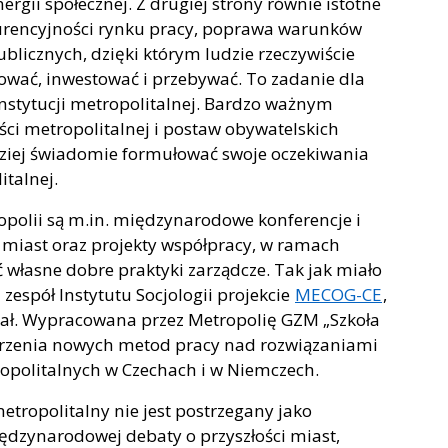
rgii społecznej. Z drugiej strony równie istotne
urencyjności rynku pracy, poprawa warunków
blicznych, dzięki którym ludzie rzeczywiście
cować, inwestować i przebywać. To zadanie dla
instytucji metropolitalnej. Bardzo ważnym
ci metropolitalnej i postaw obywatelskich
dziej świadomie formułować swoje oczekiwania
italnej.
opolii są m.in. międzynarodowe konferencje i
a miast oraz projekty współpracy, w ramach
własne dobre praktyki zarządcze. Tak jak miało
zespół Instytutu Socjologii projekcie
MECOG-CE
,
dział. Wypracowana przez Metropolię GZM „Szkoła
worzenia nowych metod pracy nad rozwiązaniami
opolitalnych w Czechach i w Niemczech.
etropolitalny nie jest postrzegany jako
iędzynarodowej debaty o przyszłości miast,