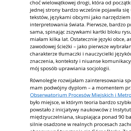
choć wielowątkowej drogi, która od początku
jednej strony bardzo wcześnie pojawiła się
tekstów, językami obcymi jako narzędziem
interpretowania świata. Pierwsze, bardzo p
sama, spinając zszywkami kartki bloku rysu
miałam kilka lat. Ostatecznie języki obce, an
zawodowej ścieżki – jako pierwsze wybrałam
charakterze tłumaczki i nauczycielki język
znaczenia, konteksty i niuanse komunikacy
mój sposób uprawiania socjologii.
Równolegle rozwijałam zainteresowania sp
mam podwójny dyplom – a momentem prze
Obserwatorium Procesów Miejskich i Metro
było miejsce, w którym teoria bardzo szybk
powstało z inicjatywy naukowców z Instytut
międzyuczelniana, skupiająca ponad 90 bad
silnie osadzone w realnych procesach zach