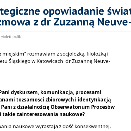
tegiczne opowiadanie świat
ozmowa z dr Zuzanną Neuve-
:
violettakulik
 miejskim” rozmawiam z socjolożką, filolożką i
ytetu Śląskiego w Katowicach dr Zuzanną Neuve-
ę Pani dyskursem, komunikacją, procesami
anami tożsamości zbiorowych i identyfikacją
t Pani z działalnością Obserwatorium Procesów
ni takie zainteresowania naukowe?
wania naukowe wyrastają z dość konsekwentnej,