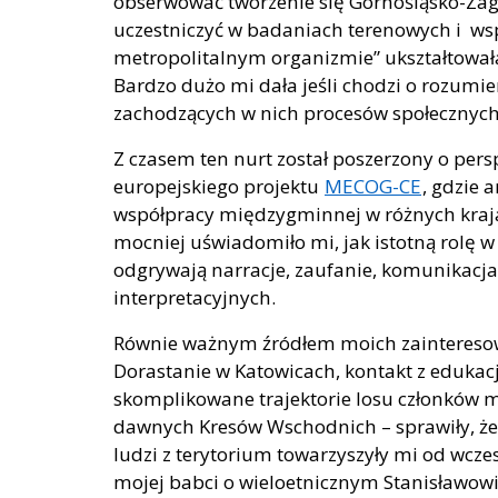
obserwować tworzenie się Górnośląsko-Zagł
uczestniczyć w badaniach terenowych i ws
metropolitalnym organizmie” ukształtował
Bardzo dużo mi dała jeśli chodzi o rozumi
zachodzących w nich procesów społecznych
Z czasem ten nurt został poszerzony o pe
europejskiego projektu
MECOG-CE
, gdzie 
współpracy międzygminnej w różnych kraja
mocniej uświadomiło mi, jak istotną rolę
odgrywają narracje, zaufanie, komunikacj
interpretacyjnych.
Równie ważnym źródłem moich zainteresow
Dorastanie w Katowicach, kontakt z edukacj
skomplikowane trajektorie losu członków moj
dawnych Kresów Wschodnich – sprawiły, że 
ludzi z terytorium towarzyszyły mi od wcz
mojej babci o wieloetnicznym Stanisławowie,