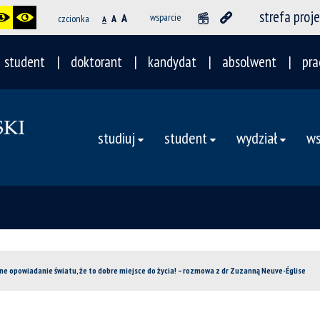
strefa proj
A
wsparcie
czcionka
A
A
student
doktorant
kandydat
absolwent
pra
studiuj
student
wydział
ws
e opowiadanie światu, że to dobre miejsce do życia! – rozmowa z dr Zuzanną Neuve-Église