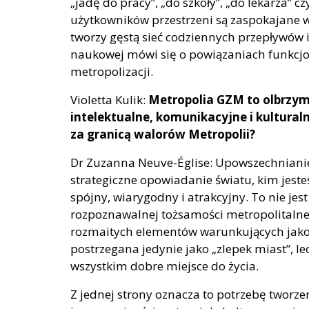
„jadę do pracy”, „do szkoły”, „do lekarza” 
użytkowników przestrzeni są zaspokajane w
tworzy gęstą sieć codziennych przepływów i 
naukowej mówi się o powiązaniach funkcj
metropolizacji.
Violetta Kulik:
Metropolia GZM to olbrzym
intelektualne, komunikacyjne i kultural
za granicą walorów Metropolii?
Dr Zuzanna Neuve-Église: Upowszechnianie
strategiczne opowiadanie światu, kim jest
spójny, wiarygodny i atrakcyjny. To nie jes
rozpoznawalnej tożsamości metropolitalnej 
rozmaitych elementów warunkujących jakość
postrzegana jedynie jako „zlepek miast”, l
wszystkim dobre miejsce do życia.
Z jednej strony oznacza to potrzebę tworzen