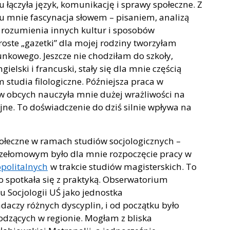
 łączyła język, komunikację i sprawy społeczne. Z
 u mnie fascynacja słowem – pisaniem, analizą
 rozumienia innych kultur i sposobów
roste „gazetki” dla mojej rodziny tworzyłam
nkowego. Jeszcze nie chodziłam do szkoły,
gielski i francuski, stały się dla mnie częścią
 studia filologiczne. Późniejsza praca w
ów obcych nauczyła mnie dużej wrażliwości na
jne. To doświadczenie do dziś silnie wpływa na
ołeczne w ramach studiów socjologicznych –
łomowym było dla mnie rozpoczęcie pracy w
politalnych
w trakcie studiów magisterskich. To
o spotkała się z praktyką. Obserwatorium
u Socjologii UŚ jako jednostka
aczy różnych dyscyplin, i od początku było
odzących w regionie. Mogłam z bliska