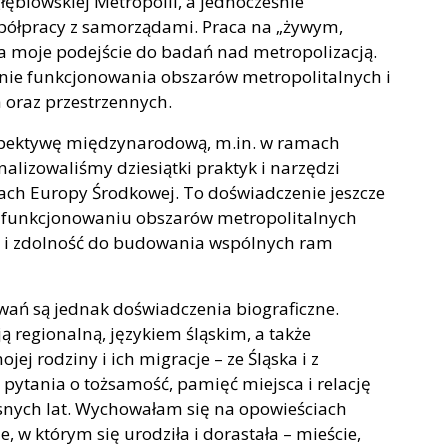
ębiowskiej Metropolii, a jednocześnie
półpracy z samorządami. Praca na „żywym,
a moje podejście do badań nad metropolizacją.
enie funkcjonowania obszarów metropolitalnych i
 oraz przestrzennych.
rspektywę międzynarodową, m.in. w ramach
analizowaliśmy dziesiątki praktyk i narzędzi
ch Europy Środkowej. To doświadczenie jeszcze
 w funkcjonowaniu obszarów metropolitalnych
a i zdolność do budowania wspólnych ram
ań są jednak doświadczenia biograficzne.
ą regionalną, językiem śląskim, a także
ej rodziny i ich migracje – ze Śląska i z
pytania o tożsamość, pamięć miejsca i relację
esnych lat. Wychowałam się na opowieściach
 w którym się urodziła i dorastała – mieście,