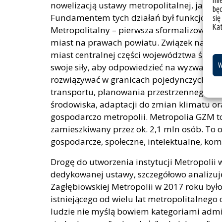
mie
nowelizacją ustawy metropolitalnej, jak i 
bę
Fundamentem tych działań był funkcjonują
się
Ka
Metropolitalny – pierwsza sformalizowana 
miast na prawach powiatu. Związek narodził
miast centralnej części województwa śląskie
W
swoje siły, aby odpowiedzieć na wyzwania r
rozwiązywać w granicach pojedynczych gmi
transportu, planowania przestrzennego, t
środowiska, adaptacji do zmian klimatu or
gospodarczo metropolii. Metropolia GZM to
zamieszkiwany przez ok. 2,1 mln osób. To 
gospodarcze, społeczne, intelektualne, kom
Drogę do utworzenia instytucji Metropolii 
dedykowanej ustawy, szczegółowo analizuję
Zagłębiowskiej Metropolii w 2017 roku by
istniejącego od wielu lat metropolitalne
ludzie nie myślą bowiem kategoriami admi