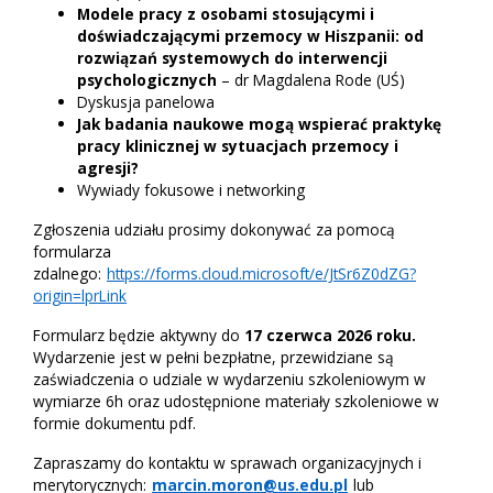
Modele pracy z osobami stosującymi i
doświadczającymi przemocy w Hiszpanii: od
rozwiązań systemowych do interwencji
psychologicznych
– dr Magdalena Rode (UŚ)
Dyskusja panelowa
Jak badania naukowe mogą wspierać praktykę
pracy klinicznej w sytuacjach przemocy i
agresji?
Wywiady fokusowe i networking
Zgłoszenia udziału prosimy dokonywać za pomocą
formularza
zdalnego:
https://forms.cloud.microsoft/e/JtSr6Z0dZG?
origin=lprLink
Formularz będzie aktywny do
17 czerwca 2026 roku.
Wydarzenie jest w pełni bezpłatne, przewidziane są
zaświadczenia o udziale w wydarzeniu szkoleniowym w
wymiarze 6h oraz udostępnione materiały szkoleniowe w
formie dokumentu pdf.
Zapraszamy do kontaktu w sprawach organizacyjnych i
merytorycznych:
marcin.moron@us.edu.pl
lub