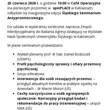
25 czerwca 2026 r
. o godzinie
10:00
w
Café Operacyjna
(na pierwszym poziomie) w
spinPLACE
w Katowicach,
odbędzie się inauguracyjna edycja
Śląskiego Seminarium
Antyprzemocowego.
Do udziału w wydarzeniu serdecznie zaprasza Zespół
Interdyscyplinarny do Badania Agresji działający na Wydziale
Nauk Społecznych Uniwersytetu Śląskiego w Katowicach.
W planie seminarium przewidziano:
Wykład plenarny prof. dr hab. Daniel Boduszek
(USWPS)
Profil psychologiczny sprawcy i ofiary przemocy
psychicznej
Sesja referatowa
Interwencje dla osób stosujących przemoc
–
przegląd aktualnych trendów w praktyce opartej na
dowodach – dr Marcin Moroń (UŚ)
Cechy narcystyczne u osób agresywnych
społecznie: Narracyjny przegląd badań i
rekomendacje do pracy interwencyjnej –
zespół
IGRA (UŚ)