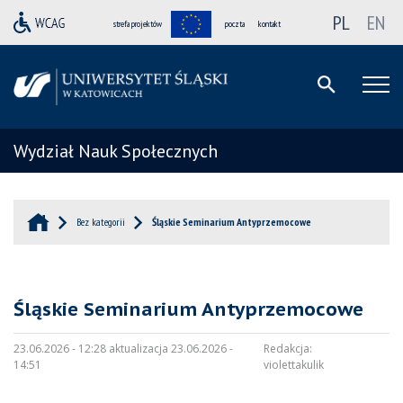
PL
EN
strefa projektów
poczta
kontakt
Wydział Nauk Społecznych
Bez kategorii
Śląskie Seminarium Antyprzemocowe
Śląskie Seminarium Antyprzemocowe
23.06.2026 - 12:28 aktualizacja 23.06.2026 -
Redakcja:
14:51
violettakulik