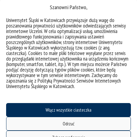
treści poświęconych dzieciom i młodzieży w zagrożeniu
Szanowni Państwo,
(demoralizacją oraz wykolejeniem przestępczym).
Uniwersytet Śląski w Katowicach przywiązuje dużą wagę do
poszanowania prywatności użytkowników odwiedzających serwisy
internetowe Uczelni. W celu optymalizacji usług, umożliwienia
prawidłowego funkcjonowania i zapisywania ustawień
poszczególnych użytkowników, strony internetowe Uniwersytetu
Śląskiego w Katowicach wykorzystują tzw. cookies (z ang.
ciasteczka). Cookies to małe pliki tekstowe wysyłane przez serwis
do przeglądarki internetowej użytkownika na urządzeniu końcowym
(komputer, smartfon, tablet, itp.). W tym miejscu możecie Państwo
podjąć decyzję dotyczącą typów plików cookies, które będą
wykorzystywane w tym serwisie internetowym. Zachęcamy do
zapoznania się z Polityką Prywatności Serwisów Internetowych
Uniwersytetu Śląskiego w Katowicach.
deklaracja dostępności
mapa strony
Włącz wszystkie ciasteczka
USOSweb
Odrzuć
Wzory dokumentów
CINiBA