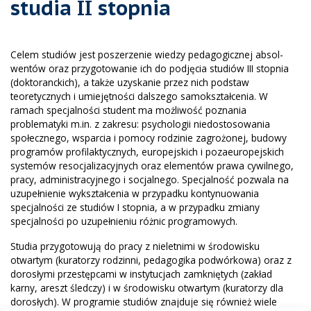
studia II stopnia
Celem studiów jest posze­rzenie wiedzy pedagogicznej absol­
wentów oraz przygotowanie ich do podjęcia studiów III stopnia
(dokto­ranckich), a także uzyskanie przez nich podstaw
teoretycznych i umiejętności dalszego samokształcenia. W
ramach specjalności student ma możliwość poznania
problematyki m.in. z zakresu: psychologii niedostosowania
społecz­nego, wsparcia i pomocy rodzinie zagrożonej, budowy
programów profilaktycznych, europejs­kich i pozaeuropejskich
systemów resocjalizacyjnych oraz elementów prawa cywilnego,
pracy, administracyjnego i socjalnego. Specjalność pozwala na
uzupełnienie wykształcenia w przypadku kontynuowania
specjalności ze stu­diów I stopnia, a w przypadku zmiany
specjalności po uzupełnieniu różnic programowych.
Studia przygotowują do pracy z nieletnimi w środowisku
otwartym (kuratorzy rodzinni, pedagogika podwórkowa) oraz z
dorosłymi przestępcami w instytucjach zamkniętych (zakład
karny, areszt śledczy) i w środowisku otwartym (kuratorzy dla
dorosłych). W programie studiów znajduje się również wiele