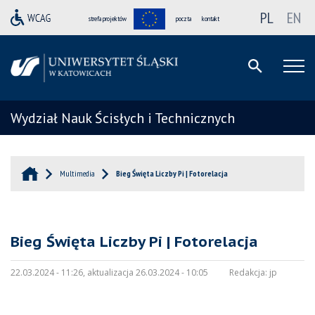
PL
EN
strefa projektów
poczta
kontakt
Wydział Nauk Ścisłych i Technicznych
Multimedia
Bieg Święta Liczby Pi | Fotorelacja
Bieg Święta Liczby Pi | Fotorelacja
22.03.2024 - 11:26, aktualizacja 26.03.2024 - 10:05
Redakcja:
jp