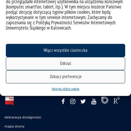
do przeglądarki internetowej użytkownika na urządzeniu końcowym
This book is a result of the research conducted as part of
(komputer, smartfon, tablet, itp.). W tym miejscu możecie Państwo
the long-term project – ”Social and digital inclusion of older
podjąć decyzję dotyczącą typów plików cookies, które będą
persons as a special task for NGOs. An international human
wykorzystywane w tym serwisie internetowym. Zachęcamy do
rights law perspective” (financed by the National Science
zapoznania się z Polityką Prywatności Serwisów Internetowych
Centre, Poland.
Uniwersytetu Śląskiego w Katowicach.
Włącz wszystkie ciasteczka
Odrzuć
Zobacz preferencje
Polityka plików cookies
deklaracja dostępności
mapa strony