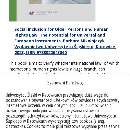
Social Inclusion for Older Persons and Human
Rights Law. The Potential for Universal and
European Instruments, Barbara Mikołajczyk,
Wydawnictwo Uniwersytetu Śląskiego, Katowice,
2023, ISBN 9788322643860
This book aims to verify whether international law, of which
international human rights law is a huge branch, can
contribute to improving the situation of excluded older
people. In its foundation, this branch of international law is
Szanowni Państwo,
primarily aimed at protecting the individual, especially the
vulnerable one. At its core is the concept of equality linked to
Uniwersytet Śląski w Katowicach przywiązuje dużą wagę do
the personal dignity of the human being as an inherent value
poszanowania prywatności użytkowników odwiedzających serwisy
of every human being. Hence, this book is about something
internetowe Uczelni. W celu optymalizacji usług, umożliwienia
other than the social inclusion of older persons per se,
prawidłowego funkcjonowania i zapisywania ustawień
poszczególnych użytkowników, strony internetowe Uniwersytetu
namely international human rights law and its mechanisms
Śląskiego w Katowicach wykorzystują tzw. cookies (z ang.
in relation to the need to mainstream older people.
ciasteczka). Cookies to małe pliki tekstowe wysyłane przez serwis