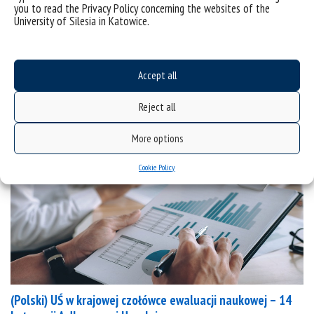
(Polski) Wizyta młodzieży polonijnej na WSNE
you to read the Privacy Policy concerning the websites of the
University of Silesia in Katowice.
Sorry, this entry is only available in Polish.
categories:
informacje
Accept all
Reject all
More options
Cookie Policy
(Polski) UŚ w krajowej czołówce ewaluacji naukowej – 14