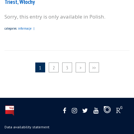
Triest, Włochy
Sorry, this entry is only available in Polish.
categories:
informacje
1
2
3
>
>>
Data availability statement