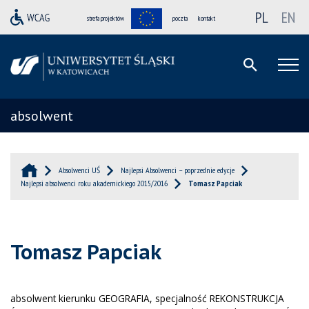
PL
EN
strefa projektów
poczta
kontakt
absolwent
Absolwenci UŚ
Najlepsi Absolwenci – poprzednie edycje
Najlepsi absolwenci roku akademickiego 2015/2016
Tomasz Papciak
Tomasz Papciak
absolwent kierunku GEOGRAFIA, specjalność REKONSTRUKCJA