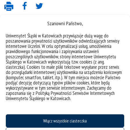
Szanowni Państwo,
Uniwersytet Śląski w Katowicach przywiązuje dużą wagę do
poszanowania prywatności użytkowników odwiedzających serwisy
internetowe Uczelni. W celu optymalizacji usług, umożliwienia
prawidłowego funkcjonowania i zapisywania ustawień
poszczególnych użytkowników, strony internetowe Uniwersytetu
Śląskiego w Katowicach wykorzystują tzw. cookies (z ang.
deklaracja dostępności
ciasteczka). Cookies to małe pliki tekstowe wysyłane przez serwis
mapa strony
do przeglądarki internetowej użytkownika na urządzeniu końcowym
(komputer, smartfon, tablet, itp.). W tym miejscu możecie Państwo
Studia Podyplomowe
podjąć decyzję dotyczącą typów plików cookies, które będą
wykorzystywane w tym serwisie internetowym. Zachęcamy do
Uniwersytet Otwarty
zapoznania się z Polityką Prywatności Serwisów Internetowych
Biuro Karier
Uniwersytetu Śląskiego w Katowicach.
Biuro Współpracy z Gospodarką
Executive MBA
Włącz wszystkie ciasteczka
Akademia Dyplomacji