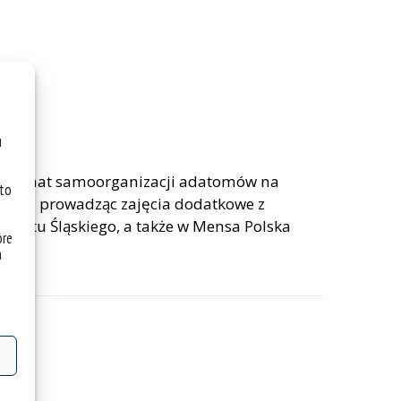
u
a na temat samoorganizacji adatomów na
 to
eli się prowadząc zajęcia dodatkowe z
tetu Śląskiego, a także w Mensa Polska
óre
a