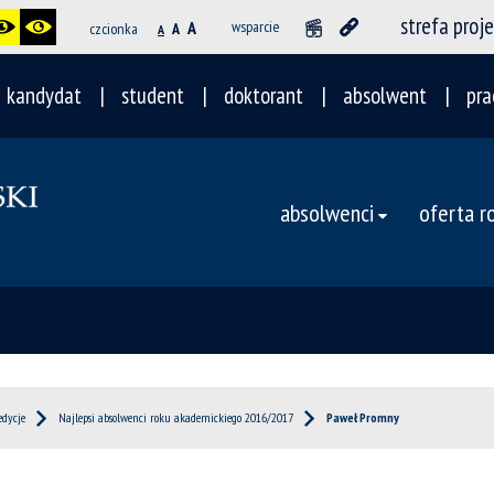
strefa proj
A
wsparcie
czcionka
A
A
kandydat
student
doktorant
absolwent
pra
absolwenci
oferta 
edycje
Najlepsi absolwenci roku akademickiego 2016/2017
Paweł Promny