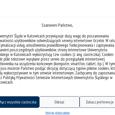
Szanowni Państwo,
yki, Fizyki i Chemii UŚ
iwersytet Śląski w Katowicach przywiązuje dużą wagę do poszanowania
watności użytkowników odwiedzających serwisy internetowe Uczelni. W cel
16/2017
ymalizacji usług, umożliwienia prawidłowego funkcjonowania i zapisywania
awień poszczególnych użytkowników, strony internetowe Uniwersytetu
cę obronił na ocenę celującą. Obecnie prowadzi badani
skiego w Katowicach wykorzystują tzw. cookies (z ang. ciasteczka). Cookies
aśki. Uczestnik konferencji naukowych. Swoją wiedzą dzi
e pliki tekstowe wysyłane przez serwis do przeglądarki internetowej
tkownika na urządzeniu końcowym (komputer, smartfon, tablet, itp.). W tym
 gimnazjum. Członek w Kole Naukowym Fizyków Uniwersy
jscu możecie Państwo podjąć decyzję dotyczącą typów plików cookies, kt
tografia.
dą wykorzystywane w tym serwisie internetowym. Zachęcamy do zapoznani
 z Polityką Prywatności Serwisów Internetowych Uniwersytetu Śląskiego w
towicach.
łącz wszystkie ciasteczka
Odrzuć
Zobacz preferencje
Polityka plików cookies