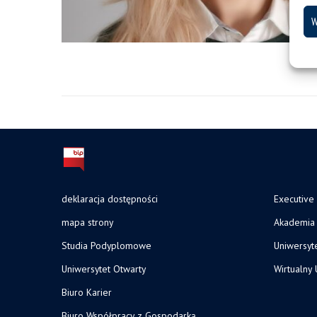
W
deklaracja dostępności
Executive
mapa strony
Akademia 
Studia Podyplomowe
Uniwersyt
Uniwersytet Otwarty
Wirtualny 
Biuro Karier
Biuro Współpracy z Gospodarką