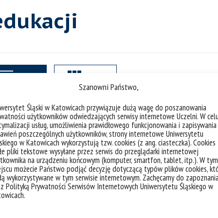
edukacji
lista
plytki
liczba akt
Szanowni Państwo,
iwersytet Śląski w Katowicach przywiązuje dużą wagę do poszanowania
watności użytkowników odwiedzających serwisy internetowe Uczelni. W cel
ymalizacji usług, umożliwienia prawidłowego funkcjonowania i zapisywania
Anna Orska-Olszewska – absolwentk
awień poszczególnych użytkowników, strony internetowe Uniwersytetu
skiego w Katowicach wykorzystują tzw. cookies (z ang. ciasteczka). Cookies
telewizyjnej
e pliki tekstowe wysyłane przez serwis do przeglądarki internetowej
tkownika na urządzeniu końcowym (komputer, smartfon, tablet, itp.). W tym
jscu możecie Państwo podjąć decyzję dotyczącą typów plików cookies, kt
Anna Orska-Olszewska. Fot. archiwum pr
dą wykorzystywane w tym serwisie internetowym. Zachęcamy do zapoznani
 z Polityką Prywatności Serwisów Internetowych Uniwersytetu Śląskiego w
w głąb siebie, pełna refleksji, odkryć i 
towicach.
do niezliczonych możliwości i nowych prz
historię, którą kontynuować będziemy prz