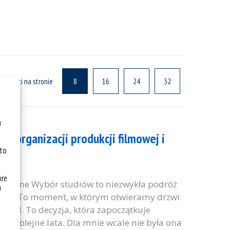
ualności na stronie
8
16
24
32
u
a organizacji produkcji filmowej i
 to
óre
ywatne Wybór studiów to niezwykła podróż
a
nadziei. To moment, w którym otwieramy drzwi
ygód. To decyzja, która zapoczątkuje
ez kolejne lata. Dla mnie wcale nie była ona