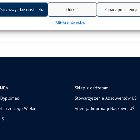
najłatwiejsza – bardzo długo zastanawiała
łącz wszystkie ciasteczka
Odrzuć
Zobacz preferencje
kategorie:
sztuka i nauki o edukacji
Polityka plików cookies
 MBA
Sklep z gadżetami
Dyplomacji
Stowarzyszenie Absolwentów UŚ
et Trzeciego Wieku
Agencja Informacji Naukowej UŚ
UŚ