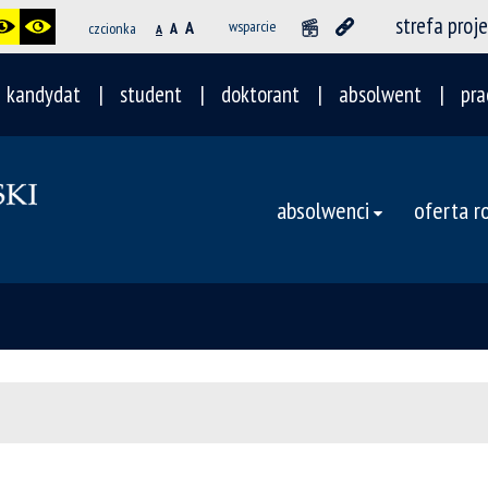
strefa proj
A
wsparcie
czcionka
A
A
kandydat
student
doktorant
absolwent
pra
absolwenci
oferta 