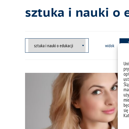
sztuka i nauki o 
widok
Un
pry
opt
ust
Ślą
mał
uży
mie
bę
się
Ka