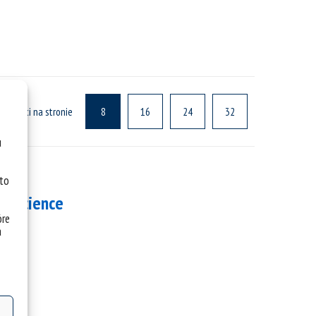
ualności na stronie
8
16
24
32
u
 to
er Science
óre
a