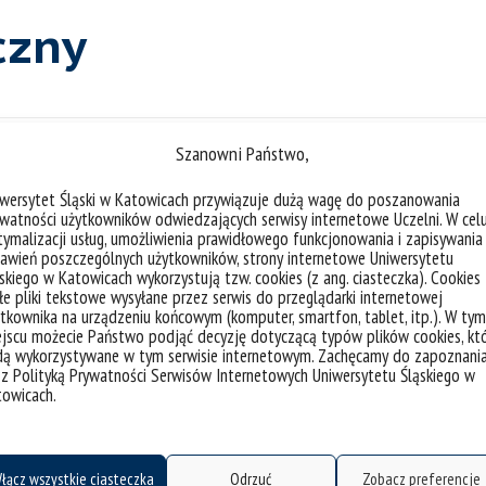
czny
Szanowni Państwo,
liczba akt
iwersytet Śląski w Katowicach przywiązuje dużą wagę do poszanowania
watności użytkowników odwiedzających serwisy internetowe Uczelni. W cel
ymalizacji usług, umożliwienia prawidłowego funkcjonowania i zapisywania
awień poszczególnych użytkowników, strony internetowe Uniwersytetu
skiego w Katowicach wykorzystują tzw. cookies (z ang. ciasteczka). Cookies
e pliki tekstowe wysyłane przez serwis do przeglądarki internetowej
Asseco dołącza do konsorcjum Cyb
tkownika na urządzeniu końcowym (komputer, smartfon, tablet, itp.). W tym
jscu możecie Państwo podjąć decyzję dotyczącą typów plików cookies, kt
dą wykorzystywane w tym serwisie internetowym. Zachęcamy do zapoznani
 z Polityką Prywatności Serwisów Internetowych Uniwersytetu Śląskiego w
towicach.
kategorie:
wiadomości
współpraca
tagi :
kryptografia
podpis elektroniczny
łącz wszystkie ciasteczka
Odrzuć
Zobacz preferencje