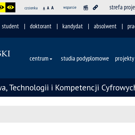
strefa proj
A
wsparcie
czcionka
A
A
student
doktorant
kandydat
absolwent
pra
centrum
studia podyplomowe
projekty
awa, Technologii i Kompetencji Cyfrow