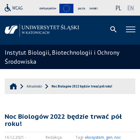
PL
EN
strefa projektów
poczta
kontakt
Instytut Biologii, Biotechnologii i Ochrony
Środowiska
Aktualności
Noc Biologów 2022 będzie trwać pół roku!
Noc Biologów 2022 będzie trwać pół
roku!
16.12.2021 -
Redakcja:
Tagi:
ekosystem
,
gen
,
noc