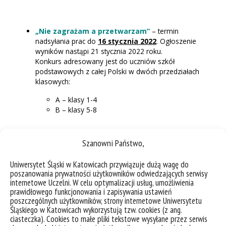
„Nie zagrażam a przetwarzam”
– termin
nadsyłania prac do
16 stycznia 2022
. Ogłoszenie
wyników nastąpi 21 stycznia 2022 roku.
Konkurs adresowany jest do uczniów szkół
podstawowych z całej Polski w dwóch przedziałach
klasowych:
A – klasy 1-4
B – klasy 5-8
Szanowni Państwo,
Infografika
„Moja wizja zrównoważonego
rozwoju”
przedstawiająca swoją wizję realizacji
Uniwersytet Śląski w Katowicach przywiązuje dużą wagę do
jednego z celów zrównoważonego rozwoju ONZ
poszanowania prywatności użytkowników odwiedzających serwisy
(https://www.un.org.pl) w swojej okolicy (domu,
internetowe Uczelni. W celu optymalizacji usług, umożliwienia
szkole lub innej przestrzeni publicznej) – termin
prawidłowego funkcjonowania i zapisywania ustawień
nadsyłania prac do
9 maja 2022
. Ogłoszenie wyników
poszczególnych użytkowników, strony internetowe Uniwersytetu
nastąpi 18 maja 2022 roku. Konkurs jest otwarty dla
Śląskiego w Katowicach wykorzystują tzw. cookies (z ang.
wszystkich zainteresowanych z terenu całej Polski,
ciasteczka). Cookies to małe pliki tekstowe wysyłane przez serwis