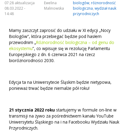
07:28 aktualizacja
Ewelina
biologów
,
różnorodność
08.03.2022 -
Malinowska
biologiczna
,
wydział nauk
14:48
przyrodniczych
Mamy zaszczyt zaprosić do udziału w XI edycji „Nocy
Biologów”, która przebiegać będzie pod hasłem
przewodnim „
Różnorodność biologiczna – od genu do
ekosystemu
”, co wpisuje się w rezolucję Parlamentu
Europejskiego z dn. 6 czerwca 2021 na rzecz
bioróżnorodności 2030.
Edycja ta na Uniwersytecie Śląskim będzie nietypowa,
ponieważ trwać będzie niemalże pół roku!
21 stycznia 2022 roku
startujemy w formule on-line w
transmisji na żywo za pośrednictwem kanału YouTube
Uniwersytetu Śląskiego na i na Facebooku Wydziału Nauk
Przyrodniczych.