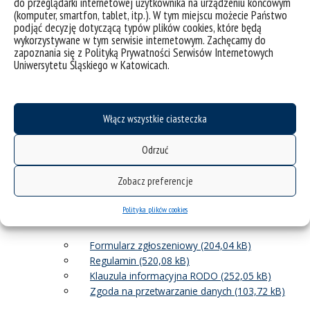
niezależnie od wieku.
do przeglądarki internetowej użytkownika na urządzeniu końcowym
(komputer, smartfon, tablet, itp.). W tym miejscu możecie Państwo
podjąć decyzję dotyczącą typów plików cookies, które będą
wykorzystywane w tym serwisie internetowym. Zachęcamy do
„NB 2022 po mojemu”
– termin nadsyłania prac
zapoznania się z Polityką Prywatności Serwisów Internetowych
Uniwersytetu Śląskiego w Katowicach.
upływa
23 stycznia 2022
.
Ogłoszenie wyników
nastąpi 18 maja 2022 roku. Konkurs jest otwarty dla
wszystkich zainteresowanych z terenu całej Polski,
niezależnie od wieku.
Włącz wszystkie ciasteczka
Odrzuć
Zobacz preferencje
____________________________________
Pliki
:
Polityka plików cookies
„Nie zagrażam a przetwarzam”:
Formularz zgłoszeniowy
Regulamin
Klauzula informacyjna RODO
Zgoda na przetwarzanie danych