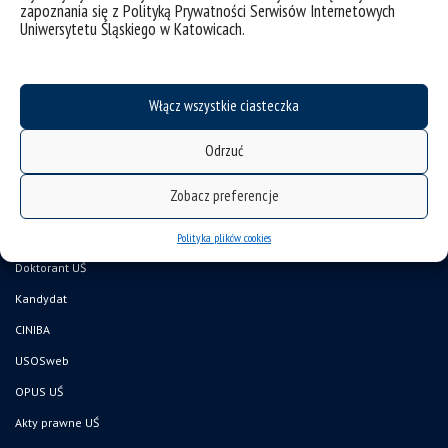
zapoznania się z Polityką Prywatności Serwisów Internetowych
Uniwersytetu Śląskiego w Katowicach.
Włącz wszystkie ciasteczka
deklaracja dostępności
Odrzuć
mapa strony
Zobacz preferencje
Wydział Nauk Przyrodniczych
Pracownik UŚ
Polityka plików cookies
Doktorant UŚ
Kandydat
CINIBA
USOSweb
OPUS UŚ
Akty prawne UŚ