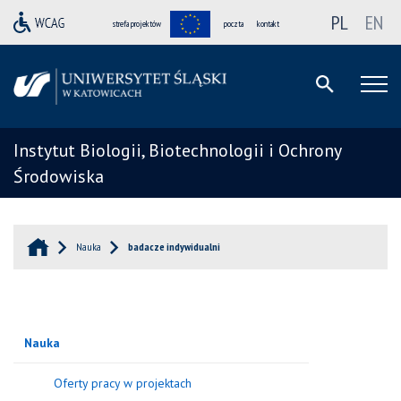
PL
EN
strefa projektów
poczta
kontakt
Instytut Biologii, Biotechnologii i Ochrony
Środowiska
Nauka
badacze indywidualni
Nauka
Oferty pracy w projektach