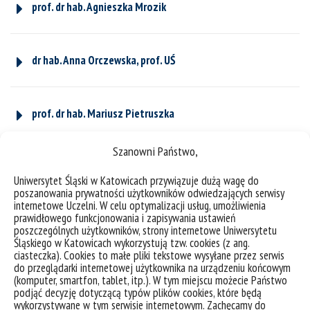
prof. dr hab. Agnieszka Mrozik
dr hab. Anna Orczewska, prof. UŚ
prof. dr hab. Mariusz Pietruszka
Szanowni Państwo,
prof. dr hab. Piotr Skubała
Uniwersytet Śląski w Katowicach przywiązuje dużą wagę do
poszanowania prywatności użytkowników odwiedzających serwisy
internetowe Uczelni. W celu optymalizacji usług, umożliwienia
prawidłowego funkcjonowania i zapisywania ustawień
dr hab. Aldona Uziębło
poszczególnych użytkowników, strony internetowe Uniwersytetu
Śląskiego w Katowicach wykorzystują tzw. cookies (z ang.
ciasteczka). Cookies to małe pliki tekstowe wysyłane przez serwis
do przeglądarki internetowej użytkownika na urządzeniu końcowym
(komputer, smartfon, tablet, itp.). W tym miejscu możecie Państwo
podjąć decyzję dotyczącą typów plików cookies, które będą
wykorzystywane w tym serwisie internetowym. Zachęcamy do