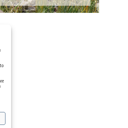
u
 to
óre
a