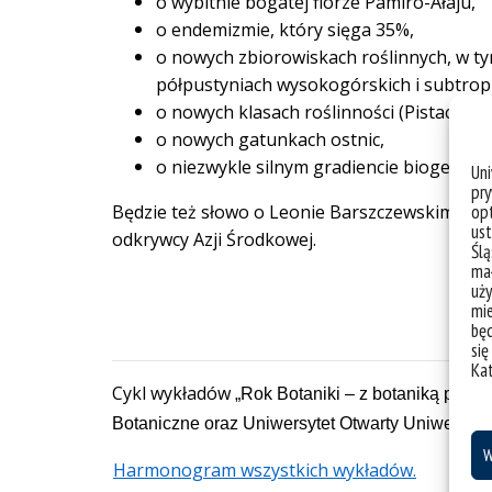
o wybitnie bogatej florze Pamiro-Ałaju,
o endemizmie, który sięga 35%,
o nowych zbiorowiskach roślinnych, w ty
półpustyniach wysokogórskich i subtropi
o nowych klasach roślinności (Pistacietea
o nowych gatunkach ostnic,
o niezwykle silnym gradiencie biogeograf
Un
pry
Będzie też słowo o Leonie Barszczewskim – pol
opt
ust
odkrywcy Azji Środkowej.
Ślą
mał
uży
mie
bę
się
Ka
Cykl wykładów
„Rok Botaniki – z botaniką przez
Botaniczne oraz
Uniwersytet Otwarty Uniwersyt
W
Harmonogram wszystkich wykładów.