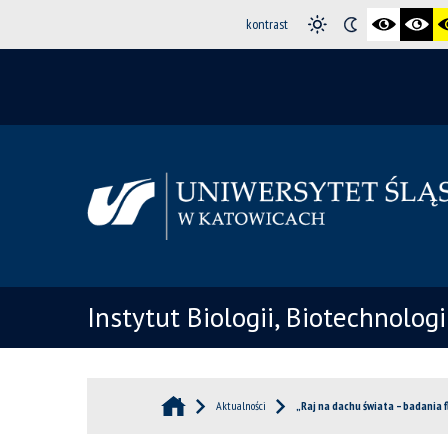
kontrast
Instytut Biologii, Biotechnolog
Aktualności
„Raj na dachu świata – badania fl