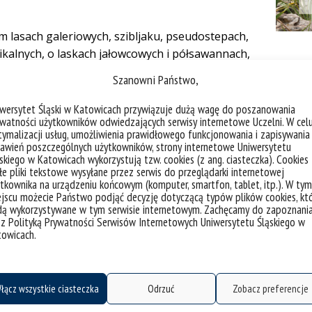
m lasach galeriowych, szibljaku, pseudostepach,
kalnych, o laskach jałowcowych i półsawannach,
 i Ephedretea),
Szanowni Państwo,
icznym i podziale na Azję Środkową i Centralną.
iwersytet Śląski w Katowicach przywiązuje dużą wagę do poszanowania
watności użytkowników odwiedzających serwisy internetowe Uczelni. W cel
skim przyrodniku w armii carskiej, wielkim
ymalizacji usług, umożliwienia prawidłowego funkcjonowania i zapisywania
awień poszczególnych użytkowników, strony internetowe Uniwersytetu
skiego w Katowicach wykorzystują tzw. cookies (z ang. ciasteczka). Cookies
e pliki tekstowe wysyłane przez serwis do przeglądarki internetowej
tkownika na urządzeniu końcowym (komputer, smartfon, tablet, itp.). W tym
jscu możecie Państwo podjąć decyzję dotyczącą typów plików cookies, kt
dą wykorzystywane w tym serwisie internetowym. Zachęcamy do zapoznani
 z Polityką Prywatności Serwisów Internetowych Uniwersytetu Śląskiego w
towicach.
 cały rok!” współorganizują Polskie Towarzystwo
etu Warszawskiego
.
łącz wszystkie ciasteczka
Odrzuć
Zobacz preferencje