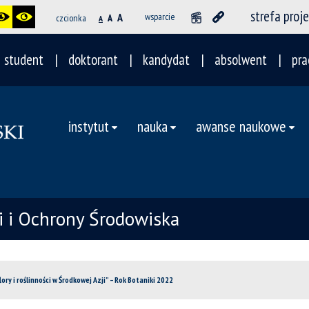
strefa proj
A
wsparcie
czcionka
A
A
student
doktorant
kandydat
absolwent
pra
instytut
nauka
awanse naukowe
ii i Ochrony Środowiska
ory i roślinności w Środkowej Azji” – Rok Botaniki 2022