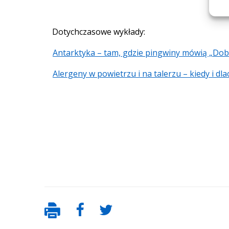
Dotychczasowe wykłady:
Antarktyka – tam, gdzie pingwiny mówią „Dob
Alergeny w powietrzu i na talerzu – kiedy i d