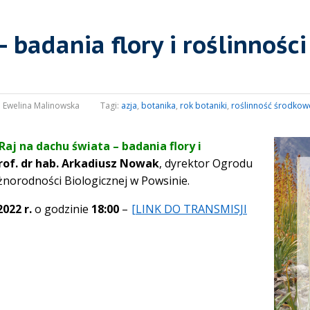
 badania flory i roślinności
:
Ewelina Malinowska
Tagi:
azja
,
botanika
,
rok botaniki
,
roślinność środkowe
Raj na dachu świata – badania flory i
rof. dr hab. Arkadiusz Nowak
, dyrektor Ogrodu
orodności Biologicznej w Powsinie.
2022 r.
o godzinie
18:00
–
[LINK DO TRANSMISJI