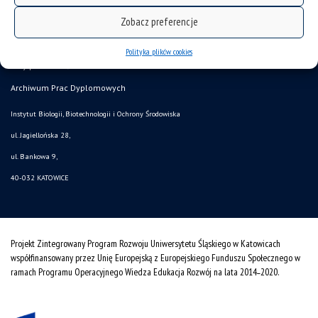
Zobacz preferencje
USOSweb
OPUS UŚ
Polityka plików cookies
Akty prawne UŚ
Archiwum Prac Dyplomowych
Instytut Biologii, Biotechnologii i Ochrony Środowiska
ul. Jagiellońska 28,
ul. Bankowa 9,
40-032 KATOWICE
Projekt Zintegrowany Program Rozwoju Uniwersytetu Śląskiego w Katowicach
współfinansowany przez Unię Europejską z Europejskiego Funduszu Społecznego w
ramach Programu Operacyjnego Wiedza Edukacja Rozwój na lata 2014˗2020.