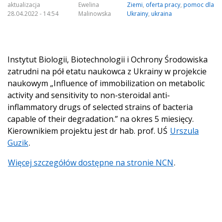
aktualizacja
Ewelina
Ziemi
,
oferta pracy
,
pomoc dla
28.04.2022 - 14:54
Malinowska
Ukrainy
,
ukraina
Instytut Biologii, Biotechnologii i Ochrony Środowiska
zatrudni na pół etatu naukowca z Ukrainy w projekcie
naukowym „Influence of immobilization on metabolic
activity and sensitivity to non-steroidal anti-
inflammatory drugs of selected strains of bacteria
capable of their degradation.” na okres 5 miesięcy.
Kierownikiem projektu jest dr hab. prof. UŚ
Urszula
Guzik
.
Więcej szczegółów dostępne na stronie NCN
.