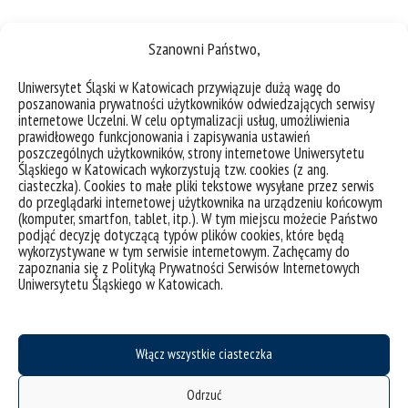
Szanowni Państwo,
Uniwersytet Śląski w Katowicach przywiązuje dużą wagę do
poszanowania prywatności użytkowników odwiedzających serwisy
internetowe Uczelni. W celu optymalizacji usług, umożliwienia
prawidłowego funkcjonowania i zapisywania ustawień
poszczególnych użytkowników, strony internetowe Uniwersytetu
Śląskiego w Katowicach wykorzystują tzw. cookies (z ang.
ciasteczka). Cookies to małe pliki tekstowe wysyłane przez serwis
do przeglądarki internetowej użytkownika na urządzeniu końcowym
(komputer, smartfon, tablet, itp.). W tym miejscu możecie Państwo
podjąć decyzję dotyczącą typów plików cookies, które będą
deklaracja dostępności
wykorzystywane w tym serwisie internetowym. Zachęcamy do
zapoznania się z Polityką Prywatności Serwisów Internetowych
mapa strony
Uniwersytetu Śląskiego w Katowicach.
Wydział Nauk Przyrodniczych
Pracownik UŚ
Doktorant UŚ
Włącz wszystkie ciasteczka
Kandydat
Odrzuć
CINIBA