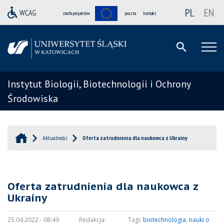
PL
EN
strefa projektów
poczta
kontakt
Instytut Biologii, Biotechnologii i Ochrony
Środowiska
Aktualności
Oferta zatrudnienia dla naukowca z Ukrainy
Oferta zatrudnienia dla naukowca z
Ukrainy
25.04.2022 - 08:49
Redakcja:
Tagi:
biotechnologia
,
nauki o