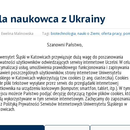
dla naukowca z Ukrainy
:
Ewelina Malinowska
Tagi:
biotechnologia
,
nauki o Ziemi
,
oferta pracy
,
pom
Szanowni Państwo,
iwersytet Śląski w Katowicach przywiązuje dużą wagę do poszanowania
dowiska zatrudni na pół etatu naukowca z Ukrainy w projekc
watności użytkowników odwiedzających serwisy internetowe Uczelni. W cel
al anti-inflammatory drugs of selected strains of bacteria ca
ymalizacji usług, umożliwienia prawidłowego funkcjonowania i zapisywania
awień poszczególnych użytkowników, strony internetowe Uniwersytetu
ula Guzik
.
skiego w Katowicach wykorzystują tzw. cookies (z ang. ciasteczka). Cookies
e pliki tekstowe wysyłane przez serwis do przeglądarki internetowej
tkownika na urządzeniu końcowym (komputer, smartfon, tablet, itp.). W tym
jscu możecie Państwo podjąć decyzję dotyczącą typów plików cookies, kt
dą wykorzystywane w tym serwisie internetowym. Zachęcamy do zapoznani
 z Polityką Prywatności Serwisów Internetowych Uniwersytetu Śląskiego w
towicach.