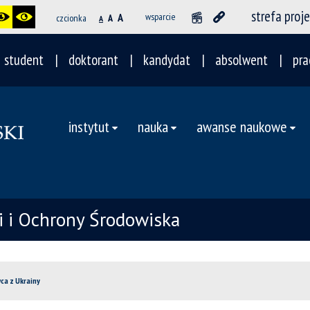
strefa proj
A
wsparcie
czcionka
A
A
student
doktorant
kandydat
absolwent
pra
instytut
nauka
awanse naukowe
ii i Ochrony Środowiska
ca z Ukrainy