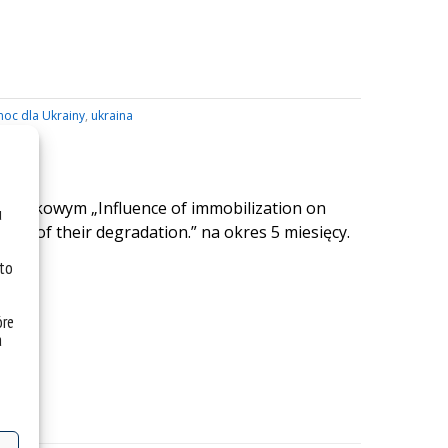
oc dla Ukrainy
,
ukraina
ie naukowym „Influence of immobilization on
u
pable of their degradation.” na okres 5 miesięcy.
 to
óre
a