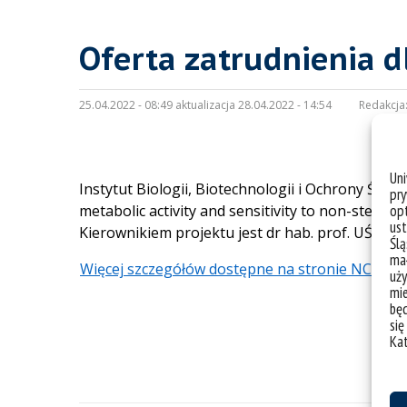
Oferta zatrudnienia 
25.04.2022 - 08:49 aktualizacja 28.04.2022 - 14:54
Redakcja
Un
Instytut Biologii, Biotechnologii i Ochrony Śro
pry
metabolic activity and sensitivity to non-steroid
opt
ust
Kierownikiem projektu jest dr hab. prof. UŚ
Ursz
Ślą
mał
Więcej szczegółów dostępne na stronie NCN
.
uży
mie
bę
się
Ka