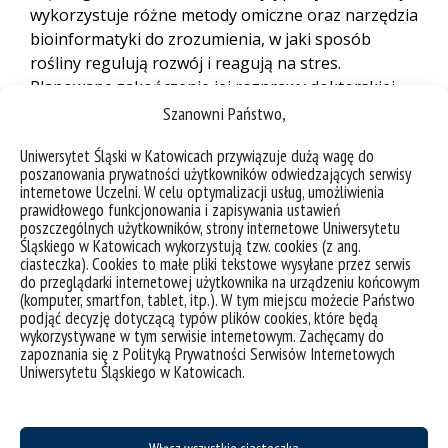
wykorzystuje różne metody omiczne oraz narzędzia
bioinformatyki do zrozumienia, w jaki sposób
rośliny regulują rozwój i reagują na stres.
Planowane zakończenie jej rozprawy doktorskiej
przewidziane jest na rok 2026.
Szanowni Państwo,
link do publikacji
Uniwersytet Śląski w Katowicach przywiązuje dużą wagę do
poszanowania prywatności użytkowników odwiedzających serwisy
(OA):
https://academic.oup.com/pcp/article/66/10/14
internetowe Uczelni. W celu optymalizacji usług, umożliwienia
26/8232428
prawidłowego funkcjonowania i zapisywania ustawień
poszczególnych użytkowników, strony internetowe Uniwersytetu
link do research
Śląskiego w Katowicach wykorzystują tzw. cookies (z ang.
highlight:
https://academic.oup.com/pcp/pages/res
ciasteczka). Cookies to małe pliki tekstowe wysyłane przez serwis
do przeglądarki internetowej użytkownika na urządzeniu końcowym
earch-highlights-latest
(komputer, smartfon, tablet, itp.). W tym miejscu możecie Państwo
podjąć decyzję dotyczącą typów plików cookies, które będą
wykorzystywane w tym serwisie internetowym. Zachęcamy do
zapoznania się z Polityką Prywatności Serwisów Internetowych
Uniwersytetu Śląskiego w Katowicach.