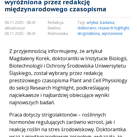
wyróżniona przez redakcję
międzynarodowego czasopisma
06.11.2025 - 08:41
Redakcja:
Tagi:
artykuł
,
badania
,
aktualizacja
Ewelina
doktoranci
,
research highlight
,
06.11.2025 - 08:41
Malinowska
strigolaktony
,
wyróżnienie
Z przyjemnością informujemy, że artykuł
Magdaleny Korek, doktorantki w Instytucie Biologii,
Biotechnologii i Ochrony Środowiska Uniwersytetu
Śląskiego, został wybrany przez redakcję
prestiżowego czasopisma Plant and Cell Physiology
do sekcji Research Highlight, podkreślającej
najciekawsze i najbardziej obiecujące wyniki
najnowszych badań.
Praca dotyczy strigolaktonów – roślinnych
hormonów regulujących zarówno wzrost, jak i
reakcję roślin na stres środowiskowy. Doktorantka
wraz z międzynarodowym zespołem, wykazała, że