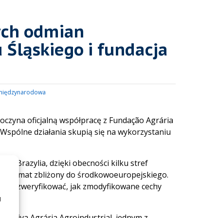
nych odmian
Śląskiego i fundacja
międzynarodowa
oczyna oficjalną współpracę z Fundação Agrária
. Wspólne działania skupią się na wykorzystaniu
 Brazylia, dzięki obecności kilku stref
 po klimat zbliżony do środkowoeuropejskiego.
ciej zweryfikować, jak zmodyfikowane cechy
u
erativa Agrária Agroindustrial, jednym z