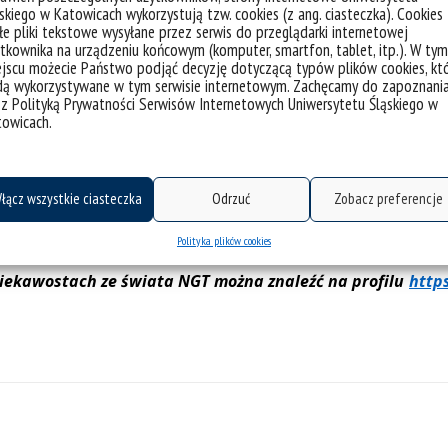
skiego w Katowicach wykorzystują tzw. cookies (z ang. ciasteczka). Cookies
ęki temu badania nad genetyką jęczmienia mają bezpośredni
e pliki tekstowe wysyłane przez serwis do przeglądarki internetowej
m są również przejrzyste ramy regulacyjne obowiązujące w B
tkownika na urządzeniu końcowym (komputer, smartfon, tablet, itp.). W tym
jscu możecie Państwo podjąć decyzję dotyczącą typów plików cookies, kt
 genomu.
dą wykorzystywane w tym serwisie internetowym. Zachęcamy do zapoznani
 z Polityką Prywatności Serwisów Internetowych Uniwersytetu Śląskiego w
snych metod hodowlanych, które pozwolą uzyskać odmiany j
towicach.
liwia wprowadzanie precyzyjnych zmian w genomie roślin
GT szansa na szybsze wdrożenie wyników prac naukowych d
łącz wszystkie ciasteczka
Odrzuć
Zobacz preferencje
nych uwarunkowaniach klimatycznych oraz uregulowanych 
Polityka plików cookies
ciekawostach ze świata NGT można znaleźć na profilu
http