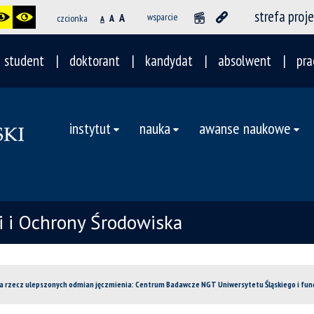
strefa proj
A
wsparcie
czcionka
A
A
student
doktorant
kandydat
absolwent
pra
instytut
nauka
awanse naukowe
ii i Ochrony Środowiska
na rzecz ulepszonych odmian jęczmienia: Centrum Badawcze NGT Uniwersytetu Śląskiego i funda