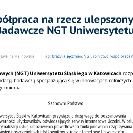
spółpraca na rzecz ulepszo
Badawcze NGT Uniwersytetu 
:
Ewelina Malinowska
Tagi:
brazylia
,
jęczmień
,
NGT
,
rolnictwo
,
współpraca 
ych (NGT) Uniwersytetu Śląskiego w Katowicach
rozp
ndacją badawczą specjalizującą się w innowacjach rolniczych
czmienia.
ny jest unikalnymi warunkami środowiskowymi tego regionu.
Szanowni Państwo,
skrajnie różnych warunkach: od wysokich temperatur i susz,
i to naturalne laboratorium, w którym można znacznie szyb
iwersytet Śląski w Katowicach przywiązuje dużą wagę do poszanowania
liczu zmian klimatu.
watności użytkowników odwiedzających serwisy internetowe Uczelni. W cel
ymalizacji usług, umożliwienia prawidłowego funkcjonowania i zapisywania
awień poszczególnych użytkowników, strony internetowe Uniwersytetu
owiązaną z praktyką gospodarczą, ponieważ działa przy Coop