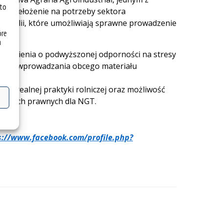
 to
e przełożenie na potrzeby sektora
razylii, które umożliwiają sprawne prowadzenie
óre
a
ęczmienia o podwyższonej odporności na stresy
y bez wprowadzania obcego materiału
o realnej praktyki rolniczej oraz możliwość
ramach prawnych dla NGT.
s://www.facebook.com/profile.php?