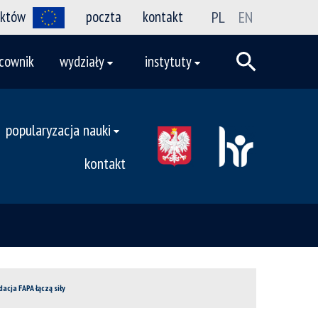
ektów
poczta
kontakt
PL
EN
cownik
wydziały
instytuty
popularyzacja nauki
kontakt
cja FAPA łączą siły