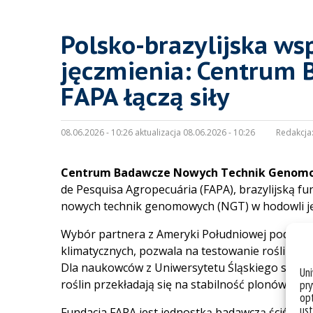
Polsko-brazylijska w
jęczmienia: Centrum 
FAPA łączą siły
08.06.2026 - 10:26 aktualizacja 08.06.2026 - 10:26
Redakcja
Centrum Badawcze Nowych Technik Genomow
de Pesquisa Agropecuária (FAPA), brazylijską fu
nowych technik genomowych (NGT) w hodowli ję
Wybór partnera z Ameryki Południowej podyktowa
klimatycznych, pozwala na testowanie roślin w 
Dla naukowców z Uniwersytetu Śląskiego stanow
Un
roślin przekładają się na stabilność plonów w ob
pry
opt
ust
Fundacja FAPA jest jednostką badawczą ściśle p