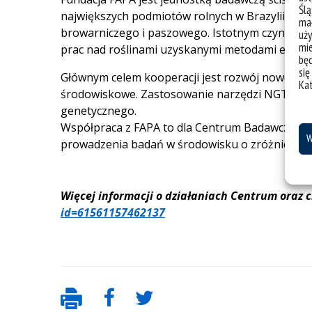
Ślą
największych podmiotów rolnych w Brazylii. Dzi
mał
browarniczego i paszowego. Istotnym czynnikie
uży
mie
prac nad roślinami uzyskanymi metodami edycji
bę
się
Głównym celem kooperacji jest rozwój nowocze
Ka
środowiskowe. Zastosowanie narzędzi NGT umoż
genetycznego.
Współpraca z FAPA to dla Centrum Badawczego N
W
prowadzenia badań w środowisku o zróżnicowa
Więcej informacji o działaniach Centrum oraz 
id=61561157462137