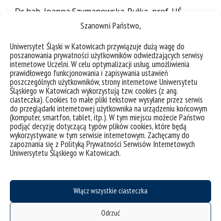
Dr hab. Joanna Szymanowska-Pułka, prof. UŚ
(Instytut Biologii, Biotechnologii i Ochrony
Szanowni Państwo,
Środowiska, Uniwersytet Śląski, Katowice)
Uniwersytet Śląski w Katowicach przywiązuje dużą wagę do
Promotor pomocniczy:
poszanowania prywatności użytkowników odwiedzających serwisy
internetowe Uczelni. W celu optymalizacji usług, umożliwienia
prawidłowego funkcjonowania i zapisywania ustawień
Dr Izabela Potocka (Instytut Biologii, Biotechnologii
poszczególnych użytkowników, strony internetowe Uniwersytetu
i Ochrony Środowiska, Uniwersytet Śląski,
Śląskiego w Katowicach wykorzystują tzw. cookies (z ang.
Katowice)
ciasteczka). Cookies to małe pliki tekstowe wysyłane przez serwis
do przeglądarki internetowej użytkownika na urządzeniu końcowym
(komputer, smartfon, tablet, itp.). W tym miejscu możecie Państwo
Recenzenci:
podjąć decyzję dotyczącą typów plików cookies, które będą
wykorzystywane w tym serwisie internetowym. Zachęcamy do
Dr hab. Mirela Tulik, prof. SGGW (Szkoła Główna
zapoznania się z Polityką Prywatności Serwisów Internetowych
Gospodarstwa Wiejskiego w Warszawie)
Uniwersytetu Śląskiego w Katowicach.
Dr hab. Marcin Zadworny (Uniwersytet
Przyrodniczy w Poznaniu)
Włącz wszystkie ciasteczka
Rozprawa doktorska znajduje się do wglądu w
Centrum Informacji Naukowej i Biblioteki
Odrzuć