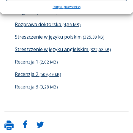
Zawiadomienie o obronie doktorskiej mgr
Polityka plików cookies
Magdaleny Korek
Rozprawa doktorska
Streszczenie w języku polskim
Streszczenie w języku angielskim
Recenzja 1
Recenzja 2
Recenzja 3