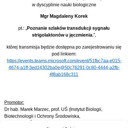
w dyscyplinie nauki biologiczne
Mgr Magdaleny Korek
pt.: „
Poznanie szlaków transdukcji sygnału
strigolaktonów u jęczmienia.
”,
której transmisja będzie dostępna po zarejestrowaniu się
pod linkiem:
https://events.teams.microsoft.com/event/51fbc7aa-e015-
4674-a1ff-3ed14302ba0e@50c76291-0c80-4444-a2fb-
4f8ab168c311
Promotor:
Dr hab. Marek Marzec, prof. UŚ (Instytut Biologii,
Biotechnologii i Ochrony Środowiska,
Uniwersytet Śląski w Katowicach)