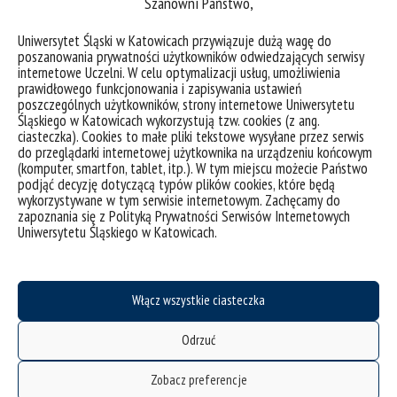
Szanowni Państwo,
Uniwersytet Śląski w Katowicach przywiązuje dużą wagę do
Recenzenci:
poszanowania prywatności użytkowników odwiedzających serwisy
internetowe Uczelni. W celu optymalizacji usług, umożliwienia
Prof. dr hab. Ewa Łojkowska (Międzyuczelniany Wydział
prawidłowego funkcjonowania i zapisywania ustawień
Biotechnologii Uniwersytetu Gdańskiego i Gdańskiego
poszczególnych użytkowników, strony internetowe Uniwersytetu
Uniwersytetu Medycznego)
Śląskiego w Katowicach wykorzystują tzw. cookies (z ang.
ciasteczka). Cookies to małe pliki tekstowe wysyłane przez serwis
Prof. dr hab. Iwona Małgorzata Morkunas (Uniwersytet
do przeglądarki internetowej użytkownika na urządzeniu końcowym
Przyrodniczy w Poznaniu)
(komputer, smartfon, tablet, itp.). W tym miejscu możecie Państwo
Dr hab. inż. Ewa Pociecha prof. URK (Uniwersytet
podjąć decyzję dotyczącą typów plików cookies, które będą
wykorzystywane w tym serwisie internetowym. Zachęcamy do
Rolniczy im. Hugona Kołłątaja w Krakowie)
zapoznania się z Polityką Prywatności Serwisów Internetowych
Uniwersytetu Śląskiego w Katowicach.
Rozprawa doktorska wraz ze streszczeniem oraz recenzje
dostępne są na stronie Biuletynu Informacji Publicznej
Włącz wszystkie ciasteczka
Uniwersytetu Śląskiego
www.bip.us.edu.pl
.
Odrzuć
Pliki:
Zobacz preferencje