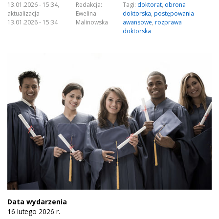
13.01.2026 - 15:34,
Redakcja:
Tagi:
doktorat
,
obrona
aktualizacja
Ewelina
doktorska
,
postępowania
13.01.2026 - 15:34
Malinowska
awansowe
,
rozprawa
doktorska
Data wydarzenia
16 lutego 2026 r.