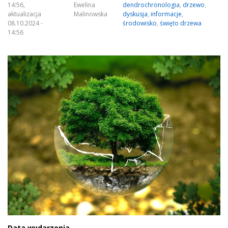
14:56,
Ewelina
dendrochronologia
,
drzewo
,
aktualizacja
Malinowska
dyskusja
,
informacje
,
08.10.2024 -
środowisko
,
święto drzewa
14:56
Data wydarzenia