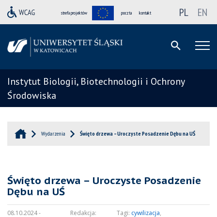
PL
EN
strefa projektów
poczta
kontakt
Instytut Biologii, Biotechnologii i Ochrony
Środowiska
Wydarzenia
Święto drzewa – Uroczyste Posadzenie Dębu na UŚ
Święto drzewa – Uroczyste Posadzenie
Dębu na UŚ
08.10.2024 -
Redakcja:
Tagi:
cywilizacja
,