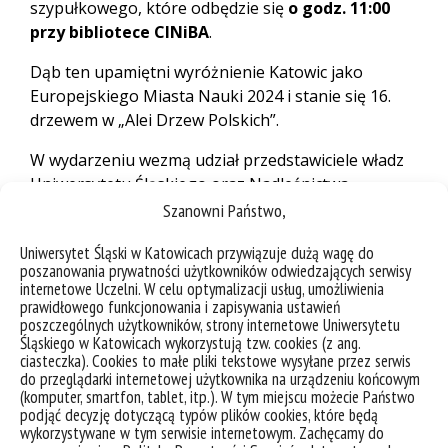
szypułkowego, które odbędzie się
o godz. 11:00
przy bibliotece CINiBA
.
Dąb ten upamiętni wyróżnienie Katowic jako
Europejskiego Miasta Nauki 2024 i stanie się 16.
drzewem w „Alei Drzew Polskich”.
W wydarzeniu wezmą udział przedstawiciele władz
Uniwersytetu Śląskiego oraz Nadleśnictwa
Katowice.
Szanowni Państwo,
Po uroczystości zapraszamy na sesję
Uniwersytet Śląski w Katowicach przywiązuje dużą wagę do
poszanowania prywatności użytkowników odwiedzających serwisy
popularnonaukową pt.
„Informacja w drewnie
internetowe Uczelni. W celu optymalizacji usług, umożliwienia
zapisana. Drewno jako źródło informacji o
prawidłowego funkcjonowania i zapisywania ustawień
cywilizacji i środowisku”
, która odbędzie się w
poszczególnych użytkowników, strony internetowe Uniwersytetu
Śląskiego w Katowicach wykorzystują tzw. cookies (z ang.
budynku Rektoratu UŚ (ul. Bankowa 12, I piętro).
ciasteczka). Cookies to małe pliki tekstowe wysyłane przez serwis
do przeglądarki internetowej użytkownika na urządzeniu końcowym
Zapraszamy wszystkich, których interesują stare
(komputer, smartfon, tablet, itp.). W tym miejscu możecie Państwo
drzewa, zabytki architektury drewnianej, i surowe
podjąć decyzję dotyczącą typów plików cookies, które będą
krajobrazy najdalszych części świata. Seria krótkich
wykorzystywane w tym serwisie internetowym. Zachęcamy do