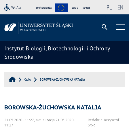
PL
EN
strefa projektów
poczta
kontakt
Instytut Biologii, Biotechnologii i Ochrony
Środowiska
Osoby
BOROWSKA-ŻUCHOWSKA NATALIA
BOROWSKA-ŻUCHOWSKA NATALIA
21.05.2020 - 11:27, aktualizacja 21.05.2020 -
Redakcja:
Krzysztof
11:27
Sitko