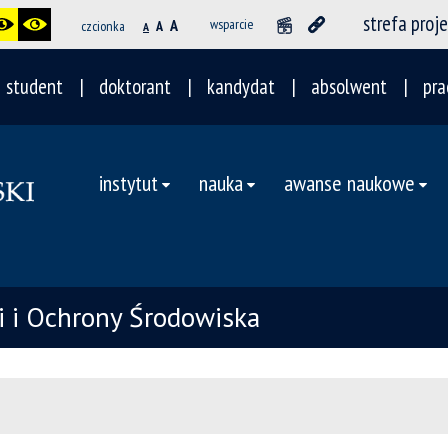
strefa proj
A
wsparcie
czcionka
A
A
student
doktorant
kandydat
absolwent
pra
instytut
nauka
awanse naukowe
ii i Ochrony Środowiska