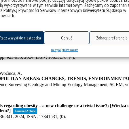
jscu możecie Państwo podjąć decyzję dotyczącą typów plików cookies, kt
dą wykorzystywane w tym serwisie internetowym. Zachęcamy do zapoznani
 z Polityką Prywatności Serwisów Internetowych Uniwersytetu Śląskiego w
towicach.
łącz wszystkie ciasteczka
Odrzuć
Zobacz preferencje
Polityka plików cookies