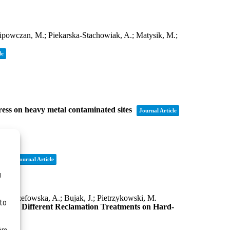
u
 to