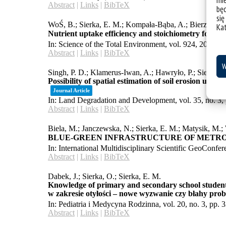
mie
bę
się
Ka
W