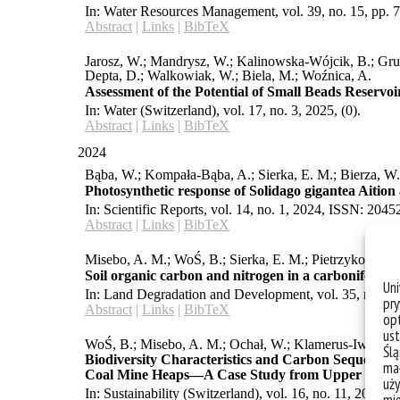
Un
pry
opt
ust
Ślą
mał
uży