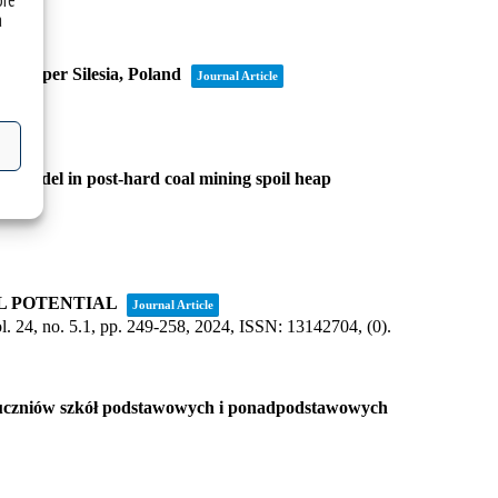
óre
a