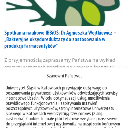
Spotkania naukowe IBBiOŚ: Dr Agnieszka Wojtkiewicz –
„Bakteryjne oksydoreduktazy do zastosowania w
produkcji farmaceutyków”
Z przyjemnością zapraszamy Państwa na wykład
otwarty w ramach spotkań naukowych Instytutu,
który odbędzie się 30 stycznia 2023 (poniedziałek) o
Szanowni Państwo,
godz. 10:00 w sali B-110 IBBiOŚ w budynku przy ul.
Uniwersytet Śląski w Katowicach przywiązuje dużą wagę do
Jagiellońskiej 28. Wykład zatytułowany „Bakteryjne
poszanowania prywatności użytkowników odwiedzających serwisy
oksydoreduktazy do zastosowania w produkcji
internetowe Uczelni. W celu optymalizacji usług, umożliwienia
farmaceutyków” wygłosi Pani Dr Agnieszka
prawidłowego funkcjonowania i zapisywania ustawień
poszczególnych użytkowników, strony internetowe Uniwersytetu
Wojtkiewicz (Instytut Katalizy i Fizykochemii
Śląskiego w Katowicach wykorzystują tzw. cookies (z ang.
Powierzchni im. Jerzego Habera Polskiej Akademii...
ciasteczka). Cookies to małe pliki tekstowe wysyłane przez serwis
do przeglądarki internetowej użytkownika na urządzeniu końcowym