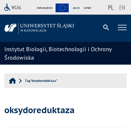
PL
EN
strefa projektów
poczta
kontakt
Instytut Biologii, Biotechnologii i Ochrony
Środowiska
Tag "oksydoreduktaza"
oksydoreduktaza