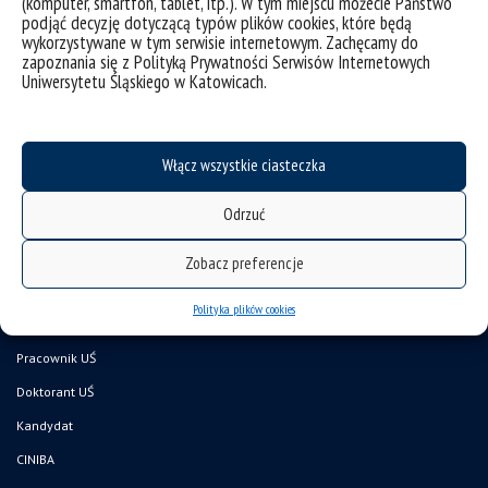
(komputer, smartfon, tablet, itp.). W tym miejscu możecie Państwo
kategorie:
aktualności
spotkania, wykłady
wydarzenia
podjąć decyzję dotyczącą typów plików cookies, które będą
tagi :
bakterie
chemia
farmacja
leki
oksydoreduktaza
spotkania naukowe ibbioś
wykorzystywane w tym serwisie internetowym. Zachęcamy do
zapoznania się z Polityką Prywatności Serwisów Internetowych
Uniwersytetu Śląskiego w Katowicach.
Włącz wszystkie ciasteczka
Odrzuć
deklaracja dostępności
Zobacz preferencje
mapa strony
Polityka plików cookies
Wydział Nauk Przyrodniczych
Pracownik UŚ
Doktorant UŚ
Kandydat
CINIBA