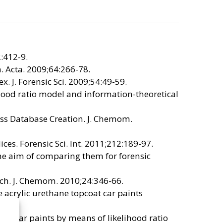
2:412-9.
m. Acta. 2009;64:266-78.
 J. Forensic Sci. 2009;54:49-59.
ihood ratio model and information-theoretical
ss Database Creation. J. Chemom.
ces. Forensic Sci. Int. 2011;212:189-97.
 the aim of comparing them for forensic
ach. J. Chemom. 2010;24:346-66.
e acrylic urethane topcoat car paints
of car paints by means of likelihood ratio