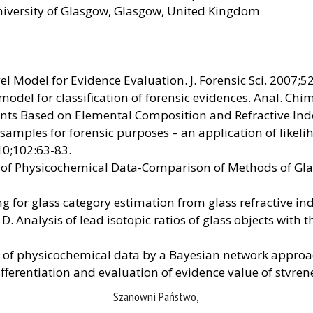
University of Glasgow, Glasgow, United Kingdom
l Model for Evidence Evaluation. J. Forensic Sci. 2007;5
model for classification of forensic evidences. Anal. Chi
nts Based on Elemental Composition and Refractive Index.
 samples for forensic purposes – an application of likel
10;102:63-83.
e of Physicochemical Data-Comparison of Methods of Gla
 for glass category estimation from glass refractive indi
. Analysis of lead isotopic ratios of glass objects with
ue of physicochemical data by a Bayesian network appro
ifferentiation and evaluation of evidence value of styren
hy. J. Chromatogr. A. 2008;1179:47-58.
Szanowni Państwo,
pretation of FTIR spectra of polymers and Raman spectra 