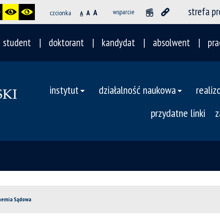
strefa p
A
wsparcie
czcionka
A
A
student
doktorant
kandydat
absolwent
pra
instytut
działalność naukowa
realiz
przydatne linki
z
hemia Sądowa