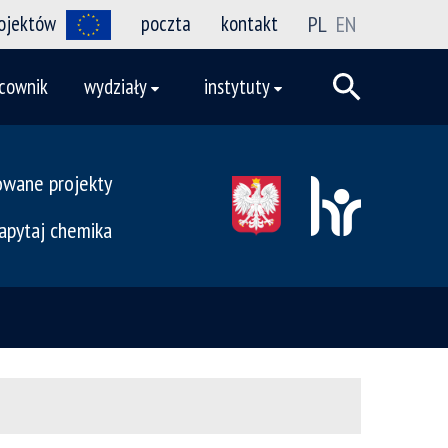
rojektów
poczta
kontakt
PL
EN
cownik
wydziały
instytuty
owane projekty
apytaj chemika