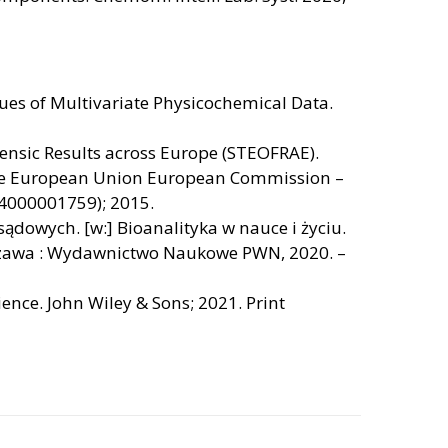
lues of Multivariate Physicochemical Data.
rensic Results across Europe (STEOFRAE).
 the European Union European Commission –
4000001759); 2015.
owych. [w:] Bioanalityka w nauce i życiu.
arszawa : Wydawnictwo Naukowe PWN, 2020. –
ence. John Wiley & Sons; 2021. Print