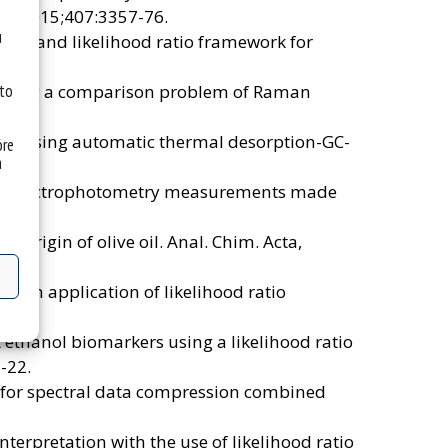
em. 2015;407:3357-76.
u
ics and likelihood ratio framework for
n solving a comparison problem of Raman
 to
fuel using automatic thermal desorption-GC-
óre
a
microspectrophotometry measurements made
 origin of olive oil. Anal. Chim. Acta,
m. An application of likelihood ratio
t ethanol biomarkers using a likelihood ratio
-22.
s for spectral data compression combined
nterpretation with the use of likelihood ratio