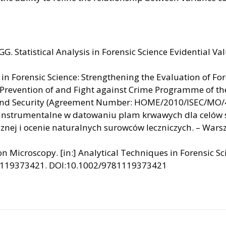
. Statistical Analysis in Forensic Science Evidential Va
 in Forensic Science: Strengthening the Evaluation of Fo
he Prevention of and Fight against Crime Programme of
m and Security (Agreement Number: HOME/2010/ISEC/MO/
nstrumentalne w datowaniu plam krwawych dla celów sąd
icznej i ocenie naturalnych surowców leczniczych. – W
n Microscopy. [in:] Analytical Techniques in Forensic Sci
1119373421. DOI:10.1002/9781119373421