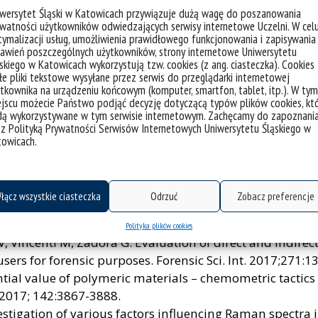
m for reducing data dimensionality. Anal. Bioanal. Ch
iwersytet Śląski w Katowicach przywiązuje dużą wagę do poszanowania
watności użytkowników odwiedzających serwisy internetowe Uczelni. W cel
halska A, Dean N. Hybrid approach combining chemometr
ymalizacji usług, umożliwienia prawidłowego funkcjonowania i zapisywania
a. Anal. Chim. Acta. 2016;931:34-46.
awień poszczególnych użytkowników, strony internetowe Uniwersytetu
Zadora G. Application of a likelihood ratio approach i
skiego w Katowicach wykorzystują tzw. cookies (z ang. ciasteczka). Cookies
e pliki tekstowe wysyłane przez serwis do przeglądarki internetowej
ints. J. Raman Spectr. 2015;46:772-83.
tkownika na urządzeniu końcowym (komputer, smartfon, tablet, itp.). W tym
 Differentiation between weathered kerosene and diesel 
jscu możecie Państwo podjąć decyzję dotyczącą typów plików cookies, kt
dą wykorzystywane w tym serwisie internetowym. Zachęcamy do zapoznani
roach. J. Separation Sci. 2005;28:1467-75.
 z Polityką Prywatności Serwisów Internetowych Uniwersytetu Śląskiego w
a BM, Ramos D, Parczewski A. The evidential value of 
towicach.
.
ood ratio model for the determination of the geographical
łącz wszystkie ciasteczka
Odrzuć
Zobacz preferencje
s D. Wine authenticity verification as a forensic proble
em. 2014;150:287-95.
Polityka plików cookies
V, Vincenti M, Zadora G. Evaluation of direct and indirec
sers for forensic purposes. Forensic Sci. Int. 2017;271:13
ntial value of polymeric materials – chemometric tactic
. 2017; 142:3867-3888.
estigation of various factors influencing Raman spectra i