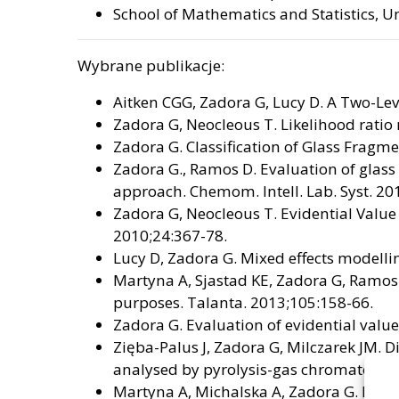
School of Mathematics and Statistics, 
Wybrane publikacje:
Aitken CGG, Zadora G, Lucy D. A Two-Leve
Zadora G, Neocleous T. Likelihood ratio 
Zadora G. Classification of Glass Fragme
Zadora G., Ramos D. Evaluation of glass
approach. Chemom. Intell. Lab. Syst. 20
Zadora G, Neocleous T. Evidential Valu
2010;24:367-78.
Lucy D, Zadora G. Mixed effects modelling
Martyna A, Sjastad KE, Zadora G, Ramos D
purposes. Talanta. 2013;105:158-66.
Zadora G. Evaluation of evidential val
Zięba-Palus J, Zadora G, Milczarek JM. D
analysed by pyrolysis-gas chromatograp
Martyna A, Michalska A, Zadora G. Inter