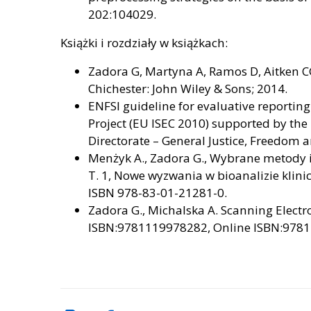
202:104029.
Książki i rozdziały w książkach:
Zadora G, Martyna A, Ramos D, Aitken CGG
Chichester: John Wiley & Sons; 2014.
ENFSI guideline for evaluative reporting
Project (EU ISEC 2010) supported by t
Directorate – General Justice, Freedo
Menżyk A., Zadora G., Wybrane metody i
T. 1, Nowe wyzwania w bioanalizie klin
ISBN 978-83-01-21281-0.
Zadora G., Michalska A. Scanning Electro
ISBN:9781119978282, Online ISBN:978