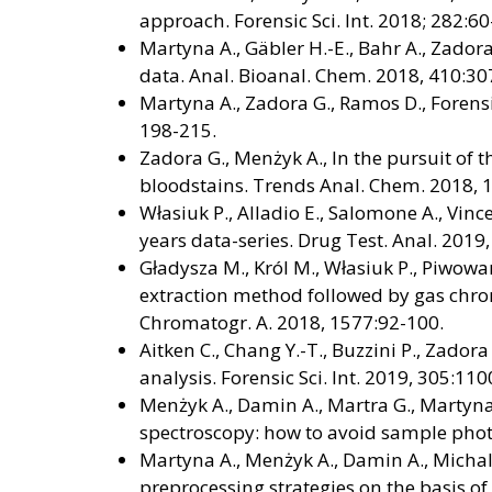
approach. Forensic Sci. Int. 2018; 282:60
Martyna A., Gäbler H.-E., Bahr A., Zador
data. Anal. Bioanal. Chem. 2018, 410:3
Martyna A., Zadora G., Ramos D., Forensi
198-215.
Zadora G., Menżyk A., In the pursuit of t
bloodstains. Trends Anal. Chem. 2018, 
Własiuk P., Alladio E., Salomone A., Vinc
years data-series. Drug Test. Anal. 2019,
Gładysza M., Król M., Własiuk P., Piwowa
extraction method followed by gas chro
Chromatogr. A. 2018, 1577:92-100.
Aitken C., Chang Y.-T., Buzzini P., Zado
analysis. Forensic Sci. Int. 2019, 305:110
Menżyk A., Damin A., Martra G., Martyna
spectroscopy: how to avoid sample pho
Martyna A., Menżyk A., Damin A., Michal
preprocessing strategies on the basis of