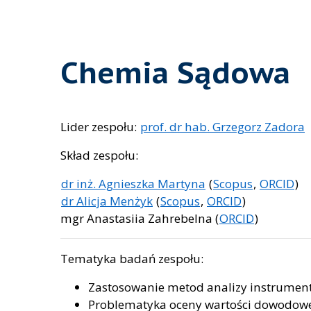
Chemia Sądowa
Lider zespołu:
prof. dr hab. Grzegorz Zadora
Skład zespołu:
dr inż. Agnieszka Martyna
(
Scopus
,
ORCID
)
dr Alicja Menżyk
(
Scopus
,
ORCID
)
mgr Anastasiia Zahrebelna (
ORCID
)
Tematyka badań zespołu:
Zastosowanie metod analizy instrument
Problematyka oceny wartości dowodowej