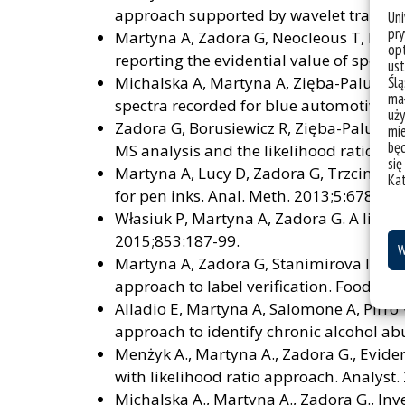
approach supported by wavelet transfor
Un
pry
Martyna A, Zadora G, Neocleous T, Mic
opt
reporting the evidential value of spectr
ust
Michalska A, Martyna A, Zięba-Palus J, 
Ślą
mał
spectra recorded for blue automotive pa
uży
Zadora G, Borusiewicz R, Zięba-Palus J.
mie
bę
MS analysis and the likelihood ratio app
się
Martyna A, Lucy D, Zadora G, Trzcinsk
Ka
for pen inks. Anal. Meth. 2013;5:6788-95
Własiuk P, Martyna A, Zadora G. A likelih
2015;853:187-99.
W
Martyna A, Zadora G, Stanimirova I, Ramo
approach to label verification. Food Ch
Alladio E, Martyna A, Salomone A, Pirro 
approach to identify chronic alcohol abu
Menżyk A., Martyna A., Zadora G., Evide
with likelihood ratio approach. Analyst
Michalska A., Martyna A., Zadora G., Inv