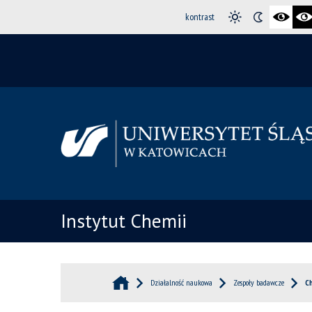
kontrast
Instytut Chemii
Działalność naukowa
Zespoły badawcze
C