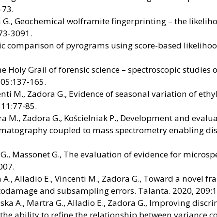
-73.
a G., Geochemical wolframite fingerprinting – the likelih
073-3091.
c comparison of pyrograms using score-based likelihood r
he Holy Grail of forensic science – spectroscopic studies 
105:137-165.
enti M., Zadora G., Evidence of seasonal variation of eth
 11:77-85.
ra M., Zadora G., Kościelniak P., Development and evalua
matography coupled to mass spectrometry enabling discri
ra G., Massonet G., The evaluation of evidence for micro
007.
 A., Alladio E., Vincenti M., Zadora G., Toward a novel
todamage and subsampling errors. Talanta. 2020, 209:
ska A., Martra G., Alladio E., Zadora G., Improving disc
 the ability to refine the relationship between variance 