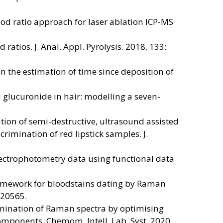
ood ratio approach for laser ablation ICP-MS
atios. J. Anal. Appl. Pyrolysis. 2018, 133:
on the estimation of time since deposition of
yl glucuronide in hair: modelling a seven-
tion of semi-destructive, ultrasound assisted
mination of red lipstick samples. J.
spectrophotometry data using functional data
 framework for bloodstains dating by Raman
120565.
rimination of Raman spectra by optimising
components. Chemom. Intell. Lab. Syst. 2020,