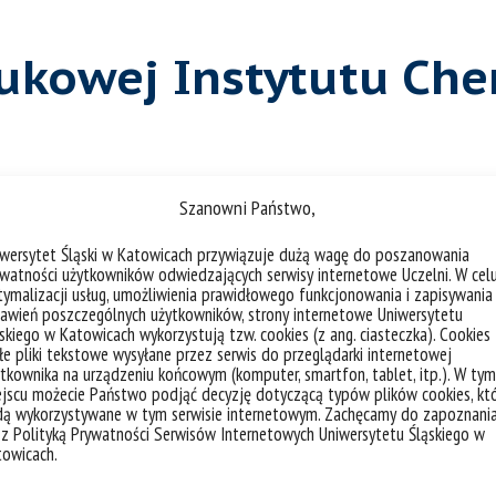
ukowej Instytutu Che
ia regulaminu obrad Rady Naukowej Instytutu Chemii
Szanowni Państwo,
iwersytet Śląski w Katowicach przywiązuje dużą wagę do poszanowania
watności użytkowników odwiedzających serwisy internetowe Uczelni. W cel
a regulaminu organizacji, funkcjonowania i finansowani
ymalizacji usług, umożliwienia prawidłowego funkcjonowania i zapisywania
awień poszczególnych użytkowników, strony internetowe Uniwersytetu
skiego w Katowicach wykorzystują tzw. cookies (z ang. ciasteczka). Cookies
e pliki tekstowe wysyłane przez serwis do przeglądarki internetowej
nia warunków uznania rozprawy doktorskiej za wyróżnia
tkownika na urządzeniu końcowym (komputer, smartfon, tablet, itp.). W tym
jscu możecie Państwo podjąć decyzję dotyczącą typów plików cookies, kt
dą wykorzystywane w tym serwisie internetowym. Zachęcamy do zapoznani
 z Polityką Prywatności Serwisów Internetowych Uniwersytetu Śląskiego w
towicach.