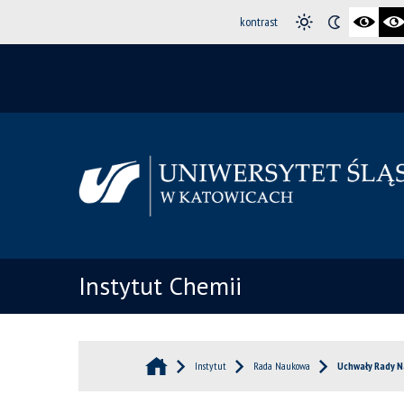
kontrast
Instytut Chemii
Instytut
Rada Naukowa
Uchwały Rady 