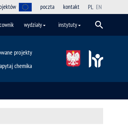
rojektów
poczta
kontakt
PL
EN
cownik
wydziały
instytuty
owane projekty
apytaj chemika