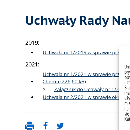
Uchwały Rady Na
2019:
Uchwała nr 1/2019 w sprawie przyjęc
2021:
Un
pry
Uchwała nr 1/2021 w sprawie przyjęci
opt
Chemii
ust
Ślą
Załącznik do Uchwały nr 1/2021
mał
Uchwała nr 2/2021 w sprawie określe
uży
mie
bę
się
Ka