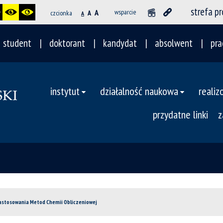
strefa p
A
wsparcie
czcionka
A
A
student
doktorant
kandydat
absolwent
pra
instytut
działalność naukowa
realiz
przydatne linki
z
astosowania Metod Chemii Obliczeniowej