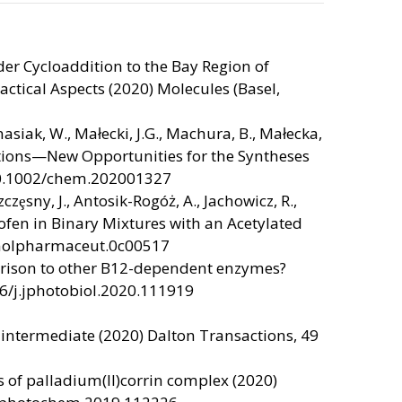
lder Cycloaddition to the Bay Region of
actical Aspects (2020) Molecules (Basel,
nasiak, W., Małecki, J.G., Machura, B., Małecka,
ditions—New Opportunities for the Syntheses
 10.1002/chem.202001327
zȩsny, J., Antosik-Rogóż, A., Jachowicz, R.,
rofen in Binary Mixtures with an Acetylated
s.molpharmaceut.0c00517
mparison to other B12-dependent enzymes?
16/j.jphotobiol.2020.111919
 intermediate (2020) Dalton Transactions, 49
s of palladium(II)corrin complex (2020)