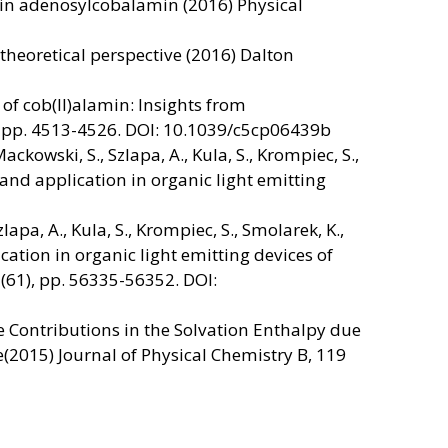
n in adenosylcobalamin (2016) Physical
 theoretical perspective (2016) Dalton
 of cob(II)alamin: Insights from
, pp. 4513-4526. DOI: 10.1039/c5cp06439b
ckowski, S., Szlapa, A., Kula, S., Krompiec, S.,
and application in organic light emitting
apa, A., Kula, S., Krompiec, S., Smolarek, K.,
cation in organic light emitting devices of
 (61), pp. 56335-56352. DOI:
ve Contributions in the Solvation Enthalpy due
e(2015) Journal of Physical Chemistry B, 119