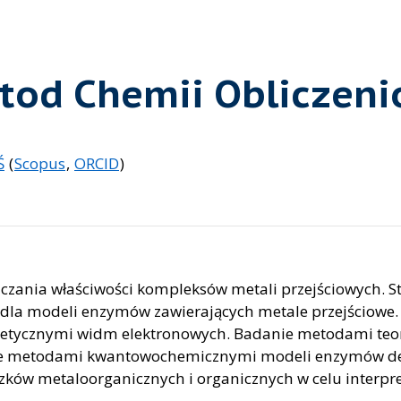
tod Chemii Obliczeni
Ś
(
Scopus
,
ORCID
)
zania właściwości kompleksów metali przejściowych. Str
dla modeli enzymów zawierających metale przejściowe. 
retycznymi widm elektronowych. Badanie metodami te
anie metodami kwantowochemicznymi modeli enzymów d
ków metaloorganicznych i organicznych w celu interpretac