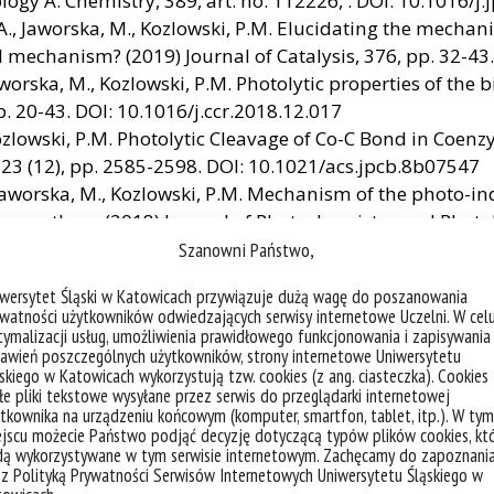
ogy A: Chemistry, 389, art. no. 112226, . DOI: 10.1016
 A., Jaworska, M., Kozlowski, P.M. Elucidating the mech
al mechanism? (2019) Journal of Catalysis, 376, pp. 32-43
worska, M., Kozlowski, P.M. Photolytic properties of the 
. 20-43. DOI: 10.1016/j.ccr.2018.12.017
 Kozlowski, P.M. Photolytic Cleavage of Co-C Bond in Co
 123 (12), pp. 2585-2598. DOI: 10.1021/acs.jpcb.8b07547
 Jaworska, M., Kozlowski, P.M. Mechanism of the photo-in
ynthase (2018) Journal of Photochemistry and Photobio
Szanowni Państwo,
., Krompiec, S., Lodowski, P., Chrobok, A., Godlewska, M., K
iwersytet Śląski w Katowicach przywiązuje dużą wagę do poszanowania
-Balcerzak, E., Machura, B. Experimental and computatio
watności użytkowników odwiedzających serwisy internetowe Uczelni. W cel
d 2,2′:6′,2″-terpyridine, 2,6-di(thiazol-2-yl)pyridine and
ymalizacji usług, umożliwienia prawidłowego funkcjonowania i zapisywania
awień poszczególnych użytkowników, strony internetowe Uniwersytetu
anometallic Chemistry, 32 (12), art. no. e4611, . DOI: 10
skiego w Katowicach wykorzystują tzw. cookies (z ang. ciasteczka). Cookies
ferman, D.L., Lodowski, P., Toda, M.J., Jaworska, M., Kozlows
e pliki tekstowe wysyłane przez serwis do przeglądarki internetowej
in Vitamin B12 Derivatives Hydroxocobalamin and Aquoc
tkownika na urządzeniu końcowym (komputer, smartfon, tablet, itp.). W tym
jscu możecie Państwo podjąć decyzję dotyczącą typów plików cookies, kt
OI: 10.1021/acs.jpca.8b06103
dą wykorzystywane w tym serwisie internetowym. Zachęcamy do zapoznani
Jaworska, M., Kozlowski, P.M. Mechanism of Light Induce
 z Polityką Prywatności Serwisów Internetowych Uniwersytetu Śląskiego w