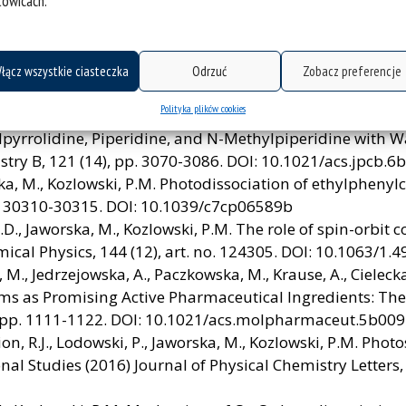
towicach.
2018) ACS Catalysis, 8 (8), pp. 7164-7178. DOI: 10.10
rska, M., Kozlowski, P.M. Photolytic Properties of Antivita
chem.8b00956
ka, M., Żur, L., Pisarski, W.A. Electronic spectra and fl
łącz wszystkie ciasteczka
Odrzuć
Zobacz preferencje
2018) Journal of Luminescence, 197, pp. 7-17. DOI: 10.1
Polityka plików cookies
I.T., Lodowski, P., Kowalska-Szojda, K., Łȩz̀niak, M., Almá
ylpyrrolidine, Piperidine, and N-Methylpiperidine with
istry B, 121 (14), pp. 3070-3086. DOI: 10.1021/acs.jpcb.
orska, M., Kozlowski, P.M. Photodissociation of ethylphen
p. 30310-30315. DOI: 10.1039/c7cp06589b
D., Jaworska, M., Kozlowski, P.M. The role of spin-orbit c
cal Physics, 144 (12), art. no. 124305. DOI: 10.1063/1.
M., Jedrzejowska, A., Paczkowska, M., Krause, A., Cielecka-
ms as Promising Active Pharmaceutical Ingredients: The
), pp. 1111-1122. DOI: 10.1021/acs.molpharmaceut.5b00
ension, R.J., Lodowski, P., Jaworska, M., Kozlowski, P.M. Ph
 Studies (2016) Journal of Physical Chemistry Letters, 7