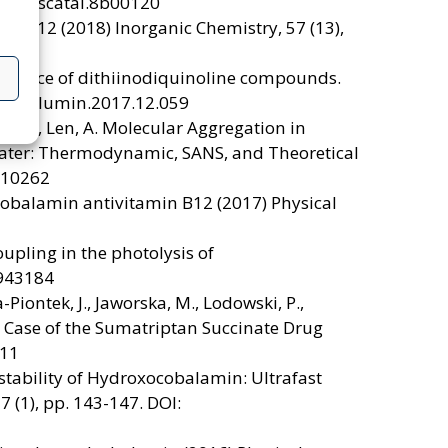
21/acscatal.8b00120
mins B12 (2018) Inorganic Chemistry, 57 (13),
uorescence of dithiinodiquinoline compounds.
016/j.jlumin.2017.12.059
sy, L., Len, A. Molecular Aggregation in
 Water: Thermodynamic, SANS, and Theoretical
6b10262
ylcobalamin antivitamin B12 (2017) Physical
oupling in the photolysis of
4943184
Piontek, J., Jaworska, M., Lodowski, P.,
 Case of the Sumatriptan Succinate Drug
911
otostability of Hydroxocobalamin: Ultrafast
 (1), pp. 143-147. DOI: