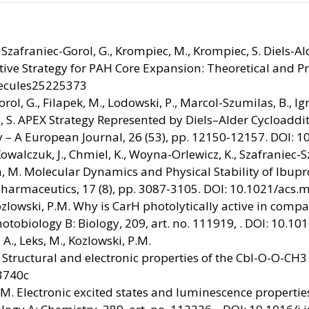
 Szafraniec-Gorol, G., Krompiec, M., Krompiec, S. Diels-A
ctive Strategy for PAH Core Expansion: Theoretical and Pr
olecules25225373
ol, G., Filapek, M., Lodowski, P., Marcol-Szumilas, B., Ig
ec, S. APEX Strategy Represented by Diels–Alder Cycload
y – A European Journal, 26 (53), pp. 12150-12157. DOI:
alczuk, J., Chmiel, K., Woyna-Orlewicz, K., Szafraniec-Szc
h, M. Molecular Dynamics and Physical Stability of Ibup
 Pharmaceutics, 17 (8), pp. 3087-3105. DOI: 10.1021/ac
Kozlowski, P.M. Why is CarH photolytically active in co
tobiology B: Biology, 209, art. no. 111919, . DOI: 10.10
A., Leks, M., Kozlowski, P.M.
Structural and electronic properties of the Cbl-O-O-CH3
03740c
 M. Electronic excited states and luminescence propertie