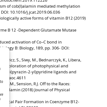
/j.jphotochem.2019.112226
anism of cob(I)alamin mediated methylation
. DOI: 10.1016/j.jcat.2019.06.036
biologically active forms of vitamin B12 (2019)
enzyme B 12 -Dependent Glutamate Mutase
duced activation of Co–C bond in
logy B: Biology, 189, pp. 306- DOI:
otowicz, S., Siwy, M., Bednarczyk, K., Libera,
nal exploration of photophysical and
u
 2,6-di(pyrazin-2-yl)pyridine ligands and
.1002/aoc.4611
 to
ki, P.M., Sension, R.J. Off to the Races:
obalamin (2018) Journal of Physical
óre
a
d Radical Pair Formation in Coenzyme B12-