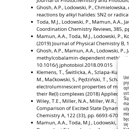
Journal of Photochemistry and Photobiol
Ghosh, A.P., Lodowski, P., Chmielowska,
reactions by alkyl halides: SN2 or radic
Toda, M.J., Lodowski, P., Mamun, A.A., Ja
Coordination Chemistry Reviews, 385, pp
Mamun, A.A., Toda, M.J., Lodowski, P.,
(2019) Journal of Physical Chemistry B,
Ghosh, A.P., Mamun, A.A., Lodowski, P.,
methylcobalamin-dependent methionine s
10.1016/j.jphotobiol.2018.09.015
Klemens, T., Świtlicka, A., Szlapa-Kula, A
Un
M., Maćkowski, S., Pędziński, T., Schab
pry
electroluminescent properties of modifie
opt
ust
their Re(I) complexes (2018) Applied Org
Ślą
Wiley, T.E., Miller, N.A., Miller, W.R., Sof
mał
Comparison of Excited State Dynamics 
uży
mie
Chemistry A, 122 (33), pp. 6693-6703. D
bę
Mamun, A.A., Toda, M.J., Lodowski, P., 
się