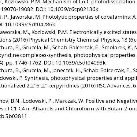
 M., Kozlowski, P.M. Mechanism of Co-C photodissociatio
p. 19070-19082. DOI: 10.1039/c6cp02136k
, P., Jaworska, M. Photolytic properties of cobalamins: A
OI: 10.1039/c5dt04286k
Jaworska, M., Kozlowski, P.M. Electronically excited states
ns (2016) Physical Chemistry Chemical Physics, 18 (6)
ura, B., Grucela, M., Schab-Balcerzak, E., Smolarek, K., Ma
rpyridine complexes-synthesis, photophysical properties 
(4), pp. 1746-1762. DOI: 10.1039/c5dt04093k
ura, B., Grucela, M., Janeczek, H., Schab-Balcerzak, E., Szl
Lodowski, P. Synthesis, photophysical properties and appli
ionalized 2,2′:6′,2′′-terpyridines (2016) RSC Advances, 6
nov, B.N., Lodowski, P., Marczak, W. Positive and Negati
res of C1-C4 n -Alkanols and Chloroform with Butan-2-on
pcb.5b03811