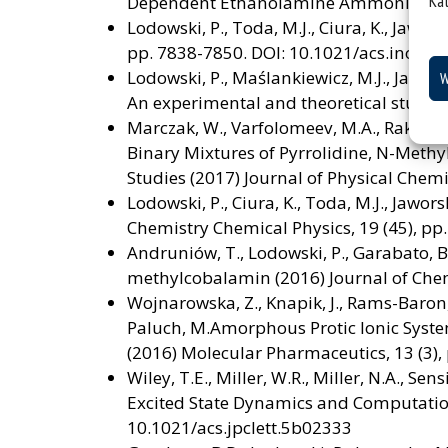
Ka
Dependent Ethanolamine Ammonia-Lyase (
Lodowski, P., Toda, M.J., Ciura, K., Jawo
pp. 7838-7850. DOI: 10.1021/acs.inorg
Lodowski, P., Maślankiewicz, M.J., Jawors
W
An experimental and theoretical study (
Marczak, W., Varfolomeev, M.A., Rakipov, 
Binary Mixtures of Pyrrolidine, N-Meth
Studies (2017) Journal of Physical Chem
Lodowski, P., Ciura, K., Toda, M.J., Jaw
Chemistry Chemical Physics, 19 (45), p
Andruniów, T., Lodowski, P., Garabato, B.
methylcobalamin (2016) Journal of Chemi
Wojnarowska, Z., Knapik, J., Rams-Baron, 
Paluch, M.Amorphous Protic Ionic Syste
(2016) Molecular Pharmaceutics, 13 (3
Wiley, T.E., Miller, W.R., Miller, N.A., S
Excited State Dynamics and Computational
10.1021/acs.jpclett.5b02333