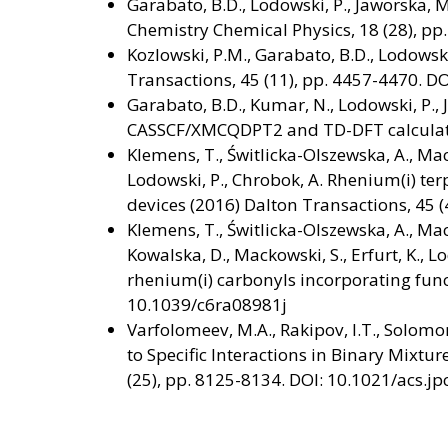
Garabato, B.D., Lodowski, P., Jaworska,
Chemistry Chemical Physics, 18 (28), p
Kozlowski, P.M., Garabato, B.D., Lodowski
Transactions, 45 (11), pp. 4457-4470. D
Garabato, B.D., Kumar, N., Lodowski, P., 
CASSCF/XMCQDPT2 and TD-DFT calculatio
Klemens, T., Świtlicka-Olszewska, A., Mach
Lodowski, P., Chrobok, A. Rhenium(i) te
devices (2016) Dalton Transactions, 45 
Klemens, T., Świtlicka-Olszewska, A., Mach
Kowalska, D., Mackowski, S., Erfurt, K., 
rhenium(i) carbonyls incorporating funct
10.1039/c6ra08981j
Varfolomeev, M.A., Rakipov, I.T., Solomo
to Specific Interactions in Binary Mixtu
(25), pp. 8125-8134. DOI: 10.1021/acs.j