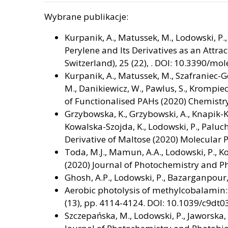
Wybrane publikacje:
Kurpanik, A., Matussek, M., Lodowski, P.,
Perylene and Its Derivatives as an Attra
Switzerland), 25 (22), . DOI: 10.3390/m
Kurpanik, A., Matussek, M., Szafraniec-Gor
M., Danikiewicz, W., Pawlus, S., Krompi
of Functionalised PAHs (2020) Chemistr
Grzybowska, K., Grzybowski, A., Knapik-Kow
Kowalska-Szojda, K., Lodowski, P., Paluc
Derivative of Maltose (2020) Molecular
Toda, M.J., Mamun, A.A., Lodowski, P., 
(2020) Journal of Photochemistry and Pho
Ghosh, A.P., Lodowski, P., Bazarganpour, 
Aerobic photolysis of methylcobalamin: 
(13), pp. 4114-4124. DOI: 10.1039/c9dt
Szczepańska, M., Lodowski, P., Jaworska,