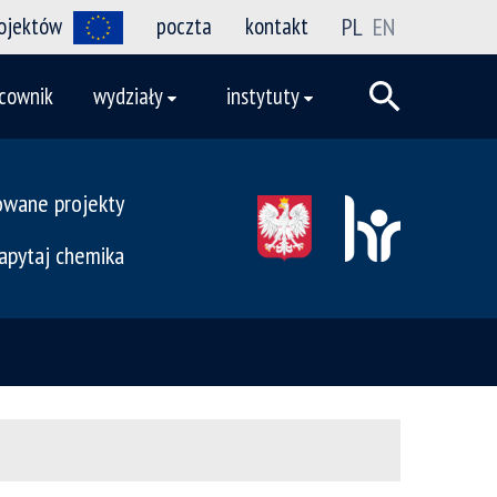
rojektów
poczta
kontakt
PL
EN
cownik
wydziały
instytuty
owane projekty
apytaj chemika