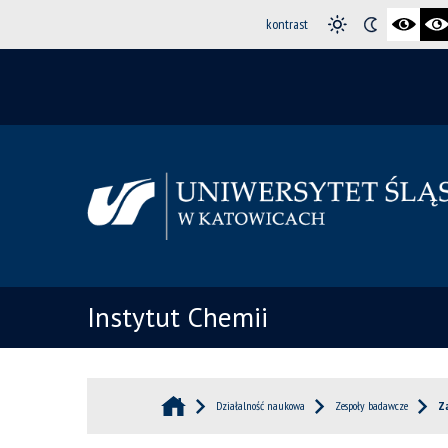
kontrast
Instytut Chemii
Działalność naukowa
Zespoły badawcze
Z