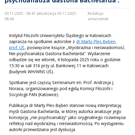
psychoanaliza Gastona Bachelarda”.
03.11.2025 - 08:47 aktualizacja 03.11.2025 -
Redakcja:
08:49
annarusinek
Instytut Filozofii Uniwersytetu Śląskiego w Katowicach
zaprasza na spotkanie autorskie z
dr Martą Ples-Bęben,
prof. UŚ
, poświęcone książce „Wyobraźnia i nieświadomość.
Nie-psychoanaliza Gastona Bachelarda”. Wydarzenie
odbędzie się we wtorek, 4 listopada 2025 roku o godzinie
15:30 w sali 316 przy ul. Bankowej 11 w Katowicach
(budynek WH/WNS UŚ).
Spotkanie jest częścią Seminarium im. Prof. Andrzeja J.
Norasa, organizowanego pod egidą Komisji Filozofii i
Socjologii PAN (Katowice).
Publikacja dr Marty Ples-Bęben stanowi nową interpretację
myśli Gastona Bachelarda, w której autorka analizuje jego
koncepcję „nie-psychoanalizy” jako oryginalnego rozwinięcia
refleksji nad wyobraźnią i nieświadomością. Po wystąpieniu
autorki przewidziana jest dyskusja.