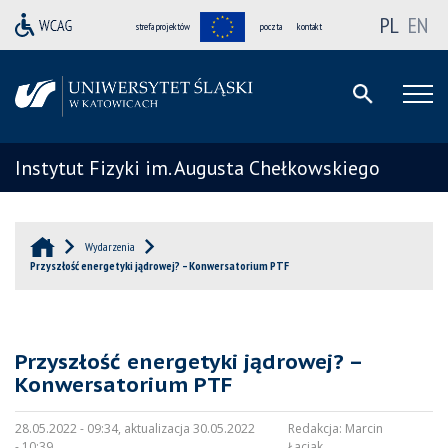
PL
EN
strefa projektów
poczta
kontakt
Instytut Fizyki im. Augusta Chełkowskiego
Wydarzenia
Przyszłość energetyki jądrowej? – Konwersatorium PTF
Przyszłość energetyki jądrowej? –
Konwersatorium PTF
28.05.2022 - 09:34, aktualizacja 30.05.2022
Redakcja:
Marcin
- 10:39
Łaciak