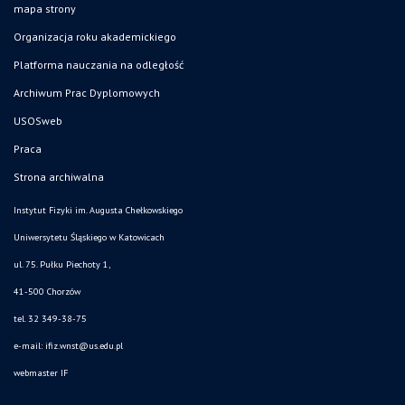
mapa strony
Organizacja roku akademickiego
Platforma nauczania na odległość
Archiwum Prac Dyplomowych
USOSweb
Praca
Strona archiwalna
Instytut Fizyki im. Augusta Chełkowskiego
Uniwersytetu Śląskiego w Katowicach
ul. 75. Pułku Piechoty 1,
41-500 Chorzów
tel. 32 349-38-75
e-mail:
ifiz.wnst@us.edu.pl
webmaster IF