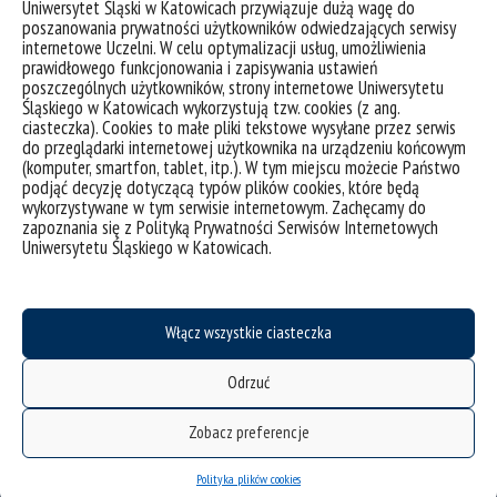
Uniwersytet Śląski w Katowicach przywiązuje dużą wagę do
Fizyki Dielektryków
poszanowania prywatności użytkowników odwiedzających serwisy
internetowe Uczelni. W celu optymalizacji usług, umożliwienia
dr hab. Małgorzata Jasiurkowska-Delaporte – Instytut Fizyki
prawidłowego funkcjonowania i zapisywania ustawień
Jądrowej im. Henryka Niewodniczańskiego Polskiej Akademii
poszczególnych użytkowników, strony internetowe Uniwersytetu
Nauk
Śląskiego w Katowicach wykorzystują tzw. cookies (z ang.
ciasteczka). Cookies to małe pliki tekstowe wysyłane przez serwis
dr hab. Marcin Kozanecki – Politechnika Łódzka; Wydział
do przeglądarki internetowej użytkownika na urządzeniu końcowym
Chemiczny; Katedra Fizyki Molekularnej
(komputer, smartfon, tablet, itp.). W tym miejscu możecie Państwo
podjąć decyzję dotyczącą typów plików cookies, które będą
Rozprawa doktorska wraz z recenzjami jest udostępniona w
wykorzystywane w tym serwisie internetowym. Zachęcamy do
Biuletynie Informacji Publicznej UŚ pod adresem
zapoznania się z Polityką Prywatności Serwisów Internetowych
https://bip.us.edu.pl/mgr-roksana-winkler
Uniwersytetu Śląskiego w Katowicach.
Włącz wszystkie ciasteczka
Odrzuć
Zobacz preferencje
Polityka plików cookies