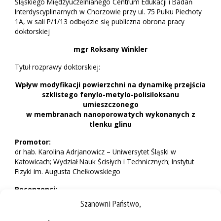
Śląskiego Międzyuczelnianego Centrum Edukacji i Badań
Interdyscyplinarnych w Chorzowie przy ul. 75 Pułku Piechoty
1A, w sali P/1/13 odbędzie się publiczna obrona pracy
doktorskiej
mgr Roksany Winkler
Tytuł rozprawy doktorskiej:
Wpływ modyfikacji powierzchni na dynamikę przejścia
szklistego fenylo-metylo-polisiloksanu
umieszczonego
w membranach nanoporowatych wykonanych z
tlenku glinu
Promotor:
dr hab. Karolina Adrjanowicz – Uniwersytet Śląski w
Katowicach; Wydział Nauk Ścisłych i Technicznych; Instytut
Fizyki im. Augusta Chełkowskiego
Recenzenci:
Szanowni Państwo,
prof. dr hab. Małgorzata Śliwińska-Bartkowiak – Uniwersytet
im. Adama Mickiewicza w Poznaniu; Wydział Fizyki; Zakład