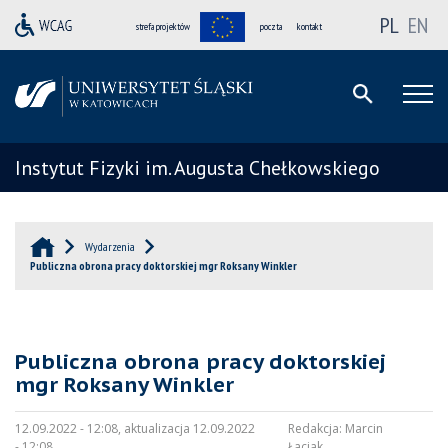
PL
EN
strefa projektów
poczta
kontakt
Instytut Fizyki im. Augusta Chełkowskiego
Wydarzenia
Publiczna obrona pracy doktorskiej mgr Roksany Winkler
Publiczna obrona pracy doktorskiej
mgr Roksany Winkler
12.09.2022 - 12:08, aktualizacja 12.09.2022
Redakcja:
Marcin
- 12:08
Łaciak