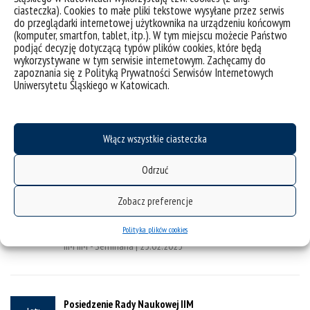
Posiedzenie Rady Naukowej IIM
ciasteczka). Cookies to małe pliki tekstowe wysyłane przez serwis
Marzec
25
do przeglądarki internetowej użytkownika na urządzeniu końcowym
Kampus Chorzowski Uniwersytetu Śląskiego w Katowicach
(komputer, smartfon, tablet, itp.). W tym miejscu możecie Państwo
IIM IIM - Posiedzenia Rady Naukowej |
25.03.2025
podjąć decyzję dotyczącą typów plików cookies, które będą
wykorzystywane w tym serwisie internetowym. Zachęcamy do
zapoznania się z Polityką Prywatności Serwisów Internetowych
Uniwersytetu Śląskiego w Katowicach.
Luty 2025
Włącz wszystkie ciasteczka
Odrzuć
Seminarium Instytutu Inżynierii Materiałowej – dr inż.
Luty
Karolina Kowalczyk-Skoczylas
25
Zobacz preferencje
Kampus Chorzowski Uniwersytetu Śląskiego w Katowicach,
aula P/0/05
Polityka plików cookies
IIM IIM - Seminaria |
25.02.2025
Posiedzenie Rady Naukowej IIM