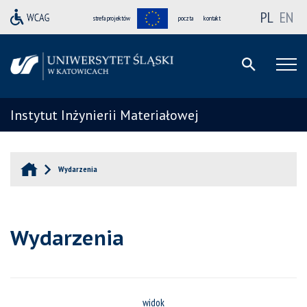
PL
EN
strefa projektów
poczta
kontakt
Instytut Inżynierii Materiałowej
Wydarzenia
Wydarzenia
widok