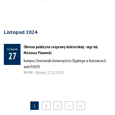
Listopad 2024
Obrona publiczna rozprawy doktorskiej – mgr inż.
Listopad
Mateusz Pławecki
27
Kampus Chorzowski Uniwersytetu Śląskiego w Katowicach,
aula P/0/05
IIM IIM - Obrony |
27.11.2024
1
2
3
>
>>