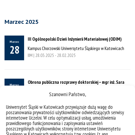
Marzec 2025
III Ogólnopolski Dzień Inżynierii Materiałowej (ODIM)
Marzec
28
Kampus Chorzowski Uniwersytetu Śląskiego w Katowicach
IIM |
28.03.2025
-
28.02.2025
Obrona publiczna rozprawy doktorskiej – mgr inż. Sara
Marzec
Kulik
27
Szanowni Państwo,
Kampus Chorzowski Uniwersytetu Śląskiego w Katowicach,
aula P/0/05
Uniwersytet Śląski w Katowicach przywiązuje dużą wagę do
poszanowania prywatności użytkowników odwiedzających serwisy
IIM IIM - Obrony |
27.03.2025
internetowe Uczelni. W celu optymalizacji usług, umożliwienia
prawidłowego funkcjonowania i zapisywania ustawień
poszczególnych użytkowników, strony internetowe Uniwersytetu
Śląskiego w Katowicach wykorzystują tzw. cookies (z ang.