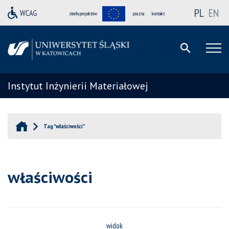
PL
EN
strefa projektów
poczta
kontakt
Instytut Inżynierii Materiałowej
Tag "właściwości"
właściwości
widok