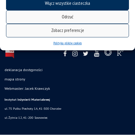
Włącz wszystkie ciasteczka
tagi :
obróbka cieplna
stopy magnezu
struktura
tytan i jego stopy
właściwości
Odrzuć
Zobacz preferencje
Polityka plików cookies
deklaracja dostępności
mapa strony
Webmaster: Jacek Krawczyk
Instytut Inżynierii Materiałowej
ul. 75 Pułku Piechoty 1A, 41-500 Chorzów
ul. Żytnia 12, 41-200 Sosnowiec