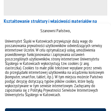
Kształtowanie struktury i właściwości materiałów na
bazie tytanu i magnezu dla potrzeb inżynierii technicznej
Szanowni Państwo,
i medycyny
Uniwersytet Śląski w Katowicach przywiązuje dużą wagę do
Opis tematuSkład zespołuOpis tematu Lider: dr inż.
poszanowania prywatności użytkowników odwiedzających serwisy
internetowe Uczelni. W celu optymalizacji usług, umożliwienia
Krzysztof Aniołek Tytan i jego stopy ze względu na
prawidłowego funkcjonowania i zapisywania ustawień
ponadprzeciętne właściwości użytkowe należą do
poszczególnych użytkowników, strony internetowe Uniwersytetu
grupy materiałów metalicznych szeroko
Śląskiego w Katowicach wykorzystują tzw. cookies (z ang.
ciasteczka). Cookies to małe pliki tekstowe wysyłane przez serwis
stosowanych w inżynierii technicznej oraz
do przeglądarki internetowej użytkownika na urządzeniu końcowym
medycynie. Materiały te cechują się dużą
(komputer, smartfon, tablet, itp.). W tym miejscu możecie Państwo
podjąć decyzję dotyczącą typów plików cookies, które będą
odpornością korozyjną, niską gęstością oraz wysoką
wykorzystywane w tym serwisie internetowym. Zachęcamy do
wytrzymałością mechaniczną. Oprócz
zapoznania się z Polityką Prywatności Serwisów Internetowych
niepodważalnych zalet materiały te jednak
Uniwersytetu Śląskiego w Katowicach.
posiadają słabe właściwości tribologiczne, co...
kategorie:
tematy badawcze