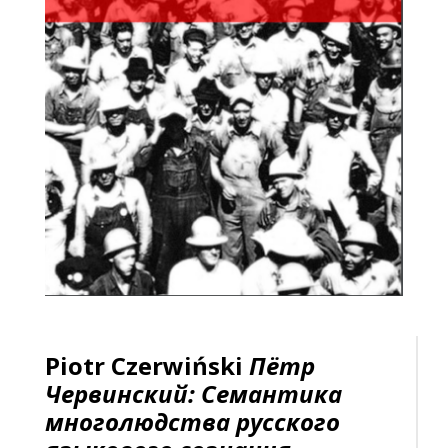
Piotr Czerwiński
Пётр
Червинский: Семантика
многолюдства русского