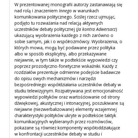
W prezentowanej monografii autorzy zastanawiają się
nad rolą i znaczeniem
Innego
w warunkach
komunikowania politycznego. Ściślej rzecz ujmując,
podjęto tu rozważania nad relacją aktywnych
uczestników debaty politycznej (
Ja kontra Adwersarz
)
ukazującą wyobrażenia każdego z nich zarówno o
sobie samym, jak i o współrozmówcy. Wyobrażenia, o
których mowa, mogą być podawane przez polityka
albo w sposób eksplicytny, albo przekazywane
niejawnie, w tym także w podtekście wypowiedzi czy
poprzez prozodyczno-fonetyczne wskaźniki. Każdy z
rozdziałów prezentuje odmienne podejście badawcze
do opisu owych mechanizmów i narzędzi
bezpośredniego współdziałania uczestników debaty w
studiu telewizyjnym. Rozpatrywana jest emocjonalność
wypowiedzi polityków oraz wartościowanie od strony
dźwiękowej, akustycznej i intonacyjnej, poszukiwane są
niejawne (niezwerbalizowane) elementy wzajemnej
charakterystyki polityków ukryte w podtekście taktyk
komunikacyjnych wybieranych przez rozmówców,
pokazane są również komponenty współoddziałujące
w konfrontacji uczestników debaty w studiu i