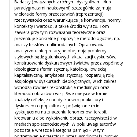
Badaczy (związanych z różnymi dyscyplinami i/lub
paradygmatami naukowymi) szczególnie zajmują
wielorakie formy przedstawień (reprezentacji)
rzeczywistości oraz warunkujące je konwencje, normy,
konteksty i wartości, a także środki wyrazu. Tom
zawiera przy tym rozważania teoretyczne oraz
prezentuje konkretne propozycje metodologiczne, np.
analizy tekstów multimodalnych. Opracowania
analityczno-interpretacyjne obejmują problemy
stylowych bądź gatunkowych aktualizacji dyskursów,
konstruowania dyskursowych światów przez wspólnoty
ideologiczne (feministyczną, katolicką, łowiecką,
kapitalistyczną, antykapitalistyczną), rozpatrują rolę
aksjologii w dyskursach ideologicznych, w ich zakres
wchodzą również rekonstrukcje medialnych oraz
literackich obrazów i wizji. Swe miejsce w tomie
znalazły refleksje nad dyskursem popkultury i
dyskursem o popkulturze, poświęcone m.in.
zyskującemu na znaczeniu fenomenowi terapii,
kreowaniu albo wykpiwaniu obrazu rzeczywistości w
mediach społecznościowych. W polu uwagi autorów
pozostaje wreszcie kategoria pamięci – w tym
portretowanie przeszłości przez wspólnoty kulturowo-