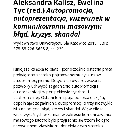
Aleksandra Kalisz, Ewelina
Tyc (red.)
Autopromocja,
autoprezentacja, wizerunek w
komunikowaniu masowym:
błąd, kryzys, skandal
Wydawnictwo Uniwersytetu Ślą Katowice 2019. ISBN:
978-83-226-3668-8, ss. 220.
Niniejsza książka to piąta i jednocześnie ostatnia praca
poświęcona szeroko pojmowanemu dyskursowi
autopromocyjnemu. Dotychczasowe rozważania
pozwoliły uchwycić zagadnienie autopromocji i
autoprezentacji w perspektywie synchro- i
diachronicznej. Ostatni tom spaja pozostałe części,
dopełniając zagadnienie autopromocji o trzy niezwykle
istotne pojęcia: błąd, kryzys i skandal. W świetle tak
wielu wyraźnych przemian w zakresie komunikowania
masowego istotne było przyjrzenie się trzem kolejno
przywołanym zjawiskom, dopełniającym szeroko