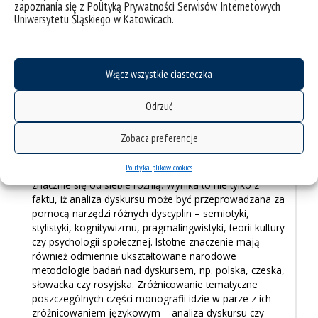
zapoznania się z Polityką Prywatności Serwisów Internetowych
ISBN: 978-83-226-3767-8, ss. 270.
Uniwersytetu Śląskiego w Katowicach.
Jest to trzecia, po
Odmianach i stylach współczesnego
Włącz wszystkie ciasteczka
języka polskiego i rosyjskiego
oraz
Dyskursie w aspekcie
porównawczym
, monografia poświęcona zagadnieniom
dyskursu, gatunku i stylu.
Odrzuć
Zadaniem niniejszej monografii jest przedstawienie
Zobacz preferencje
współczesnych badań na dyskursem publicznym z
perspektywy lingwistycznej. Choć wszyscy jej autorzy
Polityka plików cookies
są językoznawcami, to jednak poszczególne analizy
znacznie się od siebie różnią. Wynika to nie tylko z
faktu, iż analiza dyskursu może być przeprowadzana za
pomocą narzędzi różnych dyscyplin – semiotyki,
stylistyki, kognitywizmu, pragmalingwistyki, teorii kultury
czy psychologii społecznej. Istotne znaczenie mają
również odmiennie ukształtowane narodowe
metodologie badań nad dyskursem, np. polska, czeska,
słowacka czy rosyjska. Zróżnicowanie tematyczne
poszczególnych części monografii idzie w parze z ich
zróżnicowaniem językowym – analiza dyskursu czy