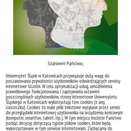
Szanowni Państwo,
Uniwersytet Śląski w Katowicach przywiązuje dużą wagę do
poszanowania prywatności użytkowników odwiedzających serwisy
internetowe Uczelni. W celu optymalizacji usług, umożliwienia
prawidłowego funkcjonowania i zapisywania ustawień
Andrzej Charciarek, Anna
poszczególnych użytkowników, strony internetowe Uniwersytetu
Zych (red.),
Gatunki i style
Śląskiego w Katowicach wykorzystują tzw. cookies (z ang.
ciasteczka). Cookies to małe pliki tekstowe wysyłane przez serwis
dyskursu publicznego w ujęciu
do przeglądarki internetowej użytkownika na urządzeniu końcowym
(komputer, smartfon, tablet, itp.). W tym miejscu możecie Państwo
konfrontatywnym
podjąć decyzję dotyczącą typów plików cookies, które będą
wykorzystywane w tym serwisie internetowym. Zachęcamy do
Wydawnictwo Uniwersytetu Śląskiego. Katowice 2019.