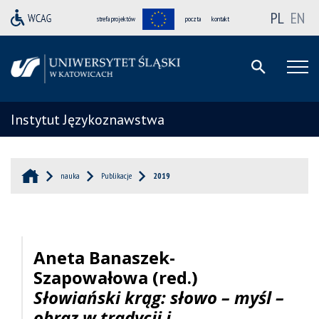
PL
EN
strefa projektów
poczta
kontakt
Instytut Językoznawstwa
nauka
Publikacje
2019
Aneta Banaszek-
Szapowałowa (red.)
Słowiański krąg: słowo – myśl –
obraz w tradycji i