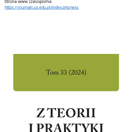
Strona www czasopisma:
https://journals.us.edu.pl/index.php/wss