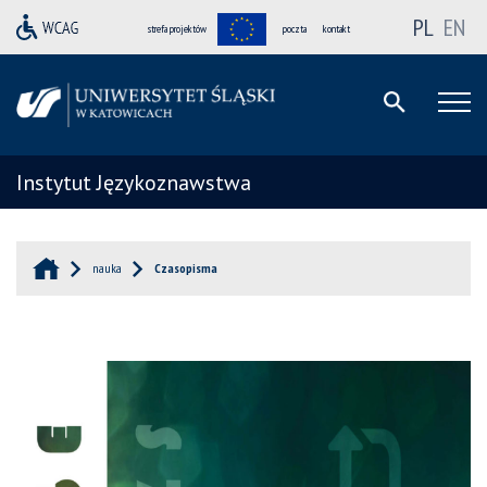
PL
EN
strefa projektów
poczta
kontakt
Instytut Językoznawstwa
nauka
Czasopisma