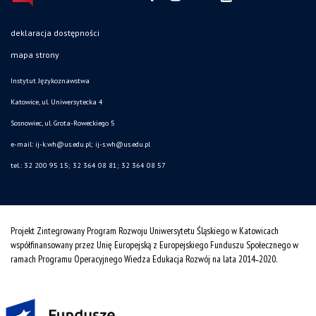
deklaracja dostępności
mapa strony
Instytut Językoznawstwa
Katowice, ul. Uniwersytecka 4
Sosnowiec, ul. Grota-Roweckiego 5
e-mail: ij-k.wh@us.edu.pl; ij-s.wh@us.edu.pl
tel.: 32 200 95 15; 32 364 08 81; 32 364 08 57
Projekt Zintegrowany Program Rozwoju Uniwersytetu Śląskiego w Katowicach
współfinansowany przez Unię Europejską z Europejskiego Funduszu Społecznego w
ramach Programu Operacyjnego Wiedza Edukacja Rozwój na lata 2014˗2020.