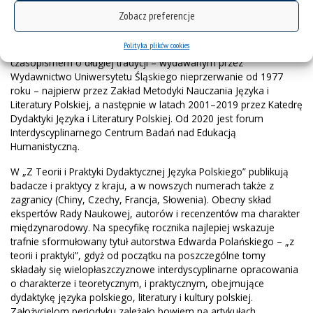
Polskiego
Zobacz preferencje
Polityka plików cookies
Rocznik „Z Teorii i Praktyki Dydaktycznej Języka Polskiego” jest
czasopismem o długiej tradycji – wydawanym przez
Wydawnictwo Uniwersytetu Śląskiego nieprzerwanie od 1977
roku – najpierw przez Zakład Metodyki Nauczania Języka i
Literatury Polskiej, a następnie w latach 2001–2019 przez Katedrę
Dydaktyki Języka i Literatury Polskiej. Od 2020 jest forum
Interdyscyplinarnego Centrum Badań nad Edukacją
Humanistyczną.
W „Z Teorii i Praktyki Dydaktycznej Języka Polskiego” publikują
badacze i praktycy z kraju, a w nowszych numerach także z
zagranicy (Chiny, Czechy, Francja, Słowenia). Obecny skład
ekspertów Rady Naukowej, autorów i recenzentów ma charakter
międzynarodowy. Na specyfikę rocznika najlepiej wskazuje
trafnie sformułowany tytuł autorstwa Edwarda Polańskiego – „z
teorii i praktyki”, gdyż od początku na poszczególne tomy
składały się wielopłaszczyznowe interdyscyplinarne opracowania
o charakterze i teoretycznym, i praktycznym, obejmujące
dydaktykę języka polskiego, literatury i kultury polskiej.
Założycielom periodyku zależało bowiem na artykułach