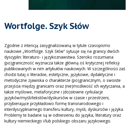
Wortfolge. Szyk Słów
Zgodnie z intencją zasygnalizowaną w tytule czasopismo
naukowe „Wortfolge. Szyk Słów” sytuuje się na granicy dwóch
dyscyplin: literaturo- i językoznawstwa. Szeroko rozumiana
(po)graniczność wyznacza także główną oś krytycznej refleksji
publikowanych w nim artykułów naukowych. W szczególności zaś
chodzi tutaj o literackie, estetyczne, językowe, dydaktyczne i
metodyczne zjawiska o charakterze (po)granicznym, o swoiste
przejścia między granicami oraz (nie)możliwość ich wytyczania, a
także myślowe, metaforyczne i (do)słowne cyrkulacje
języków/myśli/tekstów/dyskursów w czasie i przestrzeni,
przybierające przykładowo formę transnarodowego i
interdyscyplinarnego transferu kultury, myśli, dyskursów i języka.
Problemy te badane są w odniesieniu do języka, literatury oraz
kultury niemieckiego i/lub polskiego obszaru językowego.