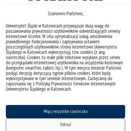
Szanowni Państwo,
Uniwersytet Śląski w Katowicach przywiązuje dużą wagę do
poszanowania prywatności użytkowników odwiedzających serwisy
internetowe Uczelni. W celu optymalizacji usług, umożliwienia
prawidłowego funkcjonowania i zapisywania ustawień
poszczególnych użytkowników, strony internetowe Uniwersytetu
Śląskiego w Katowicach wykorzystują tzw. cookies (z ang.
ciasteczka). Cookies to małe pliki tekstowe wysyłane przez serwis
do przeglądarki internetowej użytkownika na urządzeniu końcowym
(komputer, smartfon, tablet, itp.). W tym miejscu możecie Państwo
podjąć decyzję dotyczącą typów plików cookies, które będą
wykorzystywane w tym serwisie internetowym. Zachęcamy do
zapoznania się z Polityką Prywatności Serwisów Internetowych
Uniwersytetu Śląskiego w Katowicach.
Z Teorii i Praktyki
Włącz wszystkie ciasteczka
Dydaktycznej Języka
Odrzuć