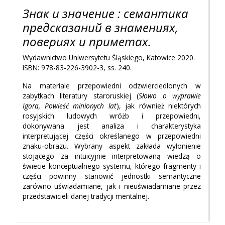
Знак и значение : семантика
предсказаний в знамениях,
повериях и приметах.
Wydawnictwo Uniwersytetu Śląskiego, Katowice 2020.
ISBN: 978-83-226-3902-3, ss. 240.
Na materiale przepowiedni odzwierciedlonych w
zabytkach literatury staroruskiej (
Słowo o wyprawie
Igora, Powieść minionych lat
), jak również niektórych
rosyjskich ludowych wróżb i przepowiedni,
dokonywana jest analiza i charakterystyka
interpretującej części określanego w przepowiedni
znaku-obrazu. Wybrany aspekt zakłada wyłonienie
stojącego za intuicyjnie interpretowaną wiedzą o
świecie konceptualnego systemu, którego fragmenty i
części powinny stanowić jednostki semantyczne
zarówno uświadamiane, jak i nieuświadamiane przez
przedstawicieli danej tradycji mentalnej.