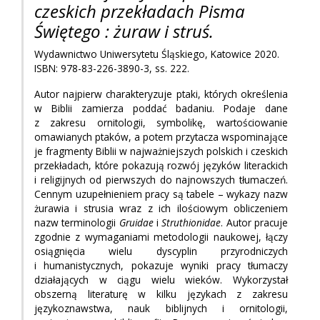
czeskich przekładach Pisma
Świętego : żuraw i struś.
Wydawnictwo Uniwersytetu Śląskiego, Katowice 2020.
ISBN: 978-83-226-3890-3, ss. 222.
Autor najpierw charakteryzuje ptaki, których określenia
w Biblii zamierza poddać badaniu. Podaje dane
z zakresu ornitologii, symbolikę, wartościowanie
omawianych ptaków, a potem przytacza wspominające
je fragmenty Biblii w najważniejszych polskich i czeskich
przekładach, które pokazują rozwój języków literackich
i religijnych od pierwszych do najnowszych tłumaczeń.
Cennym uzupełnieniem pracy są tabele – wykazy nazw
żurawia i strusia wraz z ich ilościowym obliczeniem
nazw terminologii
Gruidae
i
Struthionidae
. Autor pracuje
zgodnie z wymaganiami metodologii naukowej, łączy
osiągnięcia wielu dyscyplin przyrodniczych
i humanistycznych, pokazuje wyniki pracy tłumaczy
działających w ciągu wielu wieków. Wykorzystał
obszerną literaturę w kilku językach z zakresu
językoznawstwa, nauk biblijnych i ornitologii,