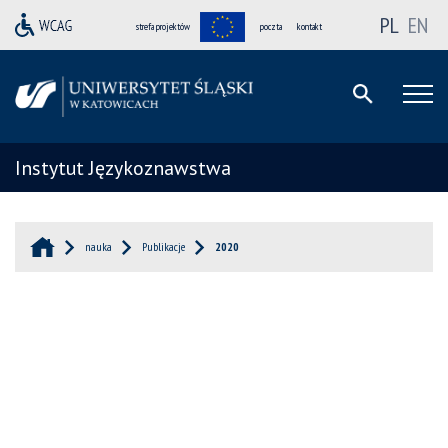
PL
EN
strefa projektów
poczta
kontakt
Instytut Językoznawstwa
nauka
Publikacje
2020