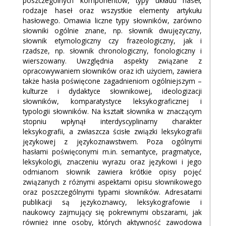
poszczególnych komponentów, typy układu haseł,
rodzaje haseł oraz wszystkie elementy artykułu
hasłowego. Omawia liczne typy słowników, zarówno
słowniki ogólnie znane, np. słownik dwujęzyczny,
słownik etymologiczny czy frazeologiczny, jak i
rzadsze, np. słownik chronologiczny, fonologiczny i
wierszowany. Uwzględnia aspekty związane z
opracowywaniem słowników oraz ich użyciem, zawiera
także hasła poświęcone zagadnieniom ogólniejszym –
kulturze i dydaktyce słownikowej, ideologizacji
słowników, komparatystyce leksykograficznej i
typologii słowników. Na kształt słownika w znaczącym
stopniu wpłynął interdyscyplinarny charakter
leksykografii, a zwłaszcza ścisłe związki leksykografii
językowej z językoznawstwem. Poza ogólnymi
hasłami poświęconymi m.in. semantyce, pragmatyce,
leksykologii, znaczeniu wyrazu oraz językowi i jego
odmianom słownik zawiera krótkie opisy pojęć
związanych z różnymi aspektami opisu słownikowego
oraz poszczególnymi typami słowników. Adresatami
publikacji są językoznawcy, leksykografowie i
naukowcy zajmujący się pokrewnymi obszarami, jak
również inne osoby, których aktywność zawodowa