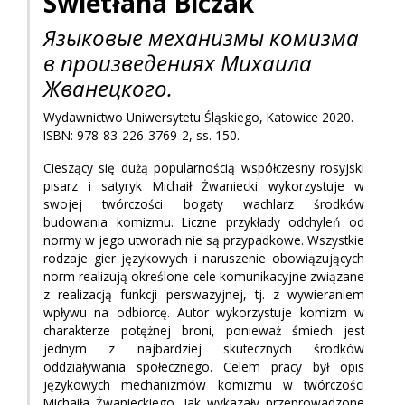
Swietłana
Biczak
Языковые механизмы комизма
в произведениях Михаила
Жванецкого.
Wydawnictwo Uniwersytetu Śląskiego, Katowice 2020.
ISBN: 978-83-226-3769-2, ss. 150.
Cieszący się dużą popularnością współczesny rosyjski
pisarz i satyryk Michaił Żwaniecki wykorzystuje w
swojej twórczości bogaty wachlarz środków
budowania komizmu. Liczne przykłady odchyleń od
normy w jego utworach nie są przypadkowe. Wszystkie
rodzaje gier językowych i naruszenie obowiązujących
norm realizują określone cele komunikacyjne związane
z realizacją funkcji perswazyjnej, tj. z wywieraniem
wpływu na odbiorcę. Autor wykorzystuje komizm w
charakterze potężnej broni, ponieważ śmiech jest
jednym z najbardziej skutecznych środków
oddziaływania społecznego. Celem pracy był opis
językowych mechanizmów komizmu w twórczości
Michaiła Żwanieckiego. Jak wykazały przeprowadzone