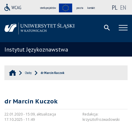
PL
EN
strefa projektów
poczta
kontakt
Instytut Językoznawstwa
Osoby
dr Marcin Kuczok
dr Marcin Kuczok
22.01.2020 - 15:09, aktualizacja
Redakcja:
17.10.2025 - 11:49
krzysztofrozwadowski