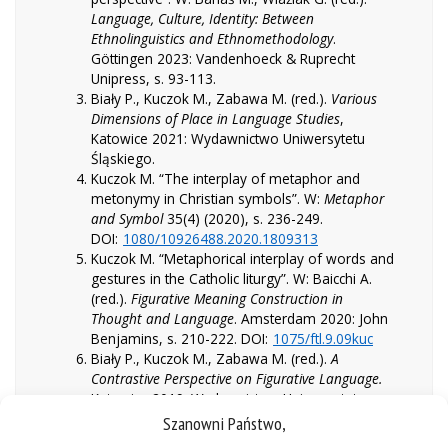
Language, Culture, Identity: Between
Ethnolinguistics and Ethnomethodology
.
Göttingen 2023: Vandenhoeck & Ruprecht
Unipress, s. 93-113.
Biały P., Kuczok M., Zabawa M. (red.).
Various
Dimensions of Place in Language Studies
,
Katowice 2021: Wydawnictwo Uniwersytetu
Śląskiego.
Kuczok M. “The interplay of metaphor and
metonymy in Christian symbols”. W:
Metaphor
and Symbol
35(4) (2020), s. 236-249.
DOI:
1080/10926488.2020.1809313
Kuczok M. “Metaphorical interplay of words and
gestures in the Catholic liturgy”. W: Baicchi A.
(red.).
Figurative Meaning Construction in
Thought and Language
. Amsterdam 2020: John
Benjamins, s. 210-222. DOI:
1075/ftl.9.09kuc
Biały P., Kuczok M., Zabawa M. (red.).
A
Contrastive Perspective on Figurative Language.
Katowice 2019: Wydawnictwo Uniwersytetu
Śląskiego.
Szanowni Państwo,
Cetnarowska B., Kuczok M., Zabawa M. (red.).