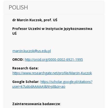
POLISH
dr Marcin Kuczok, prof. UŚ
Profesor Uczelni w Instytucie Językoznawstwa
UŚ
marcin.kuczok@us.edu.pl
ORCID:
http://orcid.org/0000-0002-6921-1995
Research Gate:
https://www.researchgate.net/profile/Marcin-Kuczok
Google Scholar:
https://scholar.google.pl/citations?
user=k7udodAAAAAJ&hl=pl&oi=ao
Zainteresowania badawcze
: