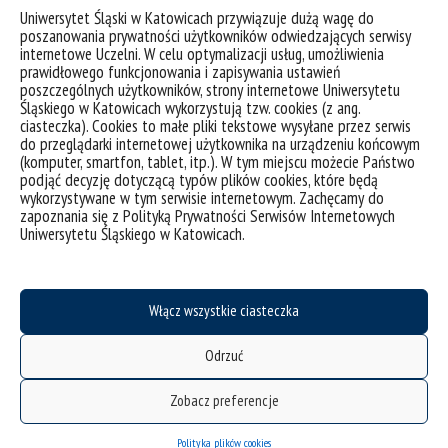
Various Dimensions of Contrastive Studies
.
Uniwersytet Śląski w Katowicach przywiązuje dużą wagę do
Katowice 2016: Wydawnictwo Uniwersytetu
poszanowania prywatności użytkowników odwiedzających serwisy
Śląskiego.
internetowe Uczelni. W celu optymalizacji usług, umożliwienia
prawidłowego funkcjonowania i zapisywania ustawień
Kuczok M. “Metaphorical conceptualizations of
poszczególnych użytkowników, strony internetowe Uniwersytetu
death and dying in American English and Polish:
Śląskiego w Katowicach wykorzystują tzw. cookies (z ang.
a corpus-based contrastive study”. W:
Linguistica
ciasteczka). Cookies to małe pliki tekstowe wysyłane przez serwis
Silesiana
37 (2016), s. 125-142.
do przeglądarki internetowej użytkownika na urządzeniu końcowym
Kuczok M. “The interplay of metaphor and
(komputer, smartfon, tablet, itp.). W tym miejscu możecie Państwo
metonymy in English noun+noun compounds”.
podjąć decyzję dotyczącą typów plików cookies, które będą
W: Drożdż G. (red.).
Studies in Lexicogrammar:
wykorzystywane w tym serwisie internetowym. Zachęcamy do
Theory and Applications
. Amsterdam 2016: John
zapoznania się z Polityką Prywatności Serwisów Internetowych
Benjamins, s. 193-210.
Uniwersytetu Śląskiego w Katowicach.
DOI:
http://dx.doi.org/10.1075/hcp.54.10kuc
Kuczok M.
The Conceptualisation of the Christian
Life in John Henry Newman’s Parochial and Plain
Włącz wszystkie ciasteczka
Sermons
. Newcastle upon Tyne 2014:
Cambridge Scholars Publishing.
Odrzuć
Zobacz preferencje
Stypendia i granty:
Kierownik projektu “
Kazania parafialne
Johna
Polityka plików cookies