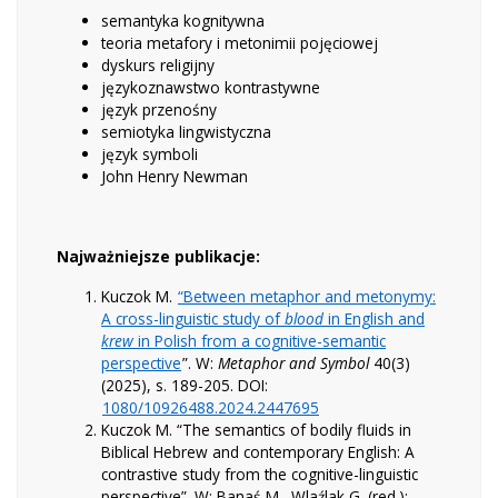
semantyka kognitywna
teoria metafory i metonimii pojęciowej
dyskurs religijny
językoznawstwo kontrastywne
język przenośny
semiotyka lingwistyczna
język symboli
John Henry Newman
Najważniejsze publikacje:
Kuczok M.
“Between metaphor and metonymy:
A cross-linguistic study of
b
lood
in English and
k
rew
in Polish from a cognitive-semantic
perspective
”. W:
Metaphor and Symbol
40(3)
(2025), s. 189-205. DOI:
1080/10926488.2024.2447695
Kuczok M. “The semantics of bodily fluids in
Biblical Hebrew and contemporary English: A
contrastive study from the cognitive-linguistic
perspective”. W: Banaś M., Wlaźlak G. (red.):