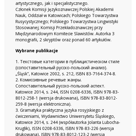
artystycznego, jak i specjalistycznego.
Członek Komisji Językoznawczej Polskiej Akademii
Nauk, Oddział w Katowicach; Polskiego Towarzystwa
Rusycystycznego; Polskiego Towarzystwa Lingwistyki
Stosowanej; Komisji Przekładoznawczej przy
Międzynarodowym Komitecie Slawistów. Autorka 3
monografii, 2 skryptów oraz ponad 60 artykułów.
Wybrane publikacje
1. Текстовые категории в публицистическом стиле
(сопоставительный русско-польский анализ).
„Śląsk”, Katowice 2002, s. 212, ISBN 83-7164-374-8.
2. Комиссивные речевые жанры.
Сопоставительный русско-польский аспект.
Katowice 2014, s. 244, ISSN 0208-6336, ISBN 978-83-
8012-258-1 (wersja drukowana), ISBN 978-83-8012-
259-8 (wersja elektroniczna).
3. Gramatyka praktyczna języka rosyjskiego z
ćwiczeniami, Wydawnictwo Uniwersytetu Śląskiego,
Katowice 2014, s. 244 (współautorka Jolanta Lubocha-
Kruglik), ISSN 0208-6336, ISBN 978-83-226 (wersja
drukowana), ISBN 978-83-8012-123-2 (wersja