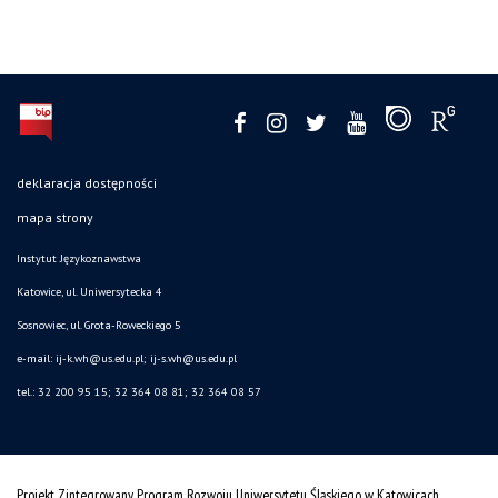
deklaracja dostępności
mapa strony
Instytut Językoznawstwa
Katowice, ul. Uniwersytecka 4
Sosnowiec, ul. Grota-Roweckiego 5
e-mail: ij-k.wh@us.edu.pl; ij-s.wh@us.edu.pl
tel.: 32 200 95 15; 32 364 08 81; 32 364 08 57
Projekt Zintegrowany Program Rozwoju Uniwersytetu Śląskiego w Katowicach