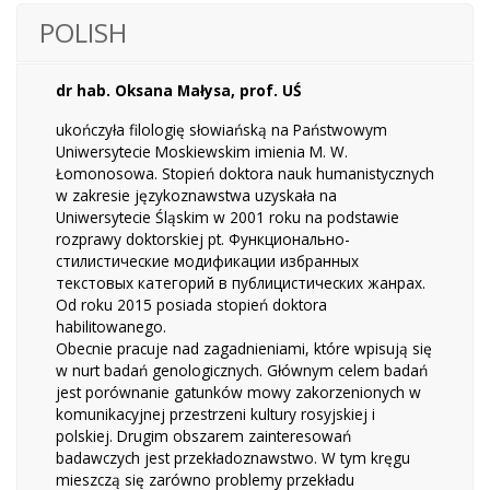
POLISH
dr hab. Oksana Małysa, prof. UŚ
ukończyła filologię słowiańską na Państwowym
Uniwersytecie Moskiewskim imienia M. W.
Łomonosowa. Stopień doktora nauk humanistycznych
w zakresie językoznawstwa uzyskała na
Uniwersytecie Śląskim w 2001 roku na podstawie
rozprawy doktorskiej pt. Функционально-
стилистические модификации избранных
текстовых категорий в публицистических жанрах.
Od roku 2015 posiada stopień doktora
habilitowanego.
Obecnie pracuje nad zagadnieniami, które wpisują się
w nurt badań genologicznych. Głównym celem badań
jest porównanie gatunków mowy zakorzenionych w
komunikacyjnej przestrzeni kultury rosyjskiej i
polskiej. Drugim obszarem zainteresowań
badawczych jest przekładoznawstwo. W tym kręgu
mieszczą się zarówno problemy przekładu