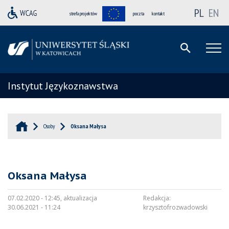
PL
EN
strefa projektów
poczta
kontakt
Instytut Językoznawstwa
Osoby
Oksana Małysa
Oksana Małysa
07.02.2020 - 12:45, aktualizacja
Redakcja:
30.06.2021 - 11:24
krzysztofrozwadowski