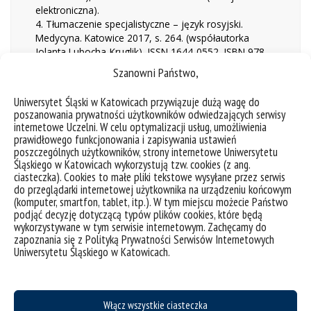
elektroniczna).
4. Tłumaczenie specjalistyczne – język rosyjski.
Medycyna. Katowice 2017, s. 264. (współautorka
Jolanta Lubocha-Kruglik), ISSN 1644-0552, ISBN 978-
83-8012-974-0 (wersja drukowana)ISBN 978-83-
Szanowni Państwo,
8012-975-7 (wersja elektroniczna)
5. Potyczki z przekładem, czyli Akunin po polsku. [W]:
Uniwersytet Śląski w Katowicach przywiązuje dużą wagę do
Kultura popularna a przekład. Red. P. Fast. Śląsk,
poszanowania prywatności użytkowników odwiedzających serwisy
Katowice 2005, s. 91–102. (współautor Jolanta
internetowe Uczelni. W celu optymalizacji usług, umożliwienia
Lubocha-Kruglik), ISBN 83-7164-442-6, ISSN 1501-
prawidłowego funkcjonowania i zapisywania ustawień
3296.
poszczególnych użytkowników, strony internetowe Uniwersytetu
6. Эмотивное пространство избранных рассказов
Śląskiego w Katowicach wykorzystują tzw. cookies (z ang.
ciasteczka). Cookies to małe pliki tekstowe wysyłane przez serwis
Анатолия Кима. [W]: Szkoła moskiewska w literaturze
do przeglądarki internetowej użytkownika na urządzeniu końcowym
rosyjskiej. Red. P. Fast, K. Jastrzębska przy współpracy
(komputer, smartfon, tablet, itp.). W tym miejscu możecie Państwo
A. Mrózek. Częstochowa 2007, s. 135–144, ISBN 83-
podjąć decyzję dotyczącą typów plików cookies, które będą
921963-6-8.
wykorzystywane w tym serwisie internetowym. Zachęcamy do
7. Прецедентные имена в аспекте
zapoznania się z Polityką Prywatności Serwisów Internetowych
художественного перевода. [W]: Przestrzenie
Uniwersytetu Śląskiego w Katowicach.
przekładu 2, red. J. Lubocha-Kruglik, O. Małysa.
Katowice 2017, s. 41–52, ISSN 0208-6336, ISBN 978-
83-226-3127-0 (wersja drukowana) ISBN 978-83-226-
3128-7
Włącz wszystkie ciasteczka