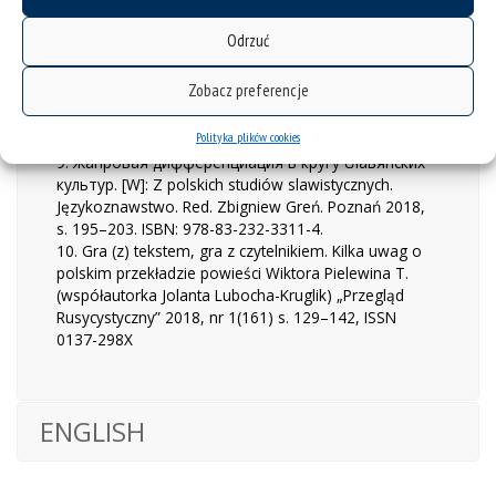
(wersja elektroniczna).
8. Обещания, клятвы и присяги в контексте
Odrzuć
ритуала (на материале русских и польских
текстов) Экология родного языка и культуры.
Zobacz preferencje
Выпуск 2, red. И.З. Белобровцева. Москва,
„ФЛИНТА”, „Наука”, s. 88–97, ISBN 978-5-9765-3285-
Polityka plików cookies
4 („ФЛИНТА”), 978-5-02-039359-2 („Наука”)
9. Жанровая дифференциация в кругу славянских
культур. [W]: Z polskich studiów slawistycznych.
Językoznawstwo. Red. Zbigniew Greń. Poznań 2018,
s. 195–203. ISBN: 978-83-232-3311-4.
10. Gra (z) tekstem, gra z czytelnikiem. Kilka uwag o
polskim przekładzie powieści Wiktora Pielewina T.
(współautorka Jolanta Lubocha-Kruglik) „Przegląd
Rusycystyczny” 2018, nr 1(161) s. 129–142, ISSN
0137-298X
ENGLISH