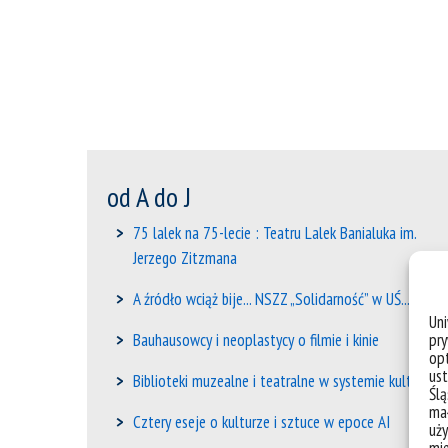
od A do J
75 lalek na 75-lecie : Teatru Lalek Banialuka im.
Jerzego Zitzmana
A źródło wciąż bije... NSZZ „Solidarność” w UŚ...
Un
Bauhausowcy i neoplastycy o filmie i kinie
pry
opt
ust
Biblioteki muzealne i teatralne w systemie kultury
Ślą
mał
Cztery eseje o kulturze i sztuce w epoce AI
uży