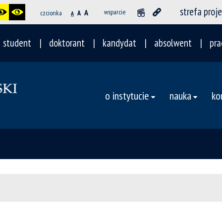
strefa proj
A
wsparcie
czcionka
A
A
student
doktorant
kandydat
absolwent
pra
o instytucie
nauka
ko