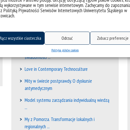
jscu możecie Państwo podjąć decyzję dotyczącą typów plików cookies, kt
dą wykorzystywane w tym serwisie internetowym. Zachęcamy do zapoznani
La paz como tarea. Narrativas y prácticas ...
 z Polityką Prywatności Serwisów Internetowych Uniwersytetu Śląskiego w
towicach.
Legendy Ajnów z czwartej ręki
Lekcja odpowiedzialności z Janem Józefem
Szczepańskim
łącz wszystkie ciasteczka
Odrzuć
Zobacz preferencje
Literatura ze stanowiska potrzeb życia. O
Polityka plików cookies
świadomości ...
Love in Contemporary Technoculture
Mity w świecie postprawdy. O dyskursie
antymedycznym
Model systemu zarządzania indywidualną wiedzą
...
My z Pomorza. Transformacje lokalnych i
regionalnych ...