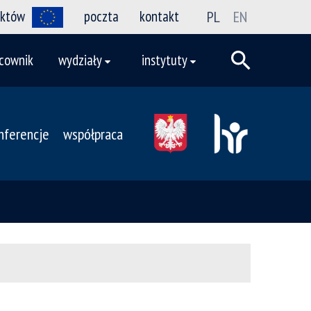
ektów
poczta
kontakt
PL
EN
cownik
wydziały
instytuty
nferencje
współpraca