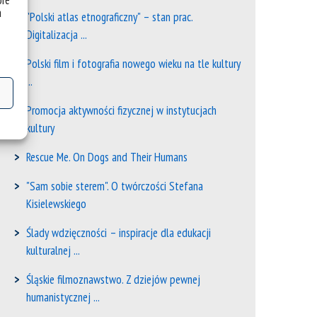
óre
a
"Polski atlas etnograficzny" – stan prac.
Digitalizacja ...
Polski film i fotografia nowego wieku na tle kultury
...
Promocja aktywności fizycznej w instytucjach
kultury
Rescue Me. On Dogs and Their Humans
"Sam sobie sterem". O twórczości Stefana
Kisielewskiego
Ślady wdzięczności – inspiracje dla edukacji
kulturalnej ...
Śląskie filmoznawstwo. Z dziejów pewnej
humanistycznej ...