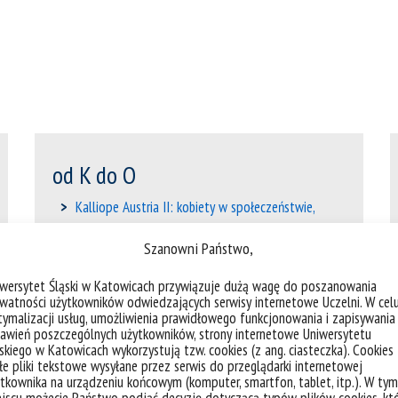
od K do O
Kalliope Austria II: kobiety w społeczeństwie,
kulturze i ...
Szanowni Państwo,
Komentarze do Polskiego Atlasu Etnograficznego.
iwersytet Śląski w Katowicach przywiązuje dużą wagę do poszanowania
Tom X
watności użytkowników odwiedzających serwisy internetowe Uczelni. W cel
ymalizacji usług, umożliwienia prawidłowego funkcjonowania i zapisywania
Konstelacje i korespondencje. Sztuka jako medium
awień poszczególnych użytkowników, strony internetowe Uniwersytetu
...
skiego w Katowicach wykorzystują tzw. cookies (z ang. ciasteczka). Cookies
e pliki tekstowe wysyłane przez serwis do przeglądarki internetowej
tkownika na urządzeniu końcowym (komputer, smartfon, tablet, itp.). W tym
Kryzysy, media i emocje. Modelowanie nastrojów ...