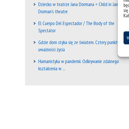
mie
Dziecko w teatrze Jana Dormana = Child in Jan
bę
się
Dorman's theatre
Ka
El Cuerpo Del Espectador / The Body of the
Spectator
W
Gdzie dom styka się ze światem. Cztery punkty
uważności życia
Humanistyka w pandemii. Odkrywanie zdalnego
kształcenia w ...