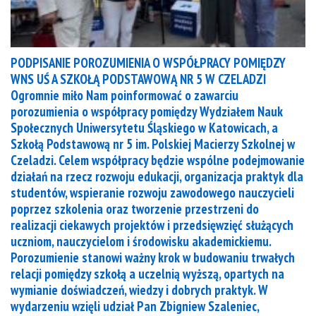
PODPISANIE POROZUMIENIA O WSPÓŁPRACY POMIĘDZY
WNS UŚ A SZKOŁĄ PODSTAWOWĄ NR 5 W CZELADZI
Ogromnie miło Nam poinformować o zawarciu
porozumienia o współpracy pomiędzy Wydziałem Nauk
Społecznych Uniwersytetu Śląskiego w Katowicach, a
Szkołą Podstawową nr 5 im. Polskiej Macierzy Szkolnej w
Czeladzi. Celem współpracy będzie wspólne podejmowanie
działań na rzecz rozwoju edukacji, organizacja praktyk dla
studentów, wspieranie rozwoju zawodowego nauczycieli
poprzez szkolenia oraz tworzenie przestrzeni do
realizacji ciekawych projektów i przedsięwzięć służących
uczniom, nauczycielom i środowisku akademickiemu.
Porozumienie stanowi ważny krok w budowaniu trwałych
relacji pomiędzy szkołą a uczelnią wyższą, opartych na
wymianie doświadczeń, wiedzy i dobrych praktyk. W
wydarzeniu wzięli udział Pan Zbigniew Szaleniec,