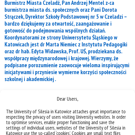
Burmistrz Miasta Czeladź, Pan Andrzej Mentel z-ca
burmistrza miasta ds. społecznych oraz Pani Dorota
Strączek, Dyrektor Szkoły Podstawowej nr 5 w Czeladzi –
bardzo dziękujemy za otwartość, zaangażowanie i
gotowość do podejmowania wspólnych działań.
Koordynatorami ze strony Uniwersytetu Śląskiego w
Katowicach jest dr Marta Niemiec z Instytutu Pedagogiki
oraz dr hab. Edyta Widawska, Prof. UŚ, prodziekana ds.
współpracy międzynarodowej i krajowej. Wierzymy, że
podpisane porozumienie zaowocuje wieloma inspirującymi
inicjatywami i przyniesie wymierne korzyści społeczności
szkolnej i akademickiej .
Sorry, this entry is only available in Polish.
Dear Users,
categories:
The University of Silesia in Katowice attaches great importance to
respecting the privacy of users visiting University websites. In order
to optimise services, enable proper functioning and save the
settings of individual users, websites of the University of Silesia in
Katowice use the so-called ‘cookies’. Cookies are small text files