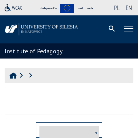
PL
EN
strefa projektów
mail
contact
Institute of Pedagogy