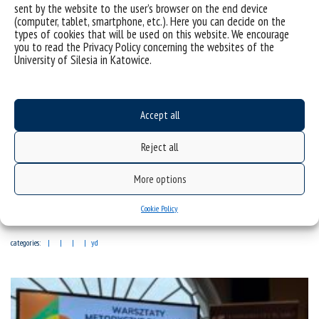
sent by the website to the user’s browser on the end device
(computer, tablet, smartphone, etc.). Here you can decide on the
types of cookies that will be used on this website. We encourage
you to read the Privacy Policy concerning the websites of the
University of Silesia in Katowice.
Accept all
Reject all
(Polski) III Seminarium Naukowe Instytutu Pedagogiki
Uniwersytetu Śląskiego w Katowicach
More options
Cookie Policy
Sorry, this entry is only available in Polish.
categories:
yd