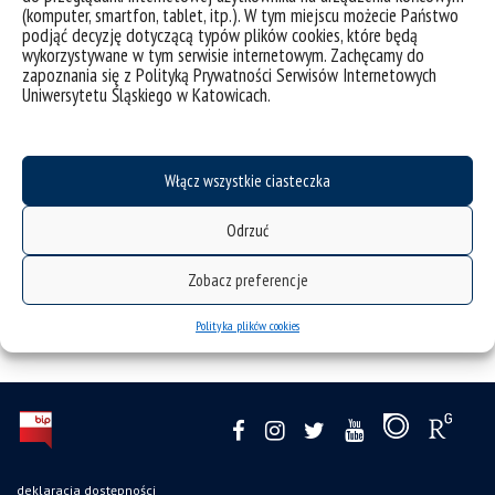
[1]
W. Korzeniowska, A. Mitas, A. Murzyn, U. Szuścik (red.),
(komputer, smartfon, tablet, itp.). W tym miejscu możecie Państwo
Tradycje kształcenia nauczycieli na Śląsku Cieszyńskim. Studia,
podjąć decyzję dotyczącą typów plików cookies, które będą
rozprawy, przyczynki, Wyd. Uniwersytetu Śląskiego, Katowice
wykorzystywane w tym serwisie internetowym. Zachęcamy do
2009
zapoznania się z Polityką Prywatności Serwisów Internetowych
Uniwersytetu Śląskiego w Katowicach.
[2]
Red. S. Juszczyk: Historia, instytucjonalizacja i perspektywy
kształcenia nauczycieli na Śląsku. Jubileusz 80-lecia. Wyd. Katedra
Pedagogiki Wczesnoszkolnej i Pedagogiki Mediów Uniwersytetu
Śląskiego w Katowicach, Katowice 2010, s. 10.
Włącz wszystkie ciasteczka
Odrzuć
Zobacz preferencje
Polityka plików cookies
deklaracja dostępności