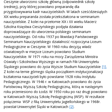
Cieszynie utworzono szkołę główną (odpowiednik szkoły
średniej), przy której powołano preparandę dla
przygotowywania kadr nauczycielskich. W latach sześćdziesiątych
XIX wieku preparanda została przekształcona w seminarium
nauczycielskie. Z kolei na przełomie XIX i XX wieku Macierz
Szkolna Księstwa Cieszyńskiego podjęła działania
doprowadzające do utworzenia polskiego seminarium
nauczycielskiego. Od roku 1937 po likwidacji Państwowego
Seminarium Nauczycielskiego działalność rozpoczyna Liceum
Pedagogiczne w Cieszynie. W 1960 roku decyzją władz
oświatowych w miejsce Liceum powołano Studium
Nauczycielskie. W 1971 roku na mocy Zarządzenia Ministra
Oświaty i Szkolnictwa Wyższego w ramach Filii Uniwersytetu
Śląskiego powołano do życia Wyższe Studium Nauczycielskie
[1].
Z kolei na ternie górnego śląska początkiem instytucjonalizacji
kształcenia nauczycieli było powstanie 1928 roku Instytutu
Pedagogicznego. W 1946 r. w Katowicach powołano do życia
Państwową Wyższą Szkołę Pedagogiczną, którą w następnym
roku przeniesiono do Łodzi. W 1950 roku po raz drugi powołano
w Katowicach Wyższą Szkołę Pedagogiczną (WSP). W rezultacie
połączenia WSP z filią Uniwersytetu Jagiellońskiego w 1968r.
powstał Uniwersytet Śląski w Katowicach
[2]
.