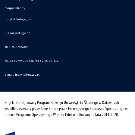
mapa strony
Instytut Pedagogiki
ul. Grażyńskiego 53
40-126 Katowice
tel. 32 35 99 709 tel./fax 32 35 99 811
e-mail: ipe.wns
@us.edu.pl
Projekt Zintegrowany Program Rozwoju Uniwersytetu Śląskiego w Katowicach
współfinansowany przez Unię Europejską z Europejskiego Funduszu Społecznego w
ramach Programu Operacyjnego Wiedza Edukacja Rozwój na lata 2014˗2020.