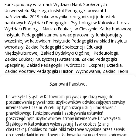
Funkcjonujący w ramach Wydziału Nauk Społecznych
Uniwersytetu Śląskiego Instytut Pedagogiki powstał 1
października 2019 roku w wyniku reorganizacji jednostek
naukowych Wydziału Pedagogiki i Psychologii w Katowicach oraz
Wydziału Etnologii i Nauk o Edukacji w Cieszynie. Kadrę badawczą
Instytutu Pedagogiki stanowią więc pracownicy funkcjonujący
wcześniej w: katowickim Instytucie Pedagogiki (w skład Instytutu
wchodziły: Zakład Pedagogiki Społecznej i Edukacji
Międzykulturowej, Zakład Dydaktyki Ogólnej i Pedeutologii,
Zakład Edukacji Muzycznej i Arteterapii, Zakład Pedagogiki
Specjalnej, Zakład Pedagogiki Twórczości i Ekspresji Dziecka,
Zakład Podstaw Pedagogiki i Historii Wychowania, Zakład Teorii
Wychowania), Katedrze Pedagogiki Społecznej, Katedrze
Szanowni Państwo,
Pedagogiki Wczesnoszkolnej i Pedagogiki Mediów oraz
cieszyńskim Instytucie Nauk o Edukacji (w skład, którego
wchodziły Zakład Historii i Teorii Wychowania, Zakład Edukacji
Uniwersytet Śląski w Katowicach przywiązuje dużą wagę do
poszanowania prywatności użytkowników odwiedzających serwisy
Kulturalnej, Zakład Edukacji Humanistycznej i Nauk Pomocniczych
internetowe Uczelni. W celu optymalizacji usług, umożliwienia
Pedagogiki, Zakład Edukacji Filozoficzno-Społecznej, Zakład
prawidłowego funkcjonowania i zapisywania ustawień
Pedagogiki Ogólnej i Metodologii Badań, Zakład Inkluzji
poszczególnych użytkowników, strony internetowe Uniwersytetu
Społecznej i Edukacyjnej, Zakład Dydaktyki i Pedagogiki
Śląskiego w Katowicach wykorzystują tzw. cookies (z ang.
Wczesnoszkolnej i Przedszkolnej).
ciasteczka). Cookies to małe pliki tekstowe wysyłane przez serwis
do przeglądarki internetowej użytkownika na urządzeniu końcowym