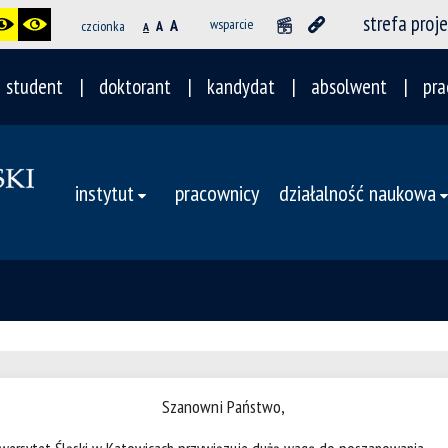
strefa proj
A
wsparcie
czcionka
A
A
student
doktorant
kandydat
absolwent
pra
instytut
pracownicy
działalność naukowa
Szanowni Państwo,