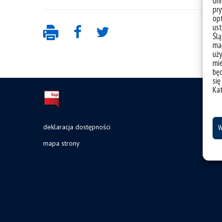
Un
pry
opt
ust
Ślą
mał
uży
mie
bę
się
Ka
deklaracja dostępności
W
mapa strony