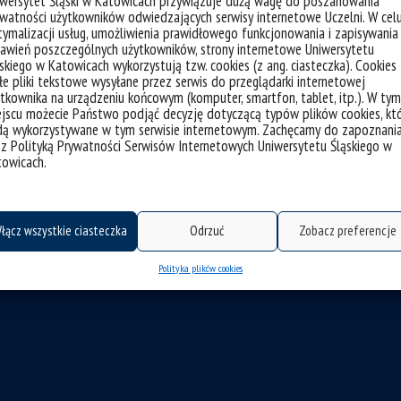
iwersytet Śląski w Katowicach przywiązuje dużą wagę do poszanowania
watności użytkowników odwiedzających serwisy internetowe Uczelni. W cel
ymalizacji usług, umożliwienia prawidłowego funkcjonowania i zapisywania
awień poszczególnych użytkowników, strony internetowe Uniwersytetu
skiego w Katowicach wykorzystują tzw. cookies (z ang. ciasteczka). Cookies
e pliki tekstowe wysyłane przez serwis do przeglądarki internetowej
tkownika na urządzeniu końcowym (komputer, smartfon, tablet, itp.). W tym
jscu możecie Państwo podjąć decyzję dotyczącą typów plików cookies, kt
dą wykorzystywane w tym serwisie internetowym. Zachęcamy do zapoznani
 z Polityką Prywatności Serwisów Internetowych Uniwersytetu Śląskiego w
towicach.
łącz wszystkie ciasteczka
Odrzuć
Zobacz preferencje
Polityka plików cookies