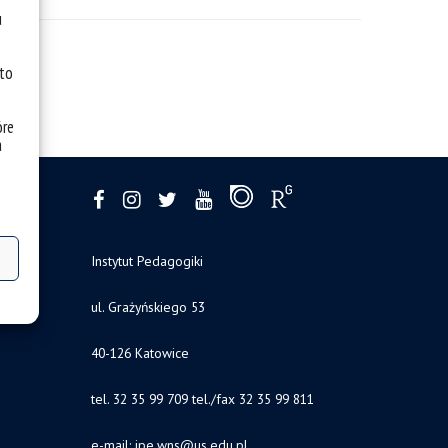
u
 to
óre
a
Instytut Pedagogiki
ul. Grażyńskiego 53
40-126 Katowice
tel. 32 35 99 709 tel./fax 32 35 99 811
e-mail: ipe.wns
@us.edu.pl