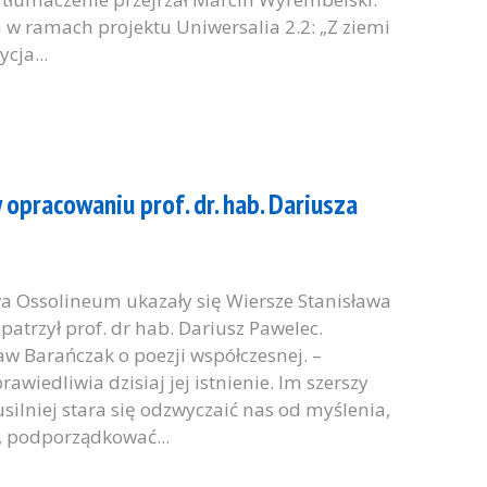
 w ramach projektu Uniwersalia 2.2: „Z ziemi
cja...
opracowaniu prof. dr. hab. Dariusza
a Ossolineum ukazały się Wiersze Stanisława
atrzył prof. dr hab. Dariusz Pawelec.
aw Barańczak o poezji współczesnej. –
awiedliwia dzisiaj jej istnienie. Im szerszy
silniej stara się odzwyczaić nas od myślenia,
, podporządkować...