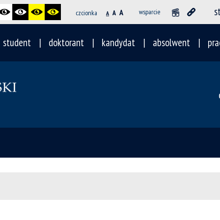
s
A
wsparcie
czcionka
A
A
student
doktorant
kandydat
absolwent
pra