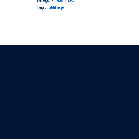
kategorie:
wiadomości
tagi :
publikacje