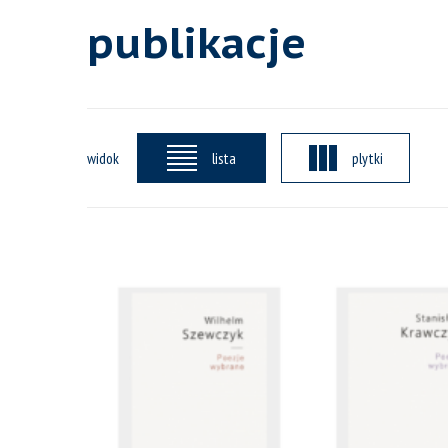
publikacje
widok
lista
plytki