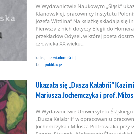
W Wydawnictwie Naukowym „Śląsk” ukaza
Klanowskiej, pracownicy Instytutu Polonist
Józefa Wittlina” Na książkę składają się i
Pierwsza z nich dotyczy Elegii do Homer
przekładów Odysei, w której poeta dostr
człowieka XX wieku....
kategorie:
wiadomości
tagi :
publikacje
Ukazała się „Dusza Kalabrii” Kazim
Mariusza Jochemczyka i prof. Miło
W Wydawnictwie Uniwersytetu Śląskiego uk
„Dusza Kalabrii” w opracowaniu pracowni
Jochemczyka i Miłosza Piotrowiaka przy w
Sandry Strugały, Małgorzaty Ślarzyńskiej