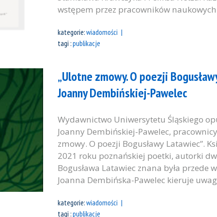
wstępem przez pracowników naukowych I
kategorie:
wiadomości
tagi :
publikacje
„Ulotne zmowy. O poezji Bogusławy
Joanny Dembińskiej-Pawelec
Wydawnictwo Uniwersytetu Śląskiego opu
Joanny Dembińskiej-Pawelec, pracownicy 
zmowy. O poezji Bogusławy Latawiec”. Ksi
2021 roku poznańskiej poetki, autorki dw
Bogusława Latawiec znana była przede ws
Joanna Dembińska-Pawelec kieruje uwagę 
kategorie:
wiadomości
tagi :
publikacje