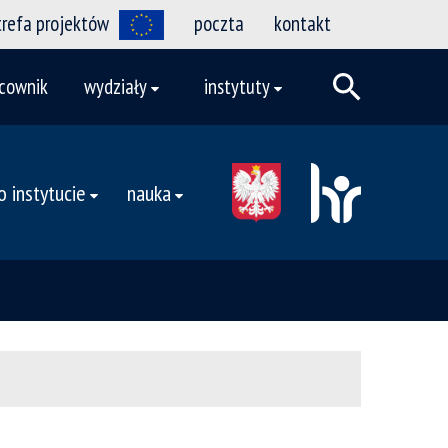
trefa projektów
poczta
kontakt
cownik
wydziały
instytuty
o instytucie
nauka