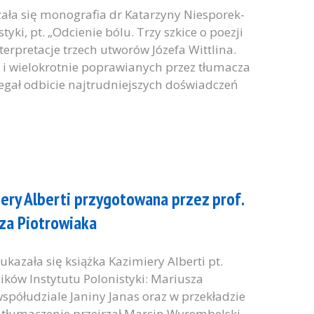
ła się monografia dr Katarzyny Niesporek-
yki, pt. „Odcienie bólu. Trzy szkice o poezji
nterpretacje trzech utworów Józefa Wittlina.
a i wielokrotnie poprawianych przez tłumacza
zegał odbicie najtrudniejszych doświadczeń
iery Alberti przygotowana przez prof.
sza Piotrowiaka
azała się książka Kazimiery Alberti pt.
ków Instytutu Polonistyki: Mariusza
spółudziale Janiny Janas oraz w przekładzie
, tłumaczenie przejrzał Marcin Wyrembelski.