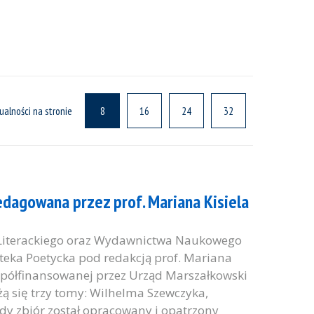
ualności na stronie
8
16
24
32
edagowana przez prof. Mariana Kisiela
Literackiego oraz Wydawnictwa Naukowego
ioteka Poetycka pod redakcją prof. Mariana
 współfinansowanej przez Urząd Marszałkowski
ą się trzy tomy: Wilhelma Szewczyka,
żdy zbiór został opracowany i opatrzony