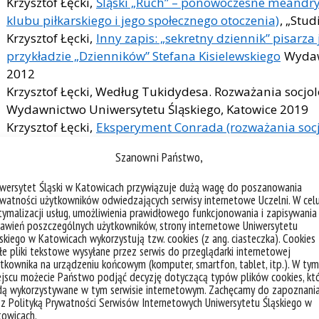
Krzysztof Łęcki,
Śląski „Ruch” – ponowoczesne meandry 
klubu piłkarskiego i jego społecznego otoczenia)
, „Stu
Krzysztof Łęcki,
Inny zapis: „sekretny dziennik” pisarz
przykładzie „Dzienników” Stefana Kisielewskiego
Wydawn
2012
Krzysztof Łęcki, Według Tukidydesa. Rozważania socjo
Wydawnictwo Uniwersytetu Śląskiego, Katowice 2019
Krzysztof Łęcki,
Eksperyment Conrada (rozważania soc
oczach Zachodu)
[w:] Piotr Kulas, Krzysztof Świrek (red.
Szanowni Państwo,
profesorowi Pawłowi Śpiewakowi, Wydawnictwo Uniwe
Kazimiera Wódz, Monika Gnieciak, Krzysztof Łęcki, EVE
iwersytet Śląski w Katowicach przywiązuje dużą wagę do poszanowania
households living in poverty, Śląsk, Katowice 2020
watności użytkowników odwiedzających serwisy internetowe Uczelni. W cel
ymalizacji usług, umożliwienia prawidłowego funkcjonowania i zapisywania
Krzysztof Łęcki, Stadiony świata (pomiędzy Gemeinsch
awień poszczególnych użytkowników, strony internetowe Uniwersytetu
Śląskiego, Katowice 2021
skiego w Katowicach wykorzystują tzw. cookies (z ang. ciasteczka). Cookies
e pliki tekstowe wysyłane przez serwis do przeglądarki internetowej
Krzysztof Łęcki,
Scruton and Revolutions – between Hi
tkownika na urządzeniu końcowym (komputer, smartfon, tablet, itp.). W tym
Malcolm Bradbury
[w:] Piotr
Wróblewski, Tradition an
jscu możecie Państwo podjąć decyzję dotyczącą typów plików cookies, kt
Meaning for Contemporary Europe Warszawa, Wydaw
dą wykorzystywane w tym serwisie internetowym. Zachęcamy do zapoznani
 z Polityką Prywatności Serwisów Internetowych Uniwersytetu Śląskiego w
towicach.