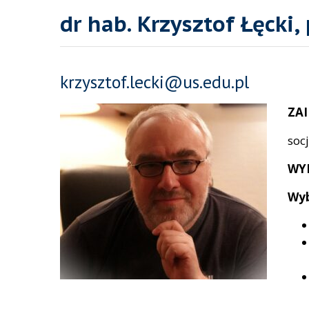
dr hab. Krzysztof Łęcki, 
krzysztof.lecki@us.edu.pl
ZA
soc
WY
Wyb