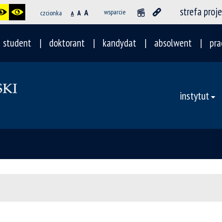
strefa proj
A
wsparcie
czcionka
A
A
student
doktorant
kandydat
absolwent
pra
instytut