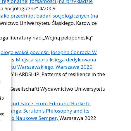
regionalnej tożsamości (na przykładzie
dia Socjologiczne” 4/2009
a jako przedmiot badań socjologicznych (na
ictwo Uniwersytetu Śląskiego, Katowice
loga literatury nad „Wojną peloponeską”
jologa wokół powieści Josepha Conrada W
) Kulas
Miejsca sporu księga dedykowana
rsytetu Warszawskiego, Warszawa 2020
RYDAY HARDSHIP. Patterns of resilience in the
u
aft i Gesellschaft) Wydawnictwo Uniwersytetu
 to
story and Farce. From Edmund Burke to
d Change. Scruton’s Philosophy and its
óre
nictwo Naukowe Semper,
Warszawa 2022
a